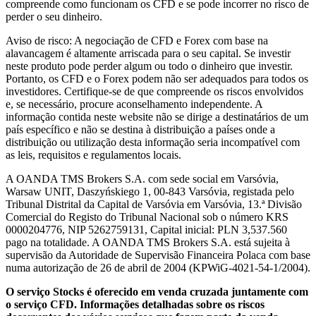
compreende como funcionam os CFD e se pode incorrer no risco de
perder o seu dinheiro.
Aviso de risco: A negociação de CFD e Forex com base na
alavancagem é altamente arriscada para o seu capital. Se investir
neste produto pode perder algum ou todo o dinheiro que investir.
Portanto, os CFD e o Forex podem não ser adequados para todos os
investidores. Certifique-se de que compreende os riscos envolvidos
e, se necessário, procure aconselhamento independente. A
informação contida neste website não se dirige a destinatários de um
país específico e não se destina à distribuição a países onde a
distribuição ou utilização desta informação seria incompatível com
as leis, requisitos e regulamentos locais.
A OANDA TMS Brokers S.A. com sede social em Varsóvia,
Warsaw UNIT, Daszyńskiego 1, 00-843 Varsóvia, registada pelo
Tribunal Distrital da Capital de Varsóvia em Varsóvia, 13.ª Divisão
Comercial do Registo do Tribunal Nacional sob o número KRS
0000204776, NIP 5262759131, Capital inicial: PLN 3,537.560
pago na totalidade. A OANDA TMS Brokers S.A. está sujeita à
supervisão da Autoridade de Supervisão Financeira Polaca com base
numa autorização de 26 de abril de 2004 (KPWiG-4021-54-1/2004).
O serviço Stocks é oferecido em venda cruzada juntamente com
o serviço CFD. Informações detalhadas sobre os riscos