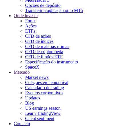
MetaTrader 5
Opções de depósito
Transferir a aplicação ou o MT5
Onde investir
Forex
Ações
ETFs
CFD de ações
CFD de índices
CFD de matérias-primas
CFD de criptomoeda
CFD de fundos ETF
Especificação do instrumento
SpaceX
Mercado
Market news
Cotações em tempo real
Calendário de trading
Eventos corporativos
Updates
Blog
US earnings season
Learn TradingView
Client sentiment
Contacto