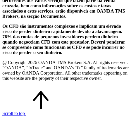
decorrentes dos vários serviços que fazem parte da venda
cruzada, bem como informações sobre os custos e taxas
associados a estes serviços, estão disponíveis em OANDA TMS
Brokers, na secção Documentos.
Os CFD são instrumentos complexos e implicam um elevado
risco de perder dinheiro rapidamente devido à alavancagem.
76% das contas de pequenos investidores perdem dinheiro
quando negoceiam CFD com este prestador. Deverá ponderar
se compreende como funcionam os CFD e se pode incorrer no
risco de perder o seu dinheiro.
@ Copyright 2026 OANDA TMS Brokers S.A. All rights reserved.
“OANDA”, “fxTrade” and OANDA’s “fx” family of trademarks are
owned by OANDA Corporation. All other trademarks appearing on
this website are the property of their respective owner.
Scroll to top