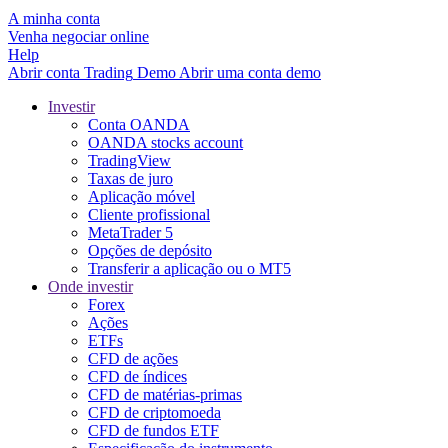
A minha conta
Venha negociar online
Help
Abrir conta
Trading
Demo
Abrir uma conta demo
Investir
Conta OANDA
OANDA stocks account
TradingView
Taxas de juro
Aplicação móvel
Cliente profissional
MetaTrader 5
Opções de depósito
Transferir a aplicação ou o MT5
Onde investir
Forex
Ações
ETFs
CFD de ações
CFD de índices
CFD de matérias-primas
CFD de criptomoeda
CFD de fundos ETF