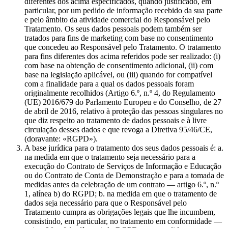
diferentes dos acima especificados, quando justificado, em
particular, por um pedido de informação recebido da sua parte
e pelo âmbito da atividade comercial do Responsável pelo
Tratamento. Os seus dados pessoais podem também ser
tratados para fins de marketing com base no consentimento
que concedeu ao Responsável pelo Tratamento. O tratamento
para fins diferentes dos acima referidos pode ser realizado: (i)
com base na obtenção de consentimento adicional, (ii) com
base na legislação aplicável, ou (iii) quando for compatível
com a finalidade para a qual os dados pessoais foram
originalmente recolhidos (Artigo 6.º, n.º 4, do Regulamento
(UE) 2016/679 do Parlamento Europeu e do Conselho, de 27
de abril de 2016, relativo à proteção das pessoas singulares no
que diz respeito ao tratamento de dados pessoais e à livre
circulação desses dados e que revoga a Diretiva 95/46/CE,
(doravante: «RGPD»).
A base jurídica para o tratamento dos seus dados pessoais é: a.
na medida em que o tratamento seja necessário para a
execução do Contrato de Serviços de Informação e Educação
ou do Contrato de Conta de Demonstração e para a tomada de
medidas antes da celebração de um contrato — artigo 6.º, n.º
1, alínea b) do RGPD; b. na medida em que o tratamento de
dados seja necessário para que o Responsável pelo
Tratamento cumpra as obrigações legais que lhe incumbem,
consistindo, em particular, no tratamento em conformidade —