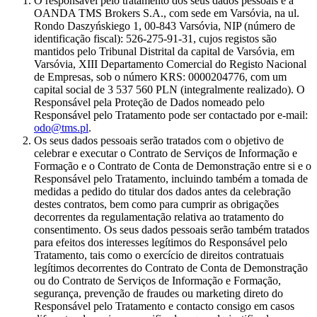
O responsável pelo tratamento dos seus dados pessoais é a
OANDA TMS Brokers S.A., com sede em Varsóvia, na ul.
Rondo Daszyńskiego 1, 00-843 Varsóvia, NIP (número de
identificação fiscal): 526-275-91-31, cujos registos são
mantidos pelo Tribunal Distrital da capital de Varsóvia, em
Varsóvia, XIII Departamento Comercial do Registo Nacional
de Empresas, sob o número KRS: 0000204776, com um
capital social de 3 537 560 PLN (integralmente realizado). O
Responsável pela Proteção de Dados nomeado pelo
Responsável pelo Tratamento pode ser contactado por e-mail:
odo@tms.pl
.
Os seus dados pessoais serão tratados com o objetivo de
celebrar e executar o Contrato de Serviços de Informação e
Formação e o Contrato de Conta de Demonstração entre si e o
Responsável pelo Tratamento, incluindo também a tomada de
medidas a pedido do titular dos dados antes da celebração
destes contratos, bem como para cumprir as obrigações
decorrentes da regulamentação relativa ao tratamento do
consentimento. Os seus dados pessoais serão também tratados
para efeitos dos interesses legítimos do Responsável pelo
Tratamento, tais como o exercício de direitos contratuais
legítimos decorrentes do Contrato de Conta de Demonstração
ou do Contrato de Serviços de Informação e Formação,
segurança, prevenção de fraudes ou marketing direto do
Responsável pelo Tratamento e contacto consigo em casos