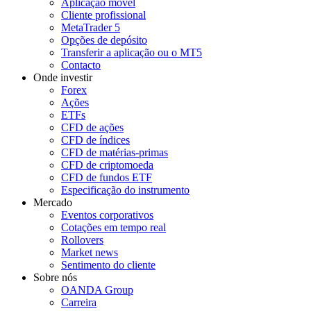
Aplicação móvel
Cliente profissional
MetaTrader 5
Opções de depósito
Transferir a aplicação ou o MT5
Contacto
Onde investir
Forex
Ações
ETFs
CFD de ações
CFD de índices
CFD de matérias-primas
CFD de criptomoeda
CFD de fundos ETF
Especificação do instrumento
Mercado
Eventos corporativos
Cotações em tempo real
Rollovers
Market news
Sentimento do cliente
Sobre nós
OANDA Group
Carreira