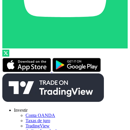
Investir
Conta OANDA
Taxas de juro
TradingView