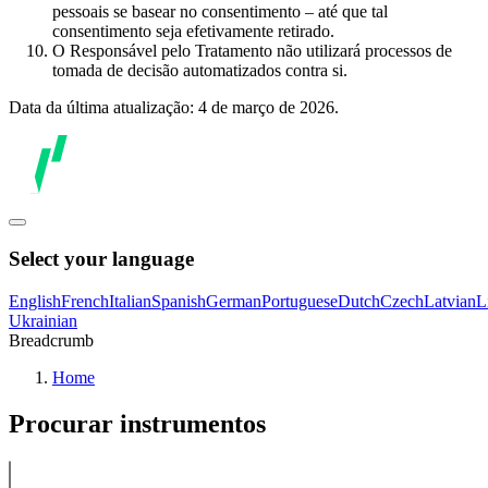
pessoais se basear no consentimento – até que tal
consentimento seja efetivamente retirado.
O Responsável pelo Tratamento não utilizará processos de
tomada de decisão automatizados contra si.
Data da última atualização: 4 de março de 2026.
Select your language
English
French
Italian
Spanish
German
Portuguese
Dutch
Czech
Latvian
L
Ukrainian
Breadcrumb
Home
Procurar instrumentos