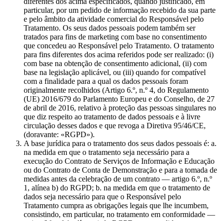
diferentes dos acima especificados, quando justificado, em
particular, por um pedido de informação recebido da sua parte
e pelo âmbito da atividade comercial do Responsável pelo
Tratamento. Os seus dados pessoais podem também ser
tratados para fins de marketing com base no consentimento
que concedeu ao Responsável pelo Tratamento. O tratamento
para fins diferentes dos acima referidos pode ser realizado: (i)
com base na obtenção de consentimento adicional, (ii) com
base na legislação aplicável, ou (iii) quando for compatível
com a finalidade para a qual os dados pessoais foram
originalmente recolhidos (Artigo 6.º, n.º 4, do Regulamento
(UE) 2016/679 do Parlamento Europeu e do Conselho, de 27
de abril de 2016, relativo à proteção das pessoas singulares no
que diz respeito ao tratamento de dados pessoais e à livre
circulação desses dados e que revoga a Diretiva 95/46/CE,
(doravante: «RGPD»).
A base jurídica para o tratamento dos seus dados pessoais é: a.
na medida em que o tratamento seja necessário para a
execução do Contrato de Serviços de Informação e Educação
ou do Contrato de Conta de Demonstração e para a tomada de
medidas antes da celebração de um contrato — artigo 6.º, n.º
1, alínea b) do RGPD; b. na medida em que o tratamento de
dados seja necessário para que o Responsável pelo
Tratamento cumpra as obrigações legais que lhe incumbem,
consistindo, em particular, no tratamento em conformidade —