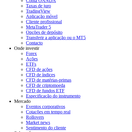
Conta OANDA
Taxas de juro
TradingView
Aplicação móvel
Cliente profissional
MetaTrader 5
Opções de depósito
Transferir a aplicação ou o MT5
Contacto
Onde investir
Forex
Ações
ETFs
CFD de ações
CFD de índices
CFD de matérias-primas
CFD de criptomoeda
CFD de fundos ETF
Especificação do instrumento
Mercado
Eventos corporativos
Cotações em tempo real
Rollovers
Market news
Sentimento do cliente