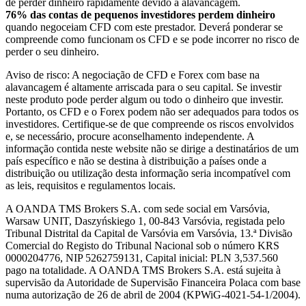
de perder dinheiro rapidamente devido à alavancagem.
76% das contas de pequenos investidores perdem dinheiro
quando negoceiam CFD com este prestador. Deverá ponderar se
compreende como funcionam os CFD e se pode incorrer no risco de
perder o seu dinheiro.
Aviso de risco: A negociação de CFD e Forex com base na
alavancagem é altamente arriscada para o seu capital. Se investir
neste produto pode perder algum ou todo o dinheiro que investir.
Portanto, os CFD e o Forex podem não ser adequados para todos os
investidores. Certifique-se de que compreende os riscos envolvidos
e, se necessário, procure aconselhamento independente. A
informação contida neste website não se dirige a destinatários de um
país específico e não se destina à distribuição a países onde a
distribuição ou utilização desta informação seria incompatível com
as leis, requisitos e regulamentos locais.
A OANDA TMS Brokers S.A. com sede social em Varsóvia,
Warsaw UNIT, Daszyńskiego 1, 00-843 Varsóvia, registada pelo
Tribunal Distrital da Capital de Varsóvia em Varsóvia, 13.ª Divisão
Comercial do Registo do Tribunal Nacional sob o número KRS
0000204776, NIP 5262759131, Capital inicial: PLN 3,537.560
pago na totalidade. A OANDA TMS Brokers S.A. está sujeita à
supervisão da Autoridade de Supervisão Financeira Polaca com base
numa autorização de 26 de abril de 2004 (KPWiG-4021-54-1/2004).