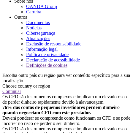
Sobre nós
OANDA Group
Carreira
Outros
Documentos
Notícias
Cibersegurança
Atualizações
Exclusão de responsabilidade
Informação legal
Política de privacidade
Declaração de acessibilidade
Definições de cookies
Escolha outro país ou região para ver conteúdo específico para a sua
localização.
Choose country or region
Continuar
Os CFD são instrumentos complexos e implicam um elevado risco
de perder dinheiro rapidamente devido à alavancagem.
76% das contas de pequenos investidores perdem dinheiro
quando negoceiam CFD com este prestador.
Deverá ponderar se compreende como funcionam os CFD e se pode
incorrer no risco de perder o seu dinheiro.
Os CFD são instrumentos complexos e implicam um elevado risco