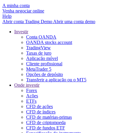
A minha conta
Venha negociar online
Help
Abrir conta
Trading
Demo
Abrir uma conta demo
Investir
Conta OANDA
OANDA stocks account
TradingView
Taxas de juro
Aplicação móvel
Cliente profissional
MetaTrader 5
Opções de depósito
Transferir a aplicação ou o MT5
Onde investir
Forex
Ações
ETFs
CFD de ações
CFD de índices
CFD de matérias-primas
CFD de criptomoeda
CFD de fundos ETF