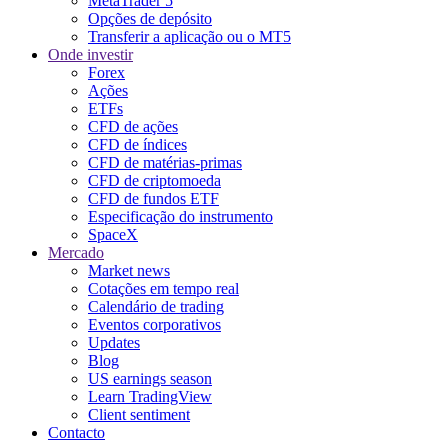
MetaTrader 5
Opções de depósito
Transferir a aplicação ou o MT5
Onde investir
Forex
Ações
ETFs
CFD de ações
CFD de índices
CFD de matérias-primas
CFD de criptomoeda
CFD de fundos ETF
Especificação do instrumento
SpaceX
Mercado
Market news
Cotações em tempo real
Calendário de trading
Eventos corporativos
Updates
Blog
US earnings season
Learn TradingView
Client sentiment
Contacto