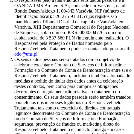
O responsável pelo tratamento dos seus dados pessoais é a
OANDA TMS Brokers S.A., com sede em Varsóvia, na ul.
Rondo Daszyńskiego 1, 00-843 Varsóvia, NIP (número de
identificação fiscal): 526-275-91-31, cujos registos são
mantidos pelo Tribunal Distrital da capital de Varsóvia, em
Varsóvia, XIII Departamento Comercial do Registo Nacional
de Empresas, sob o número KRS: 0000204776, com um
capital social de 3 537 560 PLN (integralmente realizado). O
Responsável pela Proteção de Dados nomeado pelo
Responsável pelo Tratamento pode ser contactado por e-mail:
odo@tms.pl
.
Os seus dados pessoais serão tratados com o objetivo de
celebrar e executar o Contrato de Serviços de Informação e
Formação e o Contrato de Conta de Demonstração entre si e o
Responsável pelo Tratamento, incluindo também a tomada de
medidas a pedido do titular dos dados antes da celebração
destes contratos, bem como para cumprir as obrigações
decorrentes da regulamentação relativa ao tratamento do
consentimento. Os seus dados pessoais serão também tratados
para efeitos dos interesses legítimos do Responsável pelo
Tratamento, tais como o exercício de direitos contratuais
legítimos decorrentes do Contrato de Conta de Demonstração
ou do Contrato de Serviços de Informação e Formação,
segurança, prevenção de fraudes ou marketing direto do
Responsável pelo Tratamento e contacto consigo em casos