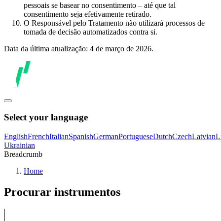
pessoais se basear no consentimento – até que tal
consentimento seja efetivamente retirado.
O Responsável pelo Tratamento não utilizará processos de
tomada de decisão automatizados contra si.
Data da última atualização: 4 de março de 2026.
Select your language
English
French
Italian
Spanish
German
Portuguese
Dutch
Czech
Latvian
L
Ukrainian
Breadcrumb
Home
Procurar instrumentos