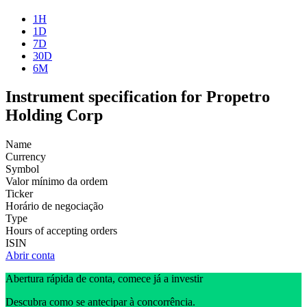
1H
1D
7D
30D
6M
Instrument specification for Propetro
Holding Corp
Name
Currency
Symbol
Valor mínimo da ordem
Ticker
Horário de negociação
Type
Hours of accepting orders
ISIN
Abrir conta
Abertura rápida de conta, comece já a investir
Descubra como se antecipar à concorrência.