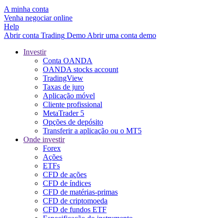
A minha conta
Venha negociar online
Help
Abrir conta
Trading
Demo
Abrir uma conta demo
Investir
Conta OANDA
OANDA stocks account
TradingView
Taxas de juro
Aplicação móvel
Cliente profissional
MetaTrader 5
Opções de depósito
Transferir a aplicação ou o MT5
Onde investir
Forex
Ações
ETFs
CFD de ações
CFD de índices
CFD de matérias-primas
CFD de criptomoeda
CFD de fundos ETF