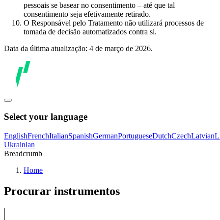
pessoais se basear no consentimento – até que tal
consentimento seja efetivamente retirado.
O Responsável pelo Tratamento não utilizará processos de
tomada de decisão automatizados contra si.
Data da última atualização: 4 de março de 2026.
Select your language
English
French
Italian
Spanish
German
Portuguese
Dutch
Czech
Latvian
L
Ukrainian
Breadcrumb
Home
Procurar instrumentos