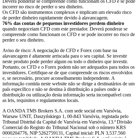
Deverá ponderar se compreende como funcionam os CFD e se pode
incorrer no risco de perder o seu dinheiro.
Os CFD são instrumentos complexos e implicam um elevado risco
de perder dinheiro rapidamente devido à alavancagem.
76% das contas de pequenos investidores perdem dinheiro
quando negoceiam CFD com este prestador. Deverá ponderar se
compreende como funcionam os CFD e se pode incorrer no risco de
perder o seu dinheiro.
Aviso de risco: A negociação de CFD e Forex com base na
alavancagem é altamente arriscada para o seu capital. Se investir
neste produto pode perder algum ou todo o dinheiro que investir.
Portanto, os CFD e o Forex podem não ser adequados para todos os
investidores. Certifique-se de que compreende os riscos envolvidos
e, se necessário, procure aconselhamento independente. A
informação contida neste website não se dirige a destinatários de um
país específico e não se destina à distribuição a países onde a
distribuição ou utilização desta informação seria incompatível com
as leis, requisitos e regulamentos locais.
A OANDA TMS Brokers S.A. com sede social em Varsóvia,
Warsaw UNIT, Daszyńskiego 1, 00-843 Varsóvia, registada pelo
Tribunal Distrital da Capital de Varsóvia em Varsóvia, 13.ª Divisão
Comercial do Registo do Tribunal Nacional sob o número KRS
0000204776, NIP 5262759131, Capital inicial: PLN 3,537.560