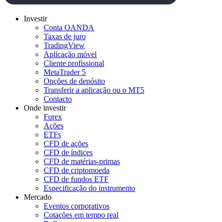
Investir
Conta OANDA
Taxas de juro
TradingView
Aplicação móvel
Cliente profissional
MetaTrader 5
Opções de depósito
Transferir a aplicação ou o MT5
Contacto
Onde investir
Forex
Ações
ETFs
CFD de ações
CFD de índices
CFD de matérias-primas
CFD de criptomoeda
CFD de fundos ETF
Especificação do instrumento
Mercado
Eventos corporativos
Cotações em tempo real