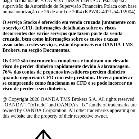
pago na totalidade. A OANDA TMS Brokers S.A. está sujeita à
supervisão da Autoridade de Supervisão Financeira Polaca com base
numa autorização de 26 de abril de 2004 (KPWiG-4021-54-1/2004).
O serviço Stocks é oferecido em venda cruzada juntamente com
o serviço CFD. Informações detalhadas sobre os riscos
decorrentes dos vários serviços que fazem parte da venda
cruzada, bem como informações sobre os custos e taxas
associados a estes serviços, estão disponíveis em OANDA TMS
Brokers, na secção Documentos.
Os CFD são instrumentos complexos e implicam um elevado
risco de perder dinheiro rapidamente devido à alavancagem.
76% das contas de pequenos investidores perdem dinheiro
quando negoceiam CFD com este prestador. Deverá ponderar
se compreende como funcionam os CFD e se pode incorrer no
risco de perder o seu dinheiro.
@ Copyright 2026 OANDA TMS Brokers S.A. All rights reserved.
“OANDA”, “fxTrade” and OANDA’s “fx” family of trademarks are
owned by OANDA Corporation. All other trademarks appearing on
this website are the property of their respective owner.