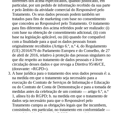
diferentes dos acima especificados, quando justificado, em
particular, por um pedido de informação recebido da sua parte
e pelo âmbito da atividade comercial do Responsável pelo
Tratamento. Os seus dados pessoais podem também ser
tratados para fins de marketing com base no consentimento
que concedeu ao Responsável pelo Tratamento. O tratamento
para fins diferentes dos acima referidos pode ser realizado: (i)
com base na obtenção de consentimento adicional, (ii) com
base na legislação aplicável, ou (iii) quando for compatível
com a finalidade para a qual os dados pessoais foram
originalmente recolhidos (Artigo 6.º, n.º 4, do Regulamento
(UE) 2016/679 do Parlamento Europeu e do Conselho, de 27
de abril de 2016, relativo à proteção das pessoas singulares no
que diz respeito ao tratamento de dados pessoais e à livre
circulação desses dados e que revoga a Diretiva 95/46/CE,
(doravante: «RGPD»).
A base jurídica para o tratamento dos seus dados pessoais é: a.
na medida em que o tratamento seja necessário para a
execução do Contrato de Serviços de Informação e Educação
ou do Contrato de Conta de Demonstração e para a tomada de
medidas antes da celebração de um contrato — artigo 6.º, n.º
1, alínea b) do RGPD; b. na medida em que o tratamento de
dados seja necessário para que o Responsável pelo
Tratamento cumpra as obrigações legais que lhe incumbem,
consistindo, em particular, no tratamento em conformidade —