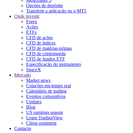
MetaTrader 5
Opções de depósito
Transferir a aplicação ou o MT5
Onde investir
Forex
Ações
ETFs
CFD de ações
CFD de índices
CFD de matérias-primas
CFD de criptomoeda
CFD de fundos ETF
Especificação do instrumento
SpaceX
Mercado
Market news
Cotações em tempo real
Calendário de trading
Eventos corporativos
Updates
Blog
US earnings season
Learn TradingView
Client sentiment
Contacto