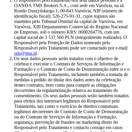
O responsável pelo tratamento dos seus dados pessoais é a
OANDA TMS Brokers S.A., com sede em Varsóvia, na ul.
Rondo Daszyńskiego 1, 00-843 Varsóvia, NIP (número de
identificação fiscal): 526-275-91-31, cujos registos são
mantidos pelo Tribunal Distrital da capital de Varsóvia, em
Varsóvia, XIII Departamento Comercial do Registo Nacional
de Empresas, sob o número KRS: 0000204776, com um
capital social de 3 537 560 PLN (integralmente realizado). O
Responsável pela Proteção de Dados nomeado pelo
Responsável pelo Tratamento pode ser contactado por e-mail:
odo@tms.pl
.
Os seus dados pessoais serão tratados com o objetivo de
celebrar e executar o Contrato de Serviços de Informação e
Formação e o Contrato de Conta de Demonstração entre si e o
Responsável pelo Tratamento, incluindo também a tomada de
medidas a pedido do titular dos dados antes da celebração
destes contratos, bem como para cumprir as obrigações
decorrentes da regulamentação relativa ao tratamento do
consentimento. Os seus dados pessoais serão também tratados
para efeitos dos interesses legítimos do Responsável pelo
Tratamento, tais como o exercício de direitos contratuais
legítimos decorrentes do Contrato de Conta de Demonstração
ou do Contrato de Serviços de Informação e Formação,
segurança, prevenção de fraudes ou marketing direto do
Responsável pelo Tratamento e contacto consigo em casos