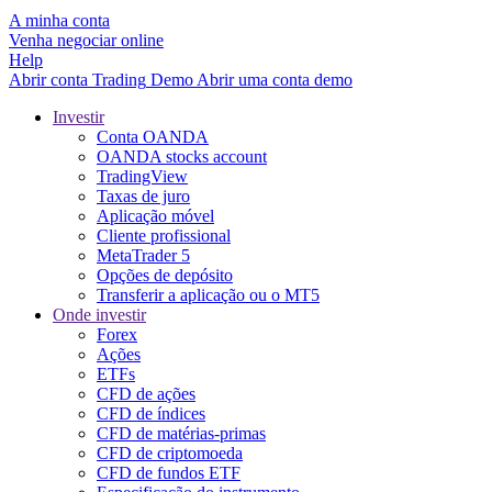
A minha conta
Venha negociar online
Help
Abrir conta
Trading
Demo
Abrir uma conta demo
Investir
Conta OANDA
OANDA stocks account
TradingView
Taxas de juro
Aplicação móvel
Cliente profissional
MetaTrader 5
Opções de depósito
Transferir a aplicação ou o MT5
Onde investir
Forex
Ações
ETFs
CFD de ações
CFD de índices
CFD de matérias-primas
CFD de criptomoeda
CFD de fundos ETF