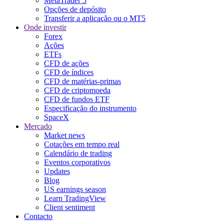
MetaTrader 5
Opções de depósito
Transferir a aplicação ou o MT5
Onde investir
Forex
Ações
ETFs
CFD de ações
CFD de índices
CFD de matérias-primas
CFD de criptomoeda
CFD de fundos ETF
Especificação do instrumento
SpaceX
Mercado
Market news
Cotações em tempo real
Calendário de trading
Eventos corporativos
Updates
Blog
US earnings season
Learn TradingView
Client sentiment
Contacto