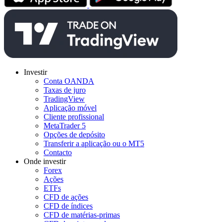
Investir
Conta OANDA
Taxas de juro
TradingView
Aplicação móvel
Cliente profissional
MetaTrader 5
Opções de depósito
Transferir a aplicação ou o MT5
Contacto
Onde investir
Forex
Ações
ETFs
CFD de ações
CFD de índices
CFD de matérias-primas