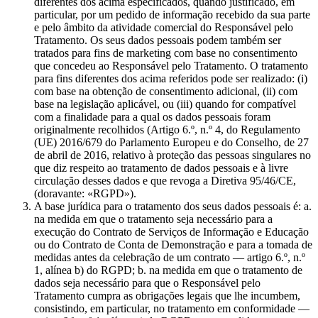
diferentes dos acima especificados, quando justificado, em
particular, por um pedido de informação recebido da sua parte
e pelo âmbito da atividade comercial do Responsável pelo
Tratamento. Os seus dados pessoais podem também ser
tratados para fins de marketing com base no consentimento
que concedeu ao Responsável pelo Tratamento. O tratamento
para fins diferentes dos acima referidos pode ser realizado: (i)
com base na obtenção de consentimento adicional, (ii) com
base na legislação aplicável, ou (iii) quando for compatível
com a finalidade para a qual os dados pessoais foram
originalmente recolhidos (Artigo 6.º, n.º 4, do Regulamento
(UE) 2016/679 do Parlamento Europeu e do Conselho, de 27
de abril de 2016, relativo à proteção das pessoas singulares no
que diz respeito ao tratamento de dados pessoais e à livre
circulação desses dados e que revoga a Diretiva 95/46/CE,
(doravante: «RGPD»).
A base jurídica para o tratamento dos seus dados pessoais é: a.
na medida em que o tratamento seja necessário para a
execução do Contrato de Serviços de Informação e Educação
ou do Contrato de Conta de Demonstração e para a tomada de
medidas antes da celebração de um contrato — artigo 6.º, n.º
1, alínea b) do RGPD; b. na medida em que o tratamento de
dados seja necessário para que o Responsável pelo
Tratamento cumpra as obrigações legais que lhe incumbem,
consistindo, em particular, no tratamento em conformidade —