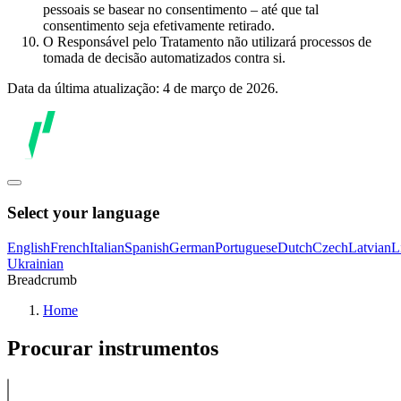
pessoais se basear no consentimento – até que tal
consentimento seja efetivamente retirado.
O Responsável pelo Tratamento não utilizará processos de
tomada de decisão automatizados contra si.
Data da última atualização: 4 de março de 2026.
Select your language
English
French
Italian
Spanish
German
Portuguese
Dutch
Czech
Latvian
L
Ukrainian
Breadcrumb
Home
Procurar instrumentos