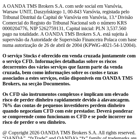
A OANDA TMS Brokers S.A. com sede social em Varsóvia,
Warsaw UNIT, Daszyńskiego 1, 00-843 Varsóvia, registada pelo
Tribunal Distrital da Capital de Varsóvia em Varsóvia, 13.ª Divisão
Comercial do Registo do Tribunal Nacional sob o número KRS
0000204776, NIP 5262759131, Capital inicial: PLN 3,537.560
pago na totalidade. A OANDA TMS Brokers S.A. está sujeita à
supervisão da Autoridade de Supervisão Financeira Polaca com base
numa autorização de 26 de abril de 2004 (KPWiG-4021-54-1/2004).
O serviço Stocks é oferecido em venda cruzada juntamente com
o serviço CFD. Informações detalhadas sobre os riscos
decorrentes dos vários serviços que fazem parte da venda
cruzada, bem como informações sobre os custos e taxas
associados a estes serviços, estão disponíveis em OANDA TMS
Brokers, na secção Documentos.
Os CFD são instrumentos complexos e implicam um elevado
risco de perder dinheiro rapidamente devido à alavancagem.
76% das contas de pequenos investidores perdem dinheiro
quando negoceiam CFD com este prestador. Deverá ponderar
se compreende como funcionam os CFD e se pode incorrer no
risco de perder o seu dinheiro.
@ Copyright 2026 OANDA TMS Brokers S.A. All rights reserved.
“OANDA”, “fxTrade” and OANDA’s “fx” family of trademarks are