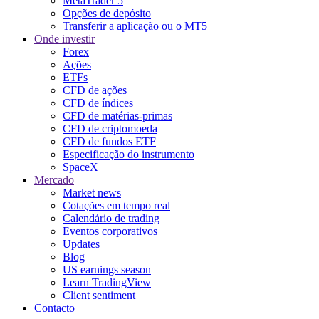
MetaTrader 5
Opções de depósito
Transferir a aplicação ou o MT5
Onde investir
Forex
Ações
ETFs
CFD de ações
CFD de índices
CFD de matérias-primas
CFD de criptomoeda
CFD de fundos ETF
Especificação do instrumento
SpaceX
Mercado
Market news
Cotações em tempo real
Calendário de trading
Eventos corporativos
Updates
Blog
US earnings season
Learn TradingView
Client sentiment
Contacto