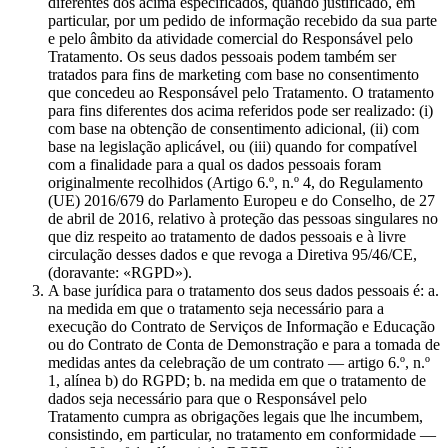
diferentes dos acima especificados, quando justificado, em
particular, por um pedido de informação recebido da sua parte
e pelo âmbito da atividade comercial do Responsável pelo
Tratamento. Os seus dados pessoais podem também ser
tratados para fins de marketing com base no consentimento
que concedeu ao Responsável pelo Tratamento. O tratamento
para fins diferentes dos acima referidos pode ser realizado: (i)
com base na obtenção de consentimento adicional, (ii) com
base na legislação aplicável, ou (iii) quando for compatível
com a finalidade para a qual os dados pessoais foram
originalmente recolhidos (Artigo 6.º, n.º 4, do Regulamento
(UE) 2016/679 do Parlamento Europeu e do Conselho, de 27
de abril de 2016, relativo à proteção das pessoas singulares no
que diz respeito ao tratamento de dados pessoais e à livre
circulação desses dados e que revoga a Diretiva 95/46/CE,
(doravante: «RGPD»).
A base jurídica para o tratamento dos seus dados pessoais é: a.
na medida em que o tratamento seja necessário para a
execução do Contrato de Serviços de Informação e Educação
ou do Contrato de Conta de Demonstração e para a tomada de
medidas antes da celebração de um contrato — artigo 6.º, n.º
1, alínea b) do RGPD; b. na medida em que o tratamento de
dados seja necessário para que o Responsável pelo
Tratamento cumpra as obrigações legais que lhe incumbem,
consistindo, em particular, no tratamento em conformidade —