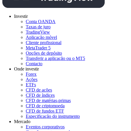
Investir
Conta OANDA
Taxas de juro
TradingView
Aplicação móvel
Cliente profissional
MetaTrader 5
Opções de depósito
Transferir a aplicação ou o MT5
Contacto
Onde investir
Forex
Ações
ETFs
CFD de ações
CFD de índices
CFD de matérias-primas
CFD de criptomoeda
CFD de fundos ETF
Especificação do instrumento
Mercado
Eventos corporativos