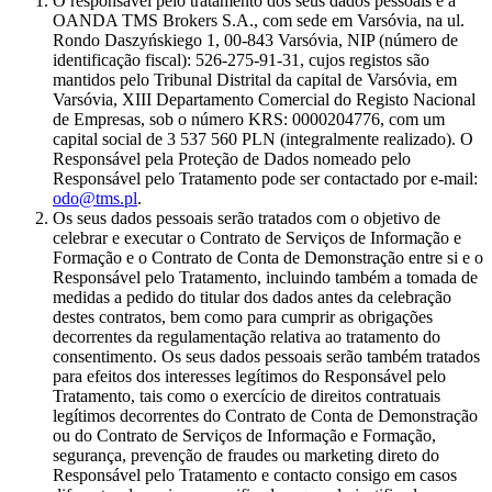
O responsável pelo tratamento dos seus dados pessoais é a
OANDA TMS Brokers S.A., com sede em Varsóvia, na ul.
Rondo Daszyńskiego 1, 00-843 Varsóvia, NIP (número de
identificação fiscal): 526-275-91-31, cujos registos são
mantidos pelo Tribunal Distrital da capital de Varsóvia, em
Varsóvia, XIII Departamento Comercial do Registo Nacional
de Empresas, sob o número KRS: 0000204776, com um
capital social de 3 537 560 PLN (integralmente realizado). O
Responsável pela Proteção de Dados nomeado pelo
Responsável pelo Tratamento pode ser contactado por e-mail:
odo@tms.pl
.
Os seus dados pessoais serão tratados com o objetivo de
celebrar e executar o Contrato de Serviços de Informação e
Formação e o Contrato de Conta de Demonstração entre si e o
Responsável pelo Tratamento, incluindo também a tomada de
medidas a pedido do titular dos dados antes da celebração
destes contratos, bem como para cumprir as obrigações
decorrentes da regulamentação relativa ao tratamento do
consentimento. Os seus dados pessoais serão também tratados
para efeitos dos interesses legítimos do Responsável pelo
Tratamento, tais como o exercício de direitos contratuais
legítimos decorrentes do Contrato de Conta de Demonstração
ou do Contrato de Serviços de Informação e Formação,
segurança, prevenção de fraudes ou marketing direto do
Responsável pelo Tratamento e contacto consigo em casos