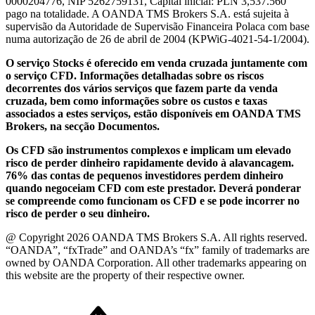
0000204776, NIP 5262759131, Capital inicial: PLN 3,537.560
pago na totalidade. A OANDA TMS Brokers S.A. está sujeita à
supervisão da Autoridade de Supervisão Financeira Polaca com base
numa autorização de 26 de abril de 2004 (KPWiG-4021-54-1/2004).
O serviço Stocks é oferecido em venda cruzada juntamente com
o serviço CFD. Informações detalhadas sobre os riscos
decorrentes dos vários serviços que fazem parte da venda
cruzada, bem como informações sobre os custos e taxas
associados a estes serviços, estão disponíveis em OANDA TMS
Brokers, na secção Documentos.
Os CFD são instrumentos complexos e implicam um elevado
risco de perder dinheiro rapidamente devido à alavancagem.
76% das contas de pequenos investidores perdem dinheiro
quando negoceiam CFD com este prestador. Deverá ponderar
se compreende como funcionam os CFD e se pode incorrer no
risco de perder o seu dinheiro.
@ Copyright 2026 OANDA TMS Brokers S.A. All rights reserved.
“OANDA”, “fxTrade” and OANDA’s “fx” family of trademarks are
owned by OANDA Corporation. All other trademarks appearing on
this website are the property of their respective owner.