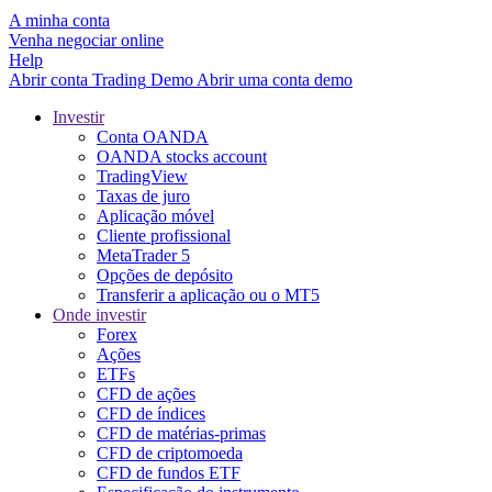
A minha conta
Venha negociar online
Help
Abrir conta
Trading
Demo
Abrir uma conta demo
Investir
Conta OANDA
OANDA stocks account
TradingView
Taxas de juro
Aplicação móvel
Cliente profissional
MetaTrader 5
Opções de depósito
Transferir a aplicação ou o MT5
Onde investir
Forex
Ações
ETFs
CFD de ações
CFD de índices
CFD de matérias-primas
CFD de criptomoeda
CFD de fundos ETF