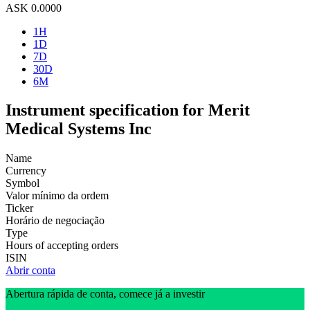
ASK
0.0000
1H
1D
7D
30D
6M
Instrument specification for Merit
Medical Systems Inc
Name
Currency
Symbol
Valor mínimo da ordem
Ticker
Horário de negociação
Type
Hours of accepting orders
ISIN
Abrir conta
Abertura rápida de conta, comece já a investir