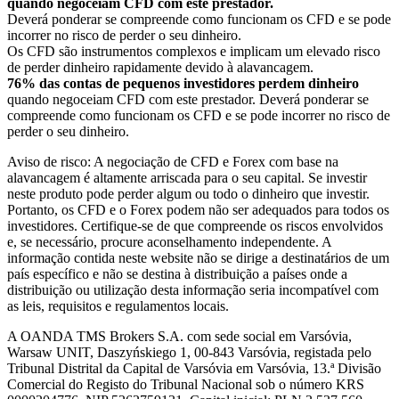
quando negoceiam CFD com este prestador.
Deverá ponderar se compreende como funcionam os CFD e se pode
incorrer no risco de perder o seu dinheiro.
Os CFD são instrumentos complexos e implicam um elevado risco
de perder dinheiro rapidamente devido à alavancagem.
76% das contas de pequenos investidores perdem dinheiro
quando negoceiam CFD com este prestador. Deverá ponderar se
compreende como funcionam os CFD e se pode incorrer no risco de
perder o seu dinheiro.
Aviso de risco: A negociação de CFD e Forex com base na
alavancagem é altamente arriscada para o seu capital. Se investir
neste produto pode perder algum ou todo o dinheiro que investir.
Portanto, os CFD e o Forex podem não ser adequados para todos os
investidores. Certifique-se de que compreende os riscos envolvidos
e, se necessário, procure aconselhamento independente. A
informação contida neste website não se dirige a destinatários de um
país específico e não se destina à distribuição a países onde a
distribuição ou utilização desta informação seria incompatível com
as leis, requisitos e regulamentos locais.
A OANDA TMS Brokers S.A. com sede social em Varsóvia,
Warsaw UNIT, Daszyńskiego 1, 00-843 Varsóvia, registada pelo
Tribunal Distrital da Capital de Varsóvia em Varsóvia, 13.ª Divisão
Comercial do Registo do Tribunal Nacional sob o número KRS