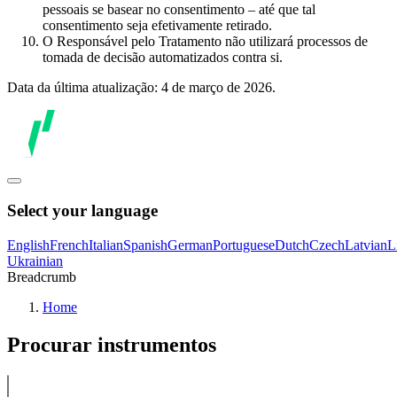
pessoais se basear no consentimento – até que tal
consentimento seja efetivamente retirado.
O Responsável pelo Tratamento não utilizará processos de
tomada de decisão automatizados contra si.
Data da última atualização: 4 de março de 2026.
Select your language
English
French
Italian
Spanish
German
Portuguese
Dutch
Czech
Latvian
L
Ukrainian
Breadcrumb
Home
Procurar instrumentos