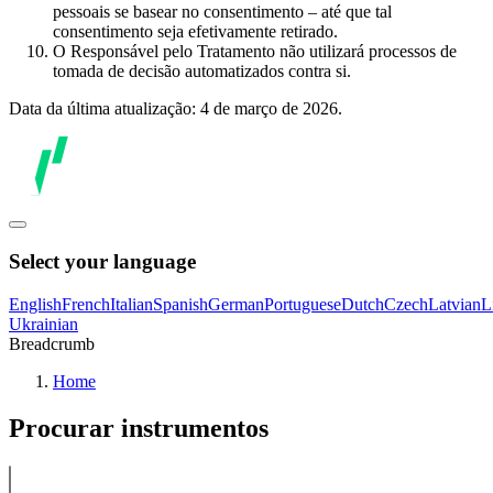
pessoais se basear no consentimento – até que tal
consentimento seja efetivamente retirado.
O Responsável pelo Tratamento não utilizará processos de
tomada de decisão automatizados contra si.
Data da última atualização: 4 de março de 2026.
Select your language
English
French
Italian
Spanish
German
Portuguese
Dutch
Czech
Latvian
L
Ukrainian
Breadcrumb
Home
Procurar instrumentos