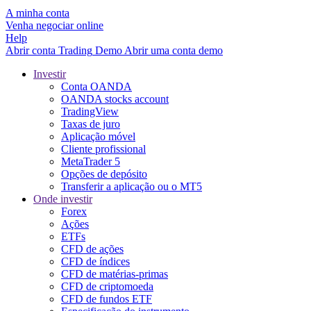
A minha conta
Venha negociar online
Help
Abrir conta
Trading
Demo
Abrir uma conta demo
Investir
Conta OANDA
OANDA stocks account
TradingView
Taxas de juro
Aplicação móvel
Cliente profissional
MetaTrader 5
Opções de depósito
Transferir a aplicação ou o MT5
Onde investir
Forex
Ações
ETFs
CFD de ações
CFD de índices
CFD de matérias-primas
CFD de criptomoeda
CFD de fundos ETF