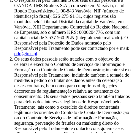
O responsável pelo tratamento dos seus dados pessoais é a
OANDA TMS Brokers S.A., com sede em Varsóvia, na ul.
Rondo Daszyńskiego 1, 00-843 Varsóvia, NIP (número de
identificação fiscal): 526-275-91-31, cujos registos são
mantidos pelo Tribunal Distrital da capital de Varsóvia, em
Varsóvia, XIII Departamento Comercial do Registo Nacional
de Empresas, sob o número KRS: 0000204776, com um
capital social de 3 537 560 PLN (integralmente realizado). O
Responsável pela Proteção de Dados nomeado pelo
Responsável pelo Tratamento pode ser contactado por e-mail:
odo@tms.pl
.
Os seus dados pessoais serão tratados com o objetivo de
celebrar e executar o Contrato de Serviços de Informação e
Formação e o Contrato de Conta de Demonstração entre si e o
Responsável pelo Tratamento, incluindo também a tomada de
medidas a pedido do titular dos dados antes da celebração
destes contratos, bem como para cumprir as obrigações
decorrentes da regulamentação relativa ao tratamento do
consentimento. Os seus dados pessoais serão também tratados
para efeitos dos interesses legítimos do Responsável pelo
Tratamento, tais como o exercício de direitos contratuais
legítimos decorrentes do Contrato de Conta de Demonstração
ou do Contrato de Serviços de Informação e Formação,
segurança, prevenção de fraudes ou marketing direto do
Responsável pelo Tratamento e contacto consigo em casos