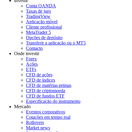
Investir
Conta OANDA
Taxas de juro
TradingView
Aplicação móvel
Cliente profissional
MetaTrader 5
Opções de depósito
Transferir a aplicação ou o MT5
Contacto
Onde investir
Forex
Ações
ETFs
CFD de ações
CFD de índices
CFD de matérias-primas
CFD de criptomoeda
CFD de fundos ETF
Especificação do instrumento
Mercado
Eventos corporativos
Cotações em tempo real
Rollovers
Market news