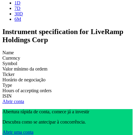
1D
7D
30D
6M
Instrument specification for LiveRamp
Holdings Corp
Name
Currency
Symbol
Valor mínimo da ordem
Ticker
Horário de negociação
Type
Hours of accepting orders
ISIN
Abrir conta
Abertura rápida de conta, comece já a investir
Descubra como se antecipar à concorrência.
Abrir uma conta