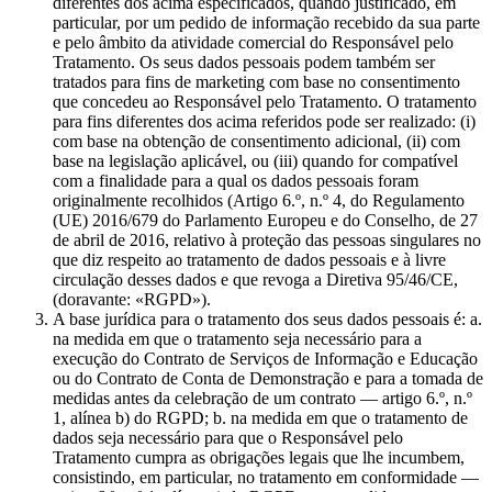
diferentes dos acima especificados, quando justificado, em
particular, por um pedido de informação recebido da sua parte
e pelo âmbito da atividade comercial do Responsável pelo
Tratamento. Os seus dados pessoais podem também ser
tratados para fins de marketing com base no consentimento
que concedeu ao Responsável pelo Tratamento. O tratamento
para fins diferentes dos acima referidos pode ser realizado: (i)
com base na obtenção de consentimento adicional, (ii) com
base na legislação aplicável, ou (iii) quando for compatível
com a finalidade para a qual os dados pessoais foram
originalmente recolhidos (Artigo 6.º, n.º 4, do Regulamento
(UE) 2016/679 do Parlamento Europeu e do Conselho, de 27
de abril de 2016, relativo à proteção das pessoas singulares no
que diz respeito ao tratamento de dados pessoais e à livre
circulação desses dados e que revoga a Diretiva 95/46/CE,
(doravante: «RGPD»).
A base jurídica para o tratamento dos seus dados pessoais é: a.
na medida em que o tratamento seja necessário para a
execução do Contrato de Serviços de Informação e Educação
ou do Contrato de Conta de Demonstração e para a tomada de
medidas antes da celebração de um contrato — artigo 6.º, n.º
1, alínea b) do RGPD; b. na medida em que o tratamento de
dados seja necessário para que o Responsável pelo
Tratamento cumpra as obrigações legais que lhe incumbem,
consistindo, em particular, no tratamento em conformidade —