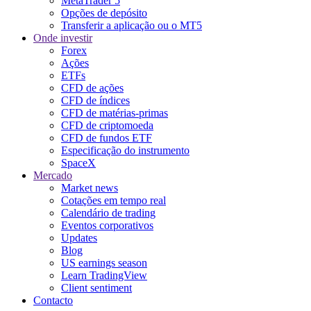
MetaTrader 5
Opções de depósito
Transferir a aplicação ou o MT5
Onde investir
Forex
Ações
ETFs
CFD de ações
CFD de índices
CFD de matérias-primas
CFD de criptomoeda
CFD de fundos ETF
Especificação do instrumento
SpaceX
Mercado
Market news
Cotações em tempo real
Calendário de trading
Eventos corporativos
Updates
Blog
US earnings season
Learn TradingView
Client sentiment
Contacto