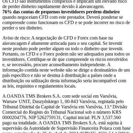
Os CFD são instrumentos complexos e implicam um elevado risco
de perder dinheiro rapidamente devido à alavancagem.
76% das contas de pequenos investidores perdem dinheiro
quando negoceiam CFD com este prestador. Deverá ponderar se
compreende como funcionam os CFD e se pode incorrer no risco de
perder o seu dinheiro.
Aviso de risco: A negociação de CFD e Forex com base na
alavancagem é altamente arriscada para o seu capital. Se investir
neste produto pode perder algum ou todo o dinheiro que investir.
Portanto, os CFD e o Forex podem não ser adequados para todos os
investidores. Certifique-se de que compreende os riscos envolvidos
e, se necessário, procure aconselhamento independente. A
informação contida neste website não se dirige a destinatários de um
país específico e não se destina à distribuição a países onde a
distribuição ou utilização desta informação seria incompatível com
as leis, requisitos e regulamentos locais.
A OANDA TMS Brokers S.A. com sede social em Varsóvia,
Warsaw UNIT, Daszyńskiego 1, 00-843 Varsóvia, registada pelo
Tribunal Distrital da Capital de Varsóvia em Varsóvia, 13.ª Divisão
Comercial do Registo do Tribunal Nacional sob o número KRS
0000204776, NIP 5262759131, Capital inicial: PLN 3,537.560
pago na totalidade. A OANDA TMS Brokers S.A. está sujeita à
supervisão da Autoridade de Supervisão Financeira Polaca com base