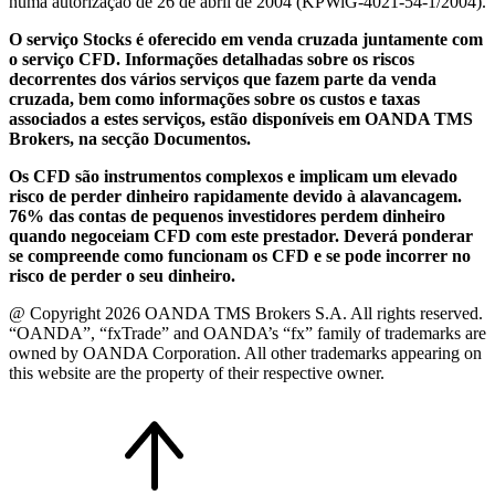
numa autorização de 26 de abril de 2004 (KPWiG-4021-54-1/2004).
O serviço Stocks é oferecido em venda cruzada juntamente com
o serviço CFD. Informações detalhadas sobre os riscos
decorrentes dos vários serviços que fazem parte da venda
cruzada, bem como informações sobre os custos e taxas
associados a estes serviços, estão disponíveis em OANDA TMS
Brokers, na secção Documentos.
Os CFD são instrumentos complexos e implicam um elevado
risco de perder dinheiro rapidamente devido à alavancagem.
76% das contas de pequenos investidores perdem dinheiro
quando negoceiam CFD com este prestador. Deverá ponderar
se compreende como funcionam os CFD e se pode incorrer no
risco de perder o seu dinheiro.
@ Copyright 2026 OANDA TMS Brokers S.A. All rights reserved.
“OANDA”, “fxTrade” and OANDA’s “fx” family of trademarks are
owned by OANDA Corporation. All other trademarks appearing on
this website are the property of their respective owner.