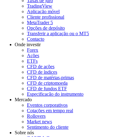
Taxas de juro
TradingView
Aplicação móvel
Cliente profissional
MetaTrader 5
Opções de depósito
Transferir a aplicação ou o MT5
Contacto
Onde investir
Forex
Ações
ETFs
CFD de ações
CFD de índices
CFD de matérias-primas
CFD de criptomoeda
CFD de fundos ETF
Especificação do instrumento
Mercado
Eventos corporativos
Cotações em tempo real
Rollovers
Market news
Sentimento do cliente
Sobre nós