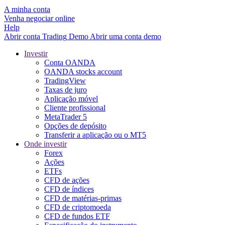
A minha conta
Venha negociar online
Help
Abrir conta
Trading
Demo
Abrir uma conta demo
Investir
Conta OANDA
OANDA stocks account
TradingView
Taxas de juro
Aplicação móvel
Cliente profissional
MetaTrader 5
Opções de depósito
Transferir a aplicação ou o MT5
Onde investir
Forex
Ações
ETFs
CFD de ações
CFD de índices
CFD de matérias-primas
CFD de criptomoeda
CFD de fundos ETF