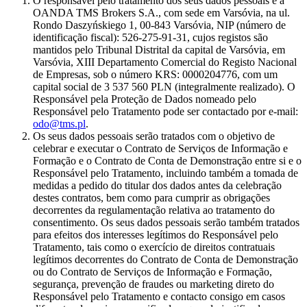
O responsável pelo tratamento dos seus dados pessoais é a
OANDA TMS Brokers S.A., com sede em Varsóvia, na ul.
Rondo Daszyńskiego 1, 00-843 Varsóvia, NIP (número de
identificação fiscal): 526-275-91-31, cujos registos são
mantidos pelo Tribunal Distrital da capital de Varsóvia, em
Varsóvia, XIII Departamento Comercial do Registo Nacional
de Empresas, sob o número KRS: 0000204776, com um
capital social de 3 537 560 PLN (integralmente realizado). O
Responsável pela Proteção de Dados nomeado pelo
Responsável pelo Tratamento pode ser contactado por e-mail:
odo@tms.pl
.
Os seus dados pessoais serão tratados com o objetivo de
celebrar e executar o Contrato de Serviços de Informação e
Formação e o Contrato de Conta de Demonstração entre si e o
Responsável pelo Tratamento, incluindo também a tomada de
medidas a pedido do titular dos dados antes da celebração
destes contratos, bem como para cumprir as obrigações
decorrentes da regulamentação relativa ao tratamento do
consentimento. Os seus dados pessoais serão também tratados
para efeitos dos interesses legítimos do Responsável pelo
Tratamento, tais como o exercício de direitos contratuais
legítimos decorrentes do Contrato de Conta de Demonstração
ou do Contrato de Serviços de Informação e Formação,
segurança, prevenção de fraudes ou marketing direto do
Responsável pelo Tratamento e contacto consigo em casos