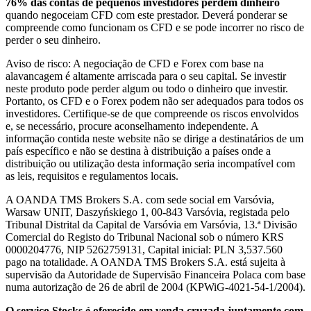
76% das contas de pequenos investidores perdem dinheiro
quando negoceiam CFD com este prestador. Deverá ponderar se
compreende como funcionam os CFD e se pode incorrer no risco de
perder o seu dinheiro.
Aviso de risco: A negociação de CFD e Forex com base na
alavancagem é altamente arriscada para o seu capital. Se investir
neste produto pode perder algum ou todo o dinheiro que investir.
Portanto, os CFD e o Forex podem não ser adequados para todos os
investidores. Certifique-se de que compreende os riscos envolvidos
e, se necessário, procure aconselhamento independente. A
informação contida neste website não se dirige a destinatários de um
país específico e não se destina à distribuição a países onde a
distribuição ou utilização desta informação seria incompatível com
as leis, requisitos e regulamentos locais.
A OANDA TMS Brokers S.A. com sede social em Varsóvia,
Warsaw UNIT, Daszyńskiego 1, 00-843 Varsóvia, registada pelo
Tribunal Distrital da Capital de Varsóvia em Varsóvia, 13.ª Divisão
Comercial do Registo do Tribunal Nacional sob o número KRS
0000204776, NIP 5262759131, Capital inicial: PLN 3,537.560
pago na totalidade. A OANDA TMS Brokers S.A. está sujeita à
supervisão da Autoridade de Supervisão Financeira Polaca com base
numa autorização de 26 de abril de 2004 (KPWiG-4021-54-1/2004).
O serviço Stocks é oferecido em venda cruzada juntamente com