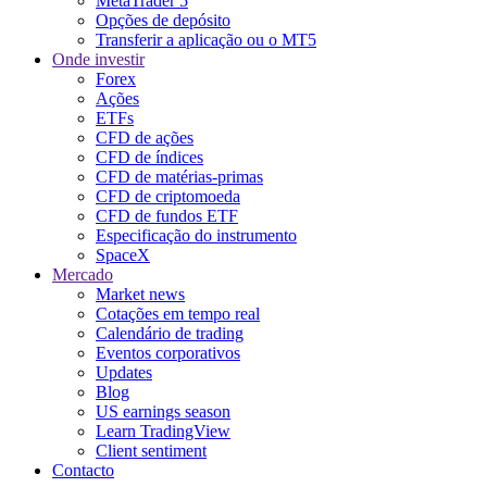
MetaTrader 5
Opções de depósito
Transferir a aplicação ou o MT5
Onde investir
Forex
Ações
ETFs
CFD de ações
CFD de índices
CFD de matérias-primas
CFD de criptomoeda
CFD de fundos ETF
Especificação do instrumento
SpaceX
Mercado
Market news
Cotações em tempo real
Calendário de trading
Eventos corporativos
Updates
Blog
US earnings season
Learn TradingView
Client sentiment
Contacto