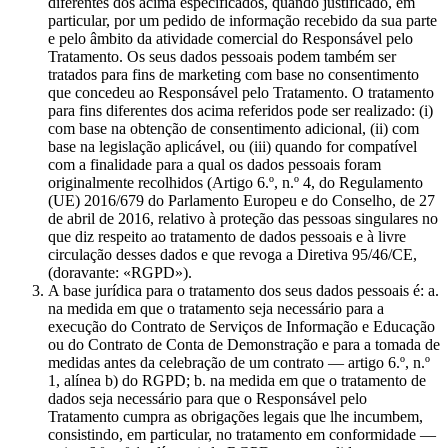
diferentes dos acima especificados, quando justificado, em
particular, por um pedido de informação recebido da sua parte
e pelo âmbito da atividade comercial do Responsável pelo
Tratamento. Os seus dados pessoais podem também ser
tratados para fins de marketing com base no consentimento
que concedeu ao Responsável pelo Tratamento. O tratamento
para fins diferentes dos acima referidos pode ser realizado: (i)
com base na obtenção de consentimento adicional, (ii) com
base na legislação aplicável, ou (iii) quando for compatível
com a finalidade para a qual os dados pessoais foram
originalmente recolhidos (Artigo 6.º, n.º 4, do Regulamento
(UE) 2016/679 do Parlamento Europeu e do Conselho, de 27
de abril de 2016, relativo à proteção das pessoas singulares no
que diz respeito ao tratamento de dados pessoais e à livre
circulação desses dados e que revoga a Diretiva 95/46/CE,
(doravante: «RGPD»).
A base jurídica para o tratamento dos seus dados pessoais é: a.
na medida em que o tratamento seja necessário para a
execução do Contrato de Serviços de Informação e Educação
ou do Contrato de Conta de Demonstração e para a tomada de
medidas antes da celebração de um contrato — artigo 6.º, n.º
1, alínea b) do RGPD; b. na medida em que o tratamento de
dados seja necessário para que o Responsável pelo
Tratamento cumpra as obrigações legais que lhe incumbem,
consistindo, em particular, no tratamento em conformidade —