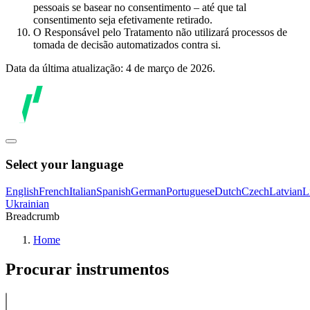
pessoais se basear no consentimento – até que tal
consentimento seja efetivamente retirado.
O Responsável pelo Tratamento não utilizará processos de
tomada de decisão automatizados contra si.
Data da última atualização: 4 de março de 2026.
Select your language
English
French
Italian
Spanish
German
Portuguese
Dutch
Czech
Latvian
L
Ukrainian
Breadcrumb
Home
Procurar instrumentos