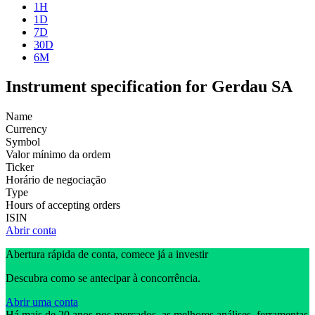
1H
1D
7D
30D
6M
Instrument specification for Gerdau SA
Name
Currency
Symbol
Valor mínimo da ordem
Ticker
Horário de negociação
Type
Hours of accepting orders
ISIN
Abrir conta
Abertura rápida de conta, comece já a investir
Descubra como se antecipar à concorrência.
Abrir uma conta
Há mais de 20 anos nos mercados, as melhores análises, ferramentas