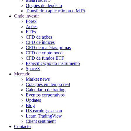
MetaTrader 5
Opções de depósito
Transferir a aplicação ou o MT5
Onde investir
Forex
Ações
ETFs
CFD de ações
CFD de índices
CFD de matérias-primas
CFD de criptomoeda
CFD de fundos ETF
Especificação do instrumento
SpaceX
Mercado
Market news
Cotações em tempo real
Calendário de trading
Eventos corporativos
Updates
Blog
US earnings season
Learn TradingView
Client sentiment
Contacto