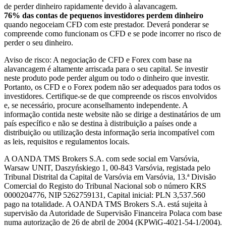
de perder dinheiro rapidamente devido à alavancagem.
76% das contas de pequenos investidores perdem dinheiro
quando negoceiam CFD com este prestador. Deverá ponderar se
compreende como funcionam os CFD e se pode incorrer no risco de
perder o seu dinheiro.
Aviso de risco: A negociação de CFD e Forex com base na
alavancagem é altamente arriscada para o seu capital. Se investir
neste produto pode perder algum ou todo o dinheiro que investir.
Portanto, os CFD e o Forex podem não ser adequados para todos os
investidores. Certifique-se de que compreende os riscos envolvidos
e, se necessário, procure aconselhamento independente. A
informação contida neste website não se dirige a destinatários de um
país específico e não se destina à distribuição a países onde a
distribuição ou utilização desta informação seria incompatível com
as leis, requisitos e regulamentos locais.
A OANDA TMS Brokers S.A. com sede social em Varsóvia,
Warsaw UNIT, Daszyńskiego 1, 00-843 Varsóvia, registada pelo
Tribunal Distrital da Capital de Varsóvia em Varsóvia, 13.ª Divisão
Comercial do Registo do Tribunal Nacional sob o número KRS
0000204776, NIP 5262759131, Capital inicial: PLN 3,537.560
pago na totalidade. A OANDA TMS Brokers S.A. está sujeita à
supervisão da Autoridade de Supervisão Financeira Polaca com base
numa autorização de 26 de abril de 2004 (KPWiG-4021-54-1/2004).