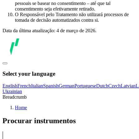
pessoais se basear no consentimento – até que tal
consentimento seja efetivamente retirado.
O Responsável pelo Tratamento não utilizará processos de
tomada de decisão automatizados contra si.
Data da última atualização: 4 de março de 2026.
Select your language
English
French
Italian
Spanish
German
Portuguese
Dutch
Czech
Latvian
L
Ukrainian
Breadcrumb
Home
Procurar instrumentos