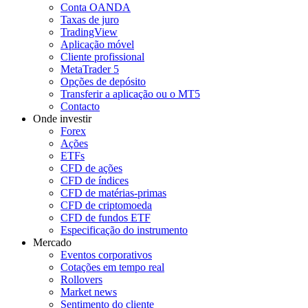
Conta OANDA
Taxas de juro
TradingView
Aplicação móvel
Cliente profissional
MetaTrader 5
Opções de depósito
Transferir a aplicação ou o MT5
Contacto
Onde investir
Forex
Ações
ETFs
CFD de ações
CFD de índices
CFD de matérias-primas
CFD de criptomoeda
CFD de fundos ETF
Especificação do instrumento
Mercado
Eventos corporativos
Cotações em tempo real
Rollovers
Market news
Sentimento do cliente