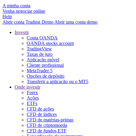
A minha conta
Venha negociar online
Help
Abrir conta
Trading
Demo
Abrir uma conta demo
Investir
Conta OANDA
OANDA stocks account
TradingView
Taxas de juro
Aplicação móvel
Cliente profissional
MetaTrader 5
Opções de depósito
Transferir a aplicação ou o MT5
Onde investir
Forex
Ações
ETFs
CFD de ações
CFD de índices
CFD de matérias-primas
CFD de criptomoeda
CFD de fundos ETF