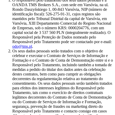
O responsável pelo tratamento dos seus dados pessoais é a
OANDA TMS Brokers S.A., com sede em Varsóvia, na ul.
Rondo Daszyńskiego 1, 00-843 Varsóvia, NIP (número de
identificação fiscal): 526-275-91-31, cujos registos são
mantidos pelo Tribunal Distrital da capital de Varsóvia, em
Varsóvia, XIII Departamento Comercial do Registo Nacional
de Empresas, sob o número KRS: 0000204776, com um
capital social de 3 537 560 PLN (integralmente realizado). O
Responsável pela Proteção de Dados nomeado pelo
Responsável pelo Tratamento pode ser contactado por e-mail:
odo@tms.pl
.
Os seus dados pessoais serão tratados com o objetivo de
celebrar e executar o Contrato de Serviços de Informação e
Formação e o Contrato de Conta de Demonstração entre si e o
Responsável pelo Tratamento, incluindo também a tomada de
medidas a pedido do titular dos dados antes da celebração
destes contratos, bem como para cumprir as obrigações
decorrentes da regulamentação relativa ao tratamento do
consentimento. Os seus dados pessoais serão também tratados
para efeitos dos interesses legítimos do Responsável pelo
Tratamento, tais como o exercício de direitos contratuais
legítimos decorrentes do Contrato de Conta de Demonstração
ou do Contrato de Serviços de Informação e Formação,
segurança, prevenção de fraudes ou marketing direto do
Responsável pelo Tratamento e contacto consigo em casos