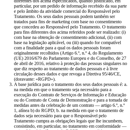
diferentes dos acima especificados, quando justificado, em
particular, por um pedido de informação recebido da sua parte
e pelo âmbito da atividade comercial do Responsável pelo
Tratamento. Os seus dados pessoais podem também ser
tratados para fins de marketing com base no consentimento
que concedeu ao Responsável pelo Tratamento. O tratamento
para fins diferentes dos acima referidos pode ser realizado: (i)
com base na obtenção de consentimento adicional, (ii) com
base na legislação aplicável, ou (iii) quando for compatível
com a finalidade para a qual os dados pessoais foram
originalmente recolhidos (Artigo 6.º, n.º 4, do Regulamento
(UE) 2016/679 do Parlamento Europeu e do Conselho, de 27
de abril de 2016, relativo à proteção das pessoas singulares no
que diz respeito ao tratamento de dados pessoais e à livre
circulação desses dados e que revoga a Diretiva 95/46/CE,
(doravante: «RGPD»).
A base jurídica para o tratamento dos seus dados pessoais é: a.
na medida em que o tratamento seja necessário para a
execução do Contrato de Serviços de Informação e Educação
ou do Contrato de Conta de Demonstração e para a tomada de
medidas antes da celebração de um contrato — artigo 6.º, n.º
1, alínea b) do RGPD; b. na medida em que o tratamento de
dados seja necessário para que o Responsável pelo
Tratamento cumpra as obrigações legais que lhe incumbem,
consistindo, em particular, no tratamento em conformidade —