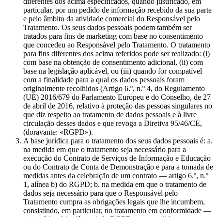
diferentes dos acima especificados, quando justificado, em
particular, por um pedido de informação recebido da sua parte
e pelo âmbito da atividade comercial do Responsável pelo
Tratamento. Os seus dados pessoais podem também ser
tratados para fins de marketing com base no consentimento
que concedeu ao Responsável pelo Tratamento. O tratamento
para fins diferentes dos acima referidos pode ser realizado: (i)
com base na obtenção de consentimento adicional, (ii) com
base na legislação aplicável, ou (iii) quando for compatível
com a finalidade para a qual os dados pessoais foram
originalmente recolhidos (Artigo 6.º, n.º 4, do Regulamento
(UE) 2016/679 do Parlamento Europeu e do Conselho, de 27
de abril de 2016, relativo à proteção das pessoas singulares no
que diz respeito ao tratamento de dados pessoais e à livre
circulação desses dados e que revoga a Diretiva 95/46/CE,
(doravante: «RGPD»).
A base jurídica para o tratamento dos seus dados pessoais é: a.
na medida em que o tratamento seja necessário para a
execução do Contrato de Serviços de Informação e Educação
ou do Contrato de Conta de Demonstração e para a tomada de
medidas antes da celebração de um contrato — artigo 6.º, n.º
1, alínea b) do RGPD; b. na medida em que o tratamento de
dados seja necessário para que o Responsável pelo
Tratamento cumpra as obrigações legais que lhe incumbem,
consistindo, em particular, no tratamento em conformidade —