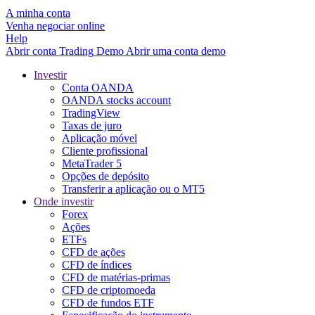
A minha conta
Venha negociar online
Help
Abrir conta
Trading
Demo
Abrir uma conta demo
Investir
Conta OANDA
OANDA stocks account
TradingView
Taxas de juro
Aplicação móvel
Cliente profissional
MetaTrader 5
Opções de depósito
Transferir a aplicação ou o MT5
Onde investir
Forex
Ações
ETFs
CFD de ações
CFD de índices
CFD de matérias-primas
CFD de criptomoeda
CFD de fundos ETF