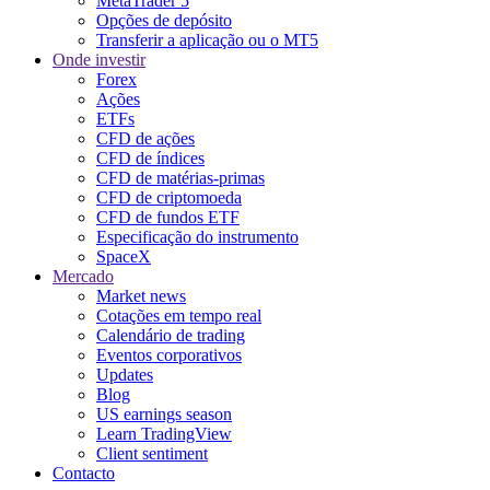
MetaTrader 5
Opções de depósito
Transferir a aplicação ou o MT5
Onde investir
Forex
Ações
ETFs
CFD de ações
CFD de índices
CFD de matérias-primas
CFD de criptomoeda
CFD de fundos ETF
Especificação do instrumento
SpaceX
Mercado
Market news
Cotações em tempo real
Calendário de trading
Eventos corporativos
Updates
Blog
US earnings season
Learn TradingView
Client sentiment
Contacto