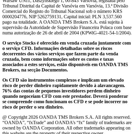
Warsaw UNIT, Daszyńskiego 1, 00-843 Varsóvia, registada pelo
Tribunal Distrital da Capital de Varsóvia em Varsóvia, 13.ª Divisão
Comercial do Registo do Tribunal Nacional sob o número KRS
0000204776, NIP 5262759131, Capital inicial: PLN 3,537.560
pago na totalidade. A OANDA TMS Brokers S.A. está sujeita à
supervisão da Autoridade de Supervisão Financeira Polaca com base
numa autorização de 26 de abril de 2004 (KPWiG-4021-54-1/2004).
O serviço Stocks é oferecido em venda cruzada juntamente com
o serviço CFD. Informações detalhadas sobre os riscos
decorrentes dos vários serviços que fazem parte da venda
cruzada, bem como informações sobre os custos e taxas
associados a estes serviços, estão disponíveis em OANDA TMS
Brokers, na secção Documentos.
Os CFD são instrumentos complexos e implicam um elevado
risco de perder dinheiro rapidamente devido à alavancagem.
76% das contas de pequenos investidores perdem dinheiro
quando negoceiam CFD com este prestador. Deverá ponderar
se compreende como funcionam os CFD e se pode incorrer no
risco de perder o seu dinheiro.
@ Copyright 2026 OANDA TMS Brokers S.A. All rights reserved.
“OANDA”, “fxTrade” and OANDA’s “fx” family of trademarks are
owned by OANDA Corporation. All other trademarks appearing on
this website are the property of their respective owner.