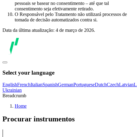
pessoais se basear no consentimento – até que tal
consentimento seja efetivamente retirado.
O Responsável pelo Tratamento não utilizará processos de
tomada de decisão automatizados contra si.
Data da última atualização: 4 de março de 2026.
Select your language
English
French
Italian
Spanish
German
Portuguese
Dutch
Czech
Latvian
L
Ukrainian
Breadcrumb
Home
Procurar instrumentos