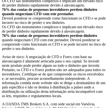
Os CFD são instrumentos complexos e implicam um elevado risco
de perder dinheiro rapidamente devido à alavancagem.
76% das contas de pequenos investidores perdem dinheiro
quando negoceiam CFD com este prestador.
Deverá ponderar se compreende como funcionam os CFD e se pode
incorrer no risco de perder o seu dinheiro.
Os CFD são instrumentos complexos e implicam um elevado risco
de perder dinheiro rapidamente devido à alavancagem.
76% das contas de pequenos investidores perdem dinheiro
quando negoceiam CFD com este prestador. Deverá ponderar se
compreende como funcionam os CFD e se pode incorrer no risco de
perder o seu dinheiro.
Aviso de risco: A negociação de CFD e Forex com base na
alavancagem é altamente arriscada para o seu capital. Se investir
neste produto pode perder algum ou todo o dinheiro que investir.
Portanto, os CFD e o Forex podem não ser adequados para todos os
investidores. Certifique-se de que compreende os riscos envolvidos
e, se necessário, procure aconselhamento independente. A
informação contida neste website não se dirige a destinatários de um
país específico e não se destina à distribuição a países onde a
distribuição ou utilização desta informação seria incompatível com
as leis, requisitos e regulamentos locais.
A OANDA TMS Brokers S.A. com sede social em Varsóvia,