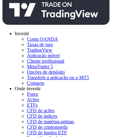
Investir
Conta OANDA
Taxas de juro
TradingView
Aplicação móvel
Cliente profissional
MetaTrader 5
Opções de depósito
Transferir a aplicação ou o MT5
Contacto
Onde investir
Forex
Ações
ETFs
CFD de ações
CFD de índices
CFD de matérias-primas
CFD de criptomoeda
CFD de fundos ETF