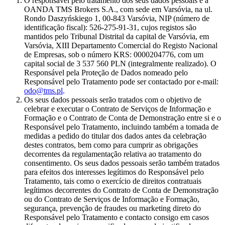
O responsável pelo tratamento dos seus dados pessoais é a
OANDA TMS Brokers S.A., com sede em Varsóvia, na ul.
Rondo Daszyńskiego 1, 00-843 Varsóvia, NIP (número de
identificação fiscal): 526-275-91-31, cujos registos são
mantidos pelo Tribunal Distrital da capital de Varsóvia, em
Varsóvia, XIII Departamento Comercial do Registo Nacional
de Empresas, sob o número KRS: 0000204776, com um
capital social de 3 537 560 PLN (integralmente realizado). O
Responsável pela Proteção de Dados nomeado pelo
Responsável pelo Tratamento pode ser contactado por e-mail:
odo@tms.pl
.
Os seus dados pessoais serão tratados com o objetivo de
celebrar e executar o Contrato de Serviços de Informação e
Formação e o Contrato de Conta de Demonstração entre si e o
Responsável pelo Tratamento, incluindo também a tomada de
medidas a pedido do titular dos dados antes da celebração
destes contratos, bem como para cumprir as obrigações
decorrentes da regulamentação relativa ao tratamento do
consentimento. Os seus dados pessoais serão também tratados
para efeitos dos interesses legítimos do Responsável pelo
Tratamento, tais como o exercício de direitos contratuais
legítimos decorrentes do Contrato de Conta de Demonstração
ou do Contrato de Serviços de Informação e Formação,
segurança, prevenção de fraudes ou marketing direto do
Responsável pelo Tratamento e contacto consigo em casos