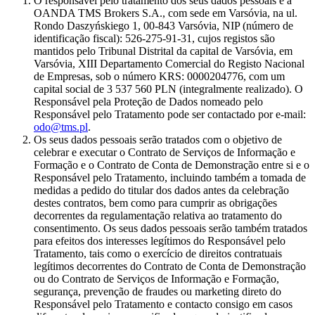
O responsável pelo tratamento dos seus dados pessoais é a
OANDA TMS Brokers S.A., com sede em Varsóvia, na ul.
Rondo Daszyńskiego 1, 00-843 Varsóvia, NIP (número de
identificação fiscal): 526-275-91-31, cujos registos são
mantidos pelo Tribunal Distrital da capital de Varsóvia, em
Varsóvia, XIII Departamento Comercial do Registo Nacional
de Empresas, sob o número KRS: 0000204776, com um
capital social de 3 537 560 PLN (integralmente realizado). O
Responsável pela Proteção de Dados nomeado pelo
Responsável pelo Tratamento pode ser contactado por e-mail:
odo@tms.pl
.
Os seus dados pessoais serão tratados com o objetivo de
celebrar e executar o Contrato de Serviços de Informação e
Formação e o Contrato de Conta de Demonstração entre si e o
Responsável pelo Tratamento, incluindo também a tomada de
medidas a pedido do titular dos dados antes da celebração
destes contratos, bem como para cumprir as obrigações
decorrentes da regulamentação relativa ao tratamento do
consentimento. Os seus dados pessoais serão também tratados
para efeitos dos interesses legítimos do Responsável pelo
Tratamento, tais como o exercício de direitos contratuais
legítimos decorrentes do Contrato de Conta de Demonstração
ou do Contrato de Serviços de Informação e Formação,
segurança, prevenção de fraudes ou marketing direto do
Responsável pelo Tratamento e contacto consigo em casos