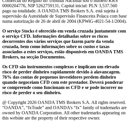
Comercial do Registo do Tribunal Nacional sob o número KRS
0000204776, NIP 5262759131, Capital inicial: PLN 3,537.560
pago na totalidade. A OANDA TMS Brokers S.A. está sujeita à
supervisão da Autoridade de Supervisão Financeira Polaca com base
numa autorização de 26 de abril de 2004 (KPWiG-4021-54-1/2004).
O serviço Stocks é oferecido em venda cruzada juntamente com
o serviço CFD. Informações detalhadas sobre os riscos
decorrentes dos vários serviços que fazem parte da venda
cruzada, bem como informações sobre os custos e taxas
associados a estes serviços, estão disponíveis em OANDA TMS
Brokers, na secção Documentos.
Os CFD são instrumentos complexos e implicam um elevado
risco de perder dinheiro rapidamente devido à alavancagem.
76% das contas de pequenos investidores perdem dinheiro
quando negoceiam CFD com este prestador. Deverá ponderar
se compreende como funcionam os CFD e se pode incorrer no
risco de perder o seu dinheiro.
@ Copyright 2026 OANDA TMS Brokers S.A. All rights reserved.
“OANDA”, “fxTrade” and OANDA’s “fx” family of trademarks are
owned by OANDA Corporation. All other trademarks appearing on
this website are the property of their respective owner.