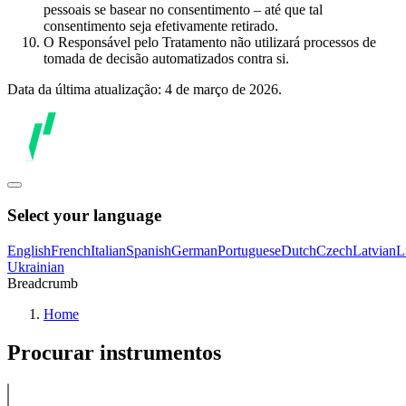
pessoais se basear no consentimento – até que tal
consentimento seja efetivamente retirado.
O Responsável pelo Tratamento não utilizará processos de
tomada de decisão automatizados contra si.
Data da última atualização: 4 de março de 2026.
Select your language
English
French
Italian
Spanish
German
Portuguese
Dutch
Czech
Latvian
L
Ukrainian
Breadcrumb
Home
Procurar instrumentos