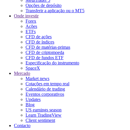
MetaTrader 5
Opções de depósito
Transferir a aplicação ou o MT5
Onde investir
Forex
Ações
ETFs
CFD de ações
CFD de índices
CFD de matérias-primas
CFD de criptomoeda
CFD de fundos ETF
Especificação do instrumento
SpaceX
Mercado
Market news
Cotações em tempo real
Calendário de trading
Eventos corporativos
Updates
Blog
US earnings season
Learn TradingView
Client sentiment
Contacto