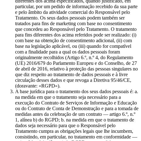
diferentes dos acima especificados, quando justificado, em
particular, por um pedido de informação recebido da sua parte
e pelo âmbito da atividade comercial do Responsável pelo
Tratamento. Os seus dados pessoais podem também ser
tratados para fins de marketing com base no consentimento
que concedeu ao Responsável pelo Tratamento. O tratamento
para fins diferentes dos acima referidos pode ser realizado: (i)
com base na obtenção de consentimento adicional, (ii) com
base na legislação aplicável, ou (iii) quando for compatível
com a finalidade para a qual os dados pessoais foram
originalmente recolhidos (Artigo 6.º, n.º 4, do Regulamento
(UE) 2016/679 do Parlamento Europeu e do Conselho, de 27
de abril de 2016, relativo à proteção das pessoas singulares no
que diz respeito ao tratamento de dados pessoais e à livre
circulação desses dados e que revoga a Diretiva 95/46/CE,
(doravante: «RGPD»).
A base jurídica para o tratamento dos seus dados pessoais é: a.
na medida em que o tratamento seja necessário para a
execução do Contrato de Serviços de Informação e Educação
ou do Contrato de Conta de Demonstração e para a tomada de
medidas antes da celebração de um contrato — artigo 6.º, n.º
1, alínea b) do RGPD; b. na medida em que o tratamento de
dados seja necessário para que o Responsável pelo
Tratamento cumpra as obrigações legais que lhe incumbem,
consistindo, em particular, no tratamento em conformidade —