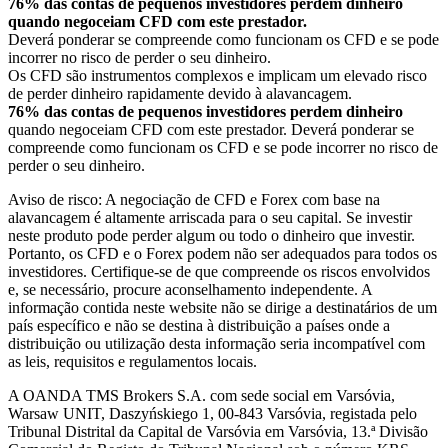
76% das contas de pequenos investidores perdem dinheiro
quando negoceiam CFD com este prestador.
Deverá ponderar se compreende como funcionam os CFD e se pode
incorrer no risco de perder o seu dinheiro.
Os CFD são instrumentos complexos e implicam um elevado risco
de perder dinheiro rapidamente devido à alavancagem.
76% das contas de pequenos investidores perdem dinheiro
quando negoceiam CFD com este prestador. Deverá ponderar se
compreende como funcionam os CFD e se pode incorrer no risco de
perder o seu dinheiro.
Aviso de risco: A negociação de CFD e Forex com base na
alavancagem é altamente arriscada para o seu capital. Se investir
neste produto pode perder algum ou todo o dinheiro que investir.
Portanto, os CFD e o Forex podem não ser adequados para todos os
investidores. Certifique-se de que compreende os riscos envolvidos
e, se necessário, procure aconselhamento independente. A
informação contida neste website não se dirige a destinatários de um
país específico e não se destina à distribuição a países onde a
distribuição ou utilização desta informação seria incompatível com
as leis, requisitos e regulamentos locais.
A OANDA TMS Brokers S.A. com sede social em Varsóvia,
Warsaw UNIT, Daszyńskiego 1, 00-843 Varsóvia, registada pelo
Tribunal Distrital da Capital de Varsóvia em Varsóvia, 13.ª Divisão