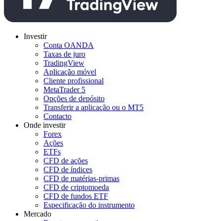
Investir
Conta OANDA
Taxas de juro
TradingView
Aplicação móvel
Cliente profissional
MetaTrader 5
Opções de depósito
Transferir a aplicação ou o MT5
Contacto
Onde investir
Forex
Ações
ETFs
CFD de ações
CFD de índices
CFD de matérias-primas
CFD de criptomoeda
CFD de fundos ETF
Especificação do instrumento
Mercado