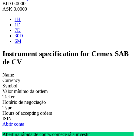
BID
0.0000
ASK
0.0000
1H
1D
7D
30D
6M
Instrument specification for Cemex SAB
de CV
Name
Currency
Symbol
Valor mínimo da ordem
Ticker
Horário de negociação
Type
Hours of accepting orders
ISIN
Abrir conta
Abertura rápida de conta, comece já a investir