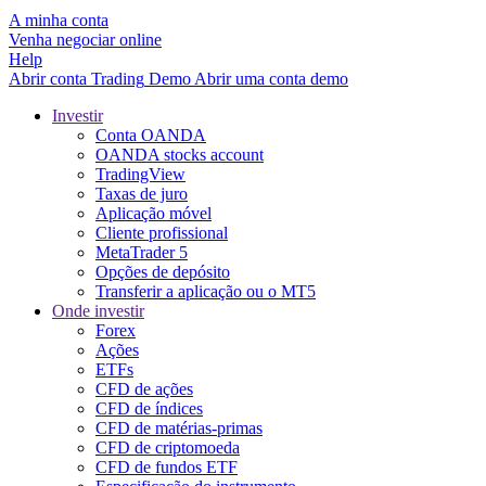
A minha conta
Venha negociar online
Help
Abrir conta
Trading
Demo
Abrir uma conta demo
Investir
Conta OANDA
OANDA stocks account
TradingView
Taxas de juro
Aplicação móvel
Cliente profissional
MetaTrader 5
Opções de depósito
Transferir a aplicação ou o MT5
Onde investir
Forex
Ações
ETFs
CFD de ações
CFD de índices
CFD de matérias-primas
CFD de criptomoeda
CFD de fundos ETF