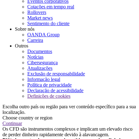
Eventos corporativos
Cotações em tempo real
Rollovers
Market news
Sentimento do cliente
Sobre nós
OANDA Group
Carreira
Outros
Documentos
Notícias
Cibersegurança
Atualizações
Exclusão de responsabilidade
Informação legal
Política de privacidade
Declaração de acessibilidade
Definições de cookies
Escolha outro país ou região para ver conteúdo específico para a sua
localização.
Choose country or region
Continuar
Os CFD são instrumentos complexos e implicam um elevado risco
de perder dinheiro rapidamente devido à alavancagem.