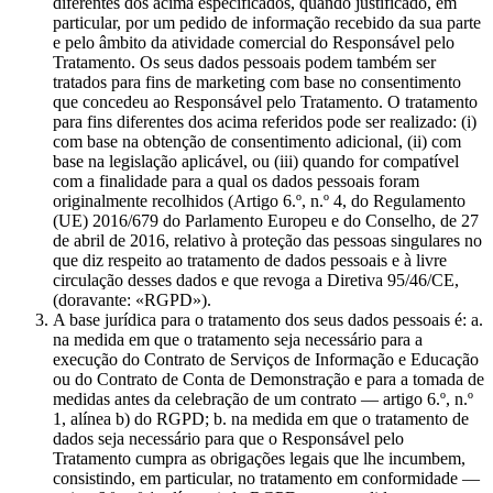
diferentes dos acima especificados, quando justificado, em
particular, por um pedido de informação recebido da sua parte
e pelo âmbito da atividade comercial do Responsável pelo
Tratamento. Os seus dados pessoais podem também ser
tratados para fins de marketing com base no consentimento
que concedeu ao Responsável pelo Tratamento. O tratamento
para fins diferentes dos acima referidos pode ser realizado: (i)
com base na obtenção de consentimento adicional, (ii) com
base na legislação aplicável, ou (iii) quando for compatível
com a finalidade para a qual os dados pessoais foram
originalmente recolhidos (Artigo 6.º, n.º 4, do Regulamento
(UE) 2016/679 do Parlamento Europeu e do Conselho, de 27
de abril de 2016, relativo à proteção das pessoas singulares no
que diz respeito ao tratamento de dados pessoais e à livre
circulação desses dados e que revoga a Diretiva 95/46/CE,
(doravante: «RGPD»).
A base jurídica para o tratamento dos seus dados pessoais é: a.
na medida em que o tratamento seja necessário para a
execução do Contrato de Serviços de Informação e Educação
ou do Contrato de Conta de Demonstração e para a tomada de
medidas antes da celebração de um contrato — artigo 6.º, n.º
1, alínea b) do RGPD; b. na medida em que o tratamento de
dados seja necessário para que o Responsável pelo
Tratamento cumpra as obrigações legais que lhe incumbem,
consistindo, em particular, no tratamento em conformidade —