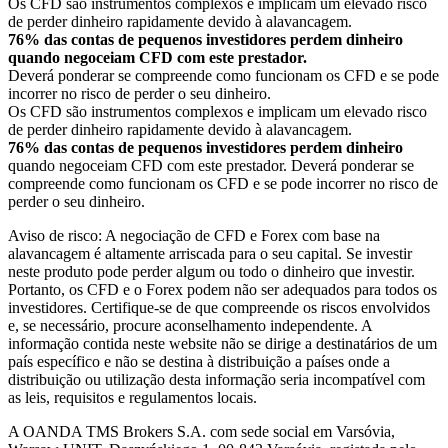
Os CFD são instrumentos complexos e implicam um elevado risco
de perder dinheiro rapidamente devido à alavancagem.
76% das contas de pequenos investidores perdem dinheiro
quando negoceiam CFD com este prestador.
Deverá ponderar se compreende como funcionam os CFD e se pode
incorrer no risco de perder o seu dinheiro.
Os CFD são instrumentos complexos e implicam um elevado risco
de perder dinheiro rapidamente devido à alavancagem.
76% das contas de pequenos investidores perdem dinheiro
quando negoceiam CFD com este prestador. Deverá ponderar se
compreende como funcionam os CFD e se pode incorrer no risco de
perder o seu dinheiro.
Aviso de risco: A negociação de CFD e Forex com base na
alavancagem é altamente arriscada para o seu capital. Se investir
neste produto pode perder algum ou todo o dinheiro que investir.
Portanto, os CFD e o Forex podem não ser adequados para todos os
investidores. Certifique-se de que compreende os riscos envolvidos
e, se necessário, procure aconselhamento independente. A
informação contida neste website não se dirige a destinatários de um
país específico e não se destina à distribuição a países onde a
distribuição ou utilização desta informação seria incompatível com
as leis, requisitos e regulamentos locais.
A OANDA TMS Brokers S.A. com sede social em Varsóvia,