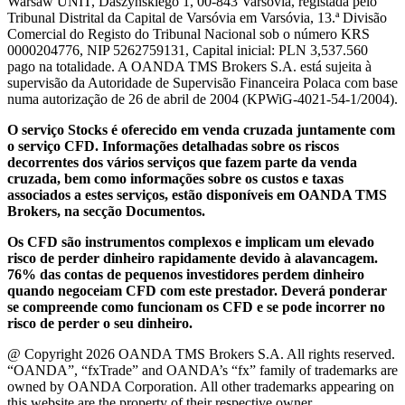
Warsaw UNIT, Daszyńskiego 1, 00-843 Varsóvia, registada pelo
Tribunal Distrital da Capital de Varsóvia em Varsóvia, 13.ª Divisão
Comercial do Registo do Tribunal Nacional sob o número KRS
0000204776, NIP 5262759131, Capital inicial: PLN 3,537.560
pago na totalidade. A OANDA TMS Brokers S.A. está sujeita à
supervisão da Autoridade de Supervisão Financeira Polaca com base
numa autorização de 26 de abril de 2004 (KPWiG-4021-54-1/2004).
O serviço Stocks é oferecido em venda cruzada juntamente com
o serviço CFD. Informações detalhadas sobre os riscos
decorrentes dos vários serviços que fazem parte da venda
cruzada, bem como informações sobre os custos e taxas
associados a estes serviços, estão disponíveis em OANDA TMS
Brokers, na secção Documentos.
Os CFD são instrumentos complexos e implicam um elevado
risco de perder dinheiro rapidamente devido à alavancagem.
76% das contas de pequenos investidores perdem dinheiro
quando negoceiam CFD com este prestador. Deverá ponderar
se compreende como funcionam os CFD e se pode incorrer no
risco de perder o seu dinheiro.
@ Copyright 2026 OANDA TMS Brokers S.A. All rights reserved.
“OANDA”, “fxTrade” and OANDA’s “fx” family of trademarks are
owned by OANDA Corporation. All other trademarks appearing on
this website are the property of their respective owner.