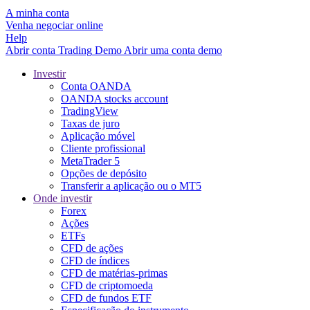
A minha conta
Venha negociar online
Help
Abrir conta
Trading
Demo
Abrir uma conta demo
Investir
Conta OANDA
OANDA stocks account
TradingView
Taxas de juro
Aplicação móvel
Cliente profissional
MetaTrader 5
Opções de depósito
Transferir a aplicação ou o MT5
Onde investir
Forex
Ações
ETFs
CFD de ações
CFD de índices
CFD de matérias-primas
CFD de criptomoeda
CFD de fundos ETF