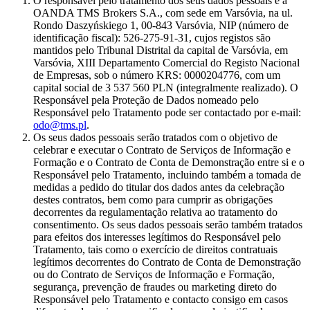
O responsável pelo tratamento dos seus dados pessoais é a
OANDA TMS Brokers S.A., com sede em Varsóvia, na ul.
Rondo Daszyńskiego 1, 00-843 Varsóvia, NIP (número de
identificação fiscal): 526-275-91-31, cujos registos são
mantidos pelo Tribunal Distrital da capital de Varsóvia, em
Varsóvia, XIII Departamento Comercial do Registo Nacional
de Empresas, sob o número KRS: 0000204776, com um
capital social de 3 537 560 PLN (integralmente realizado). O
Responsável pela Proteção de Dados nomeado pelo
Responsável pelo Tratamento pode ser contactado por e-mail:
odo@tms.pl
.
Os seus dados pessoais serão tratados com o objetivo de
celebrar e executar o Contrato de Serviços de Informação e
Formação e o Contrato de Conta de Demonstração entre si e o
Responsável pelo Tratamento, incluindo também a tomada de
medidas a pedido do titular dos dados antes da celebração
destes contratos, bem como para cumprir as obrigações
decorrentes da regulamentação relativa ao tratamento do
consentimento. Os seus dados pessoais serão também tratados
para efeitos dos interesses legítimos do Responsável pelo
Tratamento, tais como o exercício de direitos contratuais
legítimos decorrentes do Contrato de Conta de Demonstração
ou do Contrato de Serviços de Informação e Formação,
segurança, prevenção de fraudes ou marketing direto do
Responsável pelo Tratamento e contacto consigo em casos