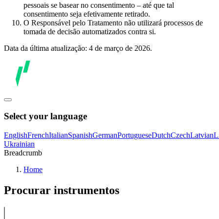
pessoais se basear no consentimento – até que tal
consentimento seja efetivamente retirado.
O Responsável pelo Tratamento não utilizará processos de
tomada de decisão automatizados contra si.
Data da última atualização: 4 de março de 2026.
Select your language
English
French
Italian
Spanish
German
Portuguese
Dutch
Czech
Latvian
L
Ukrainian
Breadcrumb
Home
Procurar instrumentos