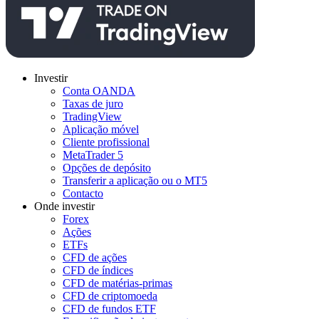
Investir
Conta OANDA
Taxas de juro
TradingView
Aplicação móvel
Cliente profissional
MetaTrader 5
Opções de depósito
Transferir a aplicação ou o MT5
Contacto
Onde investir
Forex
Ações
ETFs
CFD de ações
CFD de índices
CFD de matérias-primas
CFD de criptomoeda
CFD de fundos ETF