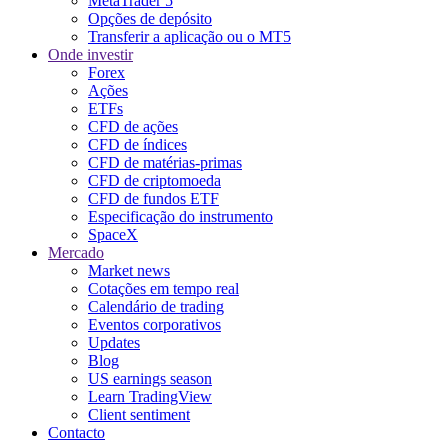
MetaTrader 5
Opções de depósito
Transferir a aplicação ou o MT5
Onde investir
Forex
Ações
ETFs
CFD de ações
CFD de índices
CFD de matérias-primas
CFD de criptomoeda
CFD de fundos ETF
Especificação do instrumento
SpaceX
Mercado
Market news
Cotações em tempo real
Calendário de trading
Eventos corporativos
Updates
Blog
US earnings season
Learn TradingView
Client sentiment
Contacto