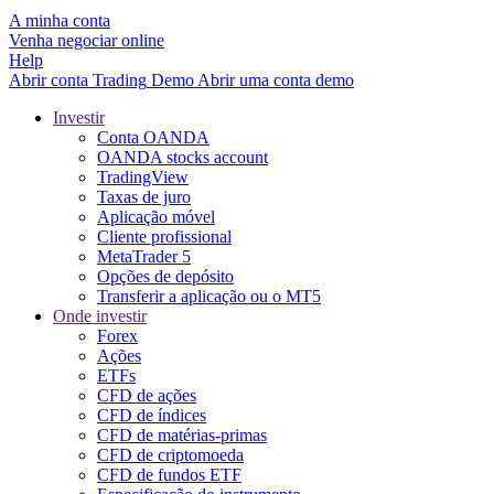
A minha conta
Venha negociar online
Help
Abrir conta
Trading
Demo
Abrir uma conta demo
Investir
Conta OANDA
OANDA stocks account
TradingView
Taxas de juro
Aplicação móvel
Cliente profissional
MetaTrader 5
Opções de depósito
Transferir a aplicação ou o MT5
Onde investir
Forex
Ações
ETFs
CFD de ações
CFD de índices
CFD de matérias-primas
CFD de criptomoeda
CFD de fundos ETF