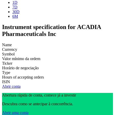
1D
7D
30D
6M
Instrument specification for ACADIA
Pharmaceuticals Inc
Name
Currency
Symbol
Valor mínimo da ordem
Ticker
Horário de negociação
Type
Hours of accepting orders
ISIN
Abrir conta
Abertura rápida de conta, comece já a investir
Descubra como se antecipar à concorrência.
Abrir uma conta