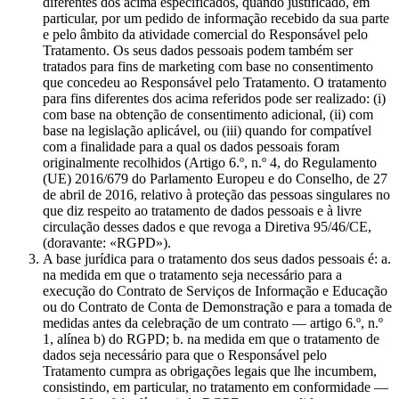
diferentes dos acima especificados, quando justificado, em
particular, por um pedido de informação recebido da sua parte
e pelo âmbito da atividade comercial do Responsável pelo
Tratamento. Os seus dados pessoais podem também ser
tratados para fins de marketing com base no consentimento
que concedeu ao Responsável pelo Tratamento. O tratamento
para fins diferentes dos acima referidos pode ser realizado: (i)
com base na obtenção de consentimento adicional, (ii) com
base na legislação aplicável, ou (iii) quando for compatível
com a finalidade para a qual os dados pessoais foram
originalmente recolhidos (Artigo 6.º, n.º 4, do Regulamento
(UE) 2016/679 do Parlamento Europeu e do Conselho, de 27
de abril de 2016, relativo à proteção das pessoas singulares no
que diz respeito ao tratamento de dados pessoais e à livre
circulação desses dados e que revoga a Diretiva 95/46/CE,
(doravante: «RGPD»).
A base jurídica para o tratamento dos seus dados pessoais é: a.
na medida em que o tratamento seja necessário para a
execução do Contrato de Serviços de Informação e Educação
ou do Contrato de Conta de Demonstração e para a tomada de
medidas antes da celebração de um contrato — artigo 6.º, n.º
1, alínea b) do RGPD; b. na medida em que o tratamento de
dados seja necessário para que o Responsável pelo
Tratamento cumpra as obrigações legais que lhe incumbem,
consistindo, em particular, no tratamento em conformidade —