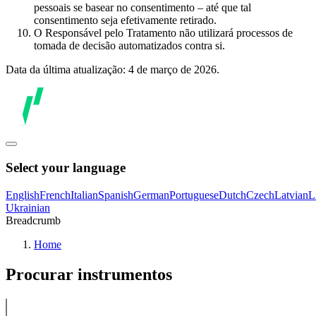
pessoais se basear no consentimento – até que tal
consentimento seja efetivamente retirado.
O Responsável pelo Tratamento não utilizará processos de
tomada de decisão automatizados contra si.
Data da última atualização: 4 de março de 2026.
Select your language
English
French
Italian
Spanish
German
Portuguese
Dutch
Czech
Latvian
L
Ukrainian
Breadcrumb
Home
Procurar instrumentos