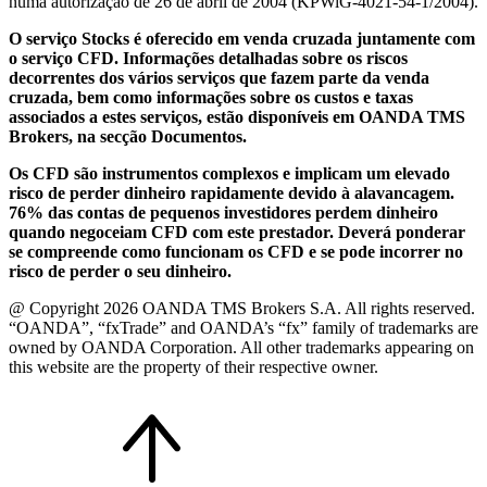
numa autorização de 26 de abril de 2004 (KPWiG-4021-54-1/2004).
O serviço Stocks é oferecido em venda cruzada juntamente com
o serviço CFD. Informações detalhadas sobre os riscos
decorrentes dos vários serviços que fazem parte da venda
cruzada, bem como informações sobre os custos e taxas
associados a estes serviços, estão disponíveis em OANDA TMS
Brokers, na secção Documentos.
Os CFD são instrumentos complexos e implicam um elevado
risco de perder dinheiro rapidamente devido à alavancagem.
76% das contas de pequenos investidores perdem dinheiro
quando negoceiam CFD com este prestador. Deverá ponderar
se compreende como funcionam os CFD e se pode incorrer no
risco de perder o seu dinheiro.
@ Copyright 2026 OANDA TMS Brokers S.A. All rights reserved.
“OANDA”, “fxTrade” and OANDA’s “fx” family of trademarks are
owned by OANDA Corporation. All other trademarks appearing on
this website are the property of their respective owner.