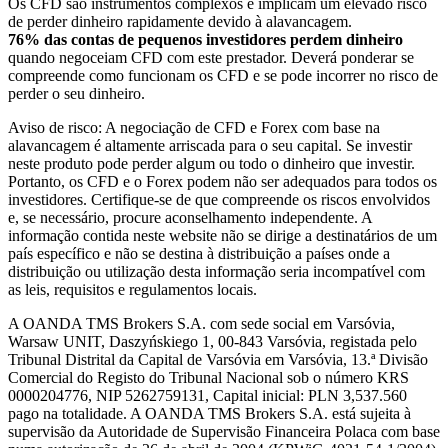
Os CFD são instrumentos complexos e implicam um elevado risco
de perder dinheiro rapidamente devido à alavancagem.
76% das contas de pequenos investidores perdem dinheiro
quando negoceiam CFD com este prestador. Deverá ponderar se
compreende como funcionam os CFD e se pode incorrer no risco de
perder o seu dinheiro.
Aviso de risco: A negociação de CFD e Forex com base na
alavancagem é altamente arriscada para o seu capital. Se investir
neste produto pode perder algum ou todo o dinheiro que investir.
Portanto, os CFD e o Forex podem não ser adequados para todos os
investidores. Certifique-se de que compreende os riscos envolvidos
e, se necessário, procure aconselhamento independente. A
informação contida neste website não se dirige a destinatários de um
país específico e não se destina à distribuição a países onde a
distribuição ou utilização desta informação seria incompatível com
as leis, requisitos e regulamentos locais.
A OANDA TMS Brokers S.A. com sede social em Varsóvia,
Warsaw UNIT, Daszyńskiego 1, 00-843 Varsóvia, registada pelo
Tribunal Distrital da Capital de Varsóvia em Varsóvia, 13.ª Divisão
Comercial do Registo do Tribunal Nacional sob o número KRS
0000204776, NIP 5262759131, Capital inicial: PLN 3,537.560
pago na totalidade. A OANDA TMS Brokers S.A. está sujeita à
supervisão da Autoridade de Supervisão Financeira Polaca com base