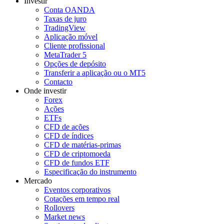
Investir
Conta OANDA
Taxas de juro
TradingView
Aplicação móvel
Cliente profissional
MetaTrader 5
Opções de depósito
Transferir a aplicação ou o MT5
Contacto
Onde investir
Forex
Ações
ETFs
CFD de ações
CFD de índices
CFD de matérias-primas
CFD de criptomoeda
CFD de fundos ETF
Especificação do instrumento
Mercado
Eventos corporativos
Cotações em tempo real
Rollovers
Market news