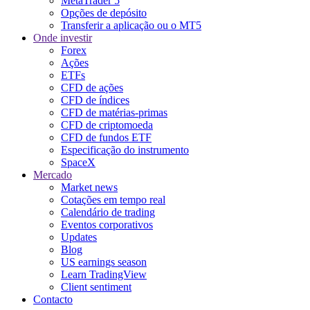
MetaTrader 5
Opções de depósito
Transferir a aplicação ou o MT5
Onde investir
Forex
Ações
ETFs
CFD de ações
CFD de índices
CFD de matérias-primas
CFD de criptomoeda
CFD de fundos ETF
Especificação do instrumento
SpaceX
Mercado
Market news
Cotações em tempo real
Calendário de trading
Eventos corporativos
Updates
Blog
US earnings season
Learn TradingView
Client sentiment
Contacto