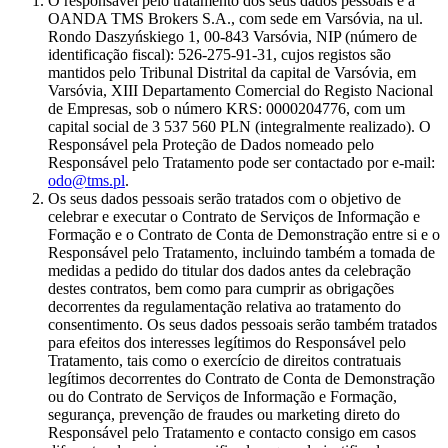
O responsável pelo tratamento dos seus dados pessoais é a
OANDA TMS Brokers S.A., com sede em Varsóvia, na ul.
Rondo Daszyńskiego 1, 00-843 Varsóvia, NIP (número de
identificação fiscal): 526-275-91-31, cujos registos são
mantidos pelo Tribunal Distrital da capital de Varsóvia, em
Varsóvia, XIII Departamento Comercial do Registo Nacional
de Empresas, sob o número KRS: 0000204776, com um
capital social de 3 537 560 PLN (integralmente realizado). O
Responsável pela Proteção de Dados nomeado pelo
Responsável pelo Tratamento pode ser contactado por e-mail:
odo@tms.pl
.
Os seus dados pessoais serão tratados com o objetivo de
celebrar e executar o Contrato de Serviços de Informação e
Formação e o Contrato de Conta de Demonstração entre si e o
Responsável pelo Tratamento, incluindo também a tomada de
medidas a pedido do titular dos dados antes da celebração
destes contratos, bem como para cumprir as obrigações
decorrentes da regulamentação relativa ao tratamento do
consentimento. Os seus dados pessoais serão também tratados
para efeitos dos interesses legítimos do Responsável pelo
Tratamento, tais como o exercício de direitos contratuais
legítimos decorrentes do Contrato de Conta de Demonstração
ou do Contrato de Serviços de Informação e Formação,
segurança, prevenção de fraudes ou marketing direto do
Responsável pelo Tratamento e contacto consigo em casos