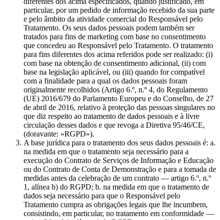
diferentes dos acima especificados, quando justificado, em
particular, por um pedido de informação recebido da sua parte
e pelo âmbito da atividade comercial do Responsável pelo
Tratamento. Os seus dados pessoais podem também ser
tratados para fins de marketing com base no consentimento
que concedeu ao Responsável pelo Tratamento. O tratamento
para fins diferentes dos acima referidos pode ser realizado: (i)
com base na obtenção de consentimento adicional, (ii) com
base na legislação aplicável, ou (iii) quando for compatível
com a finalidade para a qual os dados pessoais foram
originalmente recolhidos (Artigo 6.º, n.º 4, do Regulamento
(UE) 2016/679 do Parlamento Europeu e do Conselho, de 27
de abril de 2016, relativo à proteção das pessoas singulares no
que diz respeito ao tratamento de dados pessoais e à livre
circulação desses dados e que revoga a Diretiva 95/46/CE,
(doravante: «RGPD»).
A base jurídica para o tratamento dos seus dados pessoais é: a.
na medida em que o tratamento seja necessário para a
execução do Contrato de Serviços de Informação e Educação
ou do Contrato de Conta de Demonstração e para a tomada de
medidas antes da celebração de um contrato — artigo 6.º, n.º
1, alínea b) do RGPD; b. na medida em que o tratamento de
dados seja necessário para que o Responsável pelo
Tratamento cumpra as obrigações legais que lhe incumbem,
consistindo, em particular, no tratamento em conformidade —