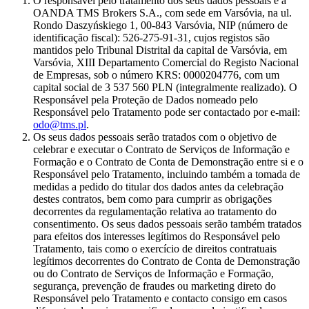
O responsável pelo tratamento dos seus dados pessoais é a
OANDA TMS Brokers S.A., com sede em Varsóvia, na ul.
Rondo Daszyńskiego 1, 00-843 Varsóvia, NIP (número de
identificação fiscal): 526-275-91-31, cujos registos são
mantidos pelo Tribunal Distrital da capital de Varsóvia, em
Varsóvia, XIII Departamento Comercial do Registo Nacional
de Empresas, sob o número KRS: 0000204776, com um
capital social de 3 537 560 PLN (integralmente realizado). O
Responsável pela Proteção de Dados nomeado pelo
Responsável pelo Tratamento pode ser contactado por e-mail:
odo@tms.pl
.
Os seus dados pessoais serão tratados com o objetivo de
celebrar e executar o Contrato de Serviços de Informação e
Formação e o Contrato de Conta de Demonstração entre si e o
Responsável pelo Tratamento, incluindo também a tomada de
medidas a pedido do titular dos dados antes da celebração
destes contratos, bem como para cumprir as obrigações
decorrentes da regulamentação relativa ao tratamento do
consentimento. Os seus dados pessoais serão também tratados
para efeitos dos interesses legítimos do Responsável pelo
Tratamento, tais como o exercício de direitos contratuais
legítimos decorrentes do Contrato de Conta de Demonstração
ou do Contrato de Serviços de Informação e Formação,
segurança, prevenção de fraudes ou marketing direto do
Responsável pelo Tratamento e contacto consigo em casos