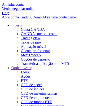
A minha conta
Venha negociar online
Help
Abrir conta
Trading
Demo
Abrir uma conta demo
Investir
Conta OANDA
OANDA stocks account
TradingView
Taxas de juro
Aplicação móvel
Cliente profissional
MetaTrader 5
Opções de depósito
Transferir a aplicação ou o MT5
Onde investir
Forex
Ações
ETFs
CFD de ações
CFD de índices
CFD de matérias-primas
CFD de criptomoeda
CFD de fundos ETF