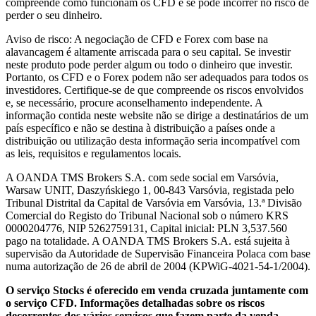
compreende como funcionam os CFD e se pode incorrer no risco de
perder o seu dinheiro.
Aviso de risco: A negociação de CFD e Forex com base na
alavancagem é altamente arriscada para o seu capital. Se investir
neste produto pode perder algum ou todo o dinheiro que investir.
Portanto, os CFD e o Forex podem não ser adequados para todos os
investidores. Certifique-se de que compreende os riscos envolvidos
e, se necessário, procure aconselhamento independente. A
informação contida neste website não se dirige a destinatários de um
país específico e não se destina à distribuição a países onde a
distribuição ou utilização desta informação seria incompatível com
as leis, requisitos e regulamentos locais.
A OANDA TMS Brokers S.A. com sede social em Varsóvia,
Warsaw UNIT, Daszyńskiego 1, 00-843 Varsóvia, registada pelo
Tribunal Distrital da Capital de Varsóvia em Varsóvia, 13.ª Divisão
Comercial do Registo do Tribunal Nacional sob o número KRS
0000204776, NIP 5262759131, Capital inicial: PLN 3,537.560
pago na totalidade. A OANDA TMS Brokers S.A. está sujeita à
supervisão da Autoridade de Supervisão Financeira Polaca com base
numa autorização de 26 de abril de 2004 (KPWiG-4021-54-1/2004).
O serviço Stocks é oferecido em venda cruzada juntamente com
o serviço CFD. Informações detalhadas sobre os riscos
decorrentes dos vários serviços que fazem parte da venda