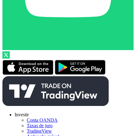
Investir
Conta OANDA
Taxas de juro
TradingView