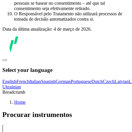
pessoais se basear no consentimento – até que tal
consentimento seja efetivamente retirado.
O Responsável pelo Tratamento não utilizará processos de
tomada de decisão automatizados contra si.
Data da última atualização: 4 de março de 2026.
Select your language
English
French
Italian
Spanish
German
Portuguese
Dutch
Czech
Latvian
L
Ukrainian
Breadcrumb
Home
Procurar instrumentos