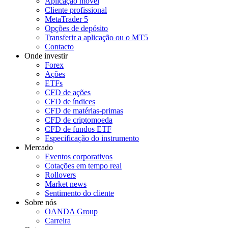
Aplicação móvel
Cliente profissional
MetaTrader 5
Opções de depósito
Transferir a aplicação ou o MT5
Contacto
Onde investir
Forex
Ações
ETFs
CFD de ações
CFD de índices
CFD de matérias-primas
CFD de criptomoeda
CFD de fundos ETF
Especificação do instrumento
Mercado
Eventos corporativos
Cotações em tempo real
Rollovers
Market news
Sentimento do cliente
Sobre nós
OANDA Group
Carreira