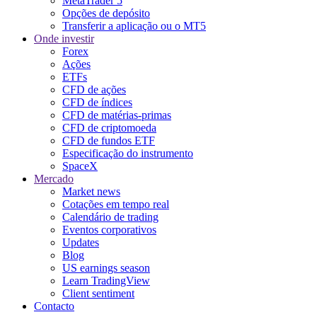
MetaTrader 5
Opções de depósito
Transferir a aplicação ou o MT5
Onde investir
Forex
Ações
ETFs
CFD de ações
CFD de índices
CFD de matérias-primas
CFD de criptomoeda
CFD de fundos ETF
Especificação do instrumento
SpaceX
Mercado
Market news
Cotações em tempo real
Calendário de trading
Eventos corporativos
Updates
Blog
US earnings season
Learn TradingView
Client sentiment
Contacto