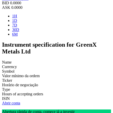
BID
0.0000
ASK
0.0000
1H
1D
7D
30D
6M
Instrument specification for GreenX
Metals Ltd
Name
Currency
Symbol
Valor mínimo da ordem
Ticker
Horário de negociação
Type
Hours of accepting orders
ISIN
Abrir conta
Abertura rápida de conta, comece já a investir