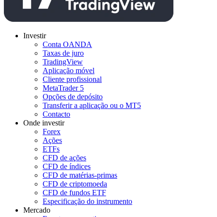
Investir
Conta OANDA
Taxas de juro
TradingView
Aplicação móvel
Cliente profissional
MetaTrader 5
Opções de depósito
Transferir a aplicação ou o MT5
Contacto
Onde investir
Forex
Ações
ETFs
CFD de ações
CFD de índices
CFD de matérias-primas
CFD de criptomoeda
CFD de fundos ETF
Especificação do instrumento
Mercado