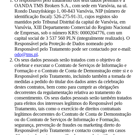
O responsável pelo tratamento dos seus dados pessoais é a
OANDA TMS Brokers S.A., com sede em Varsóvia, na ul.
Rondo Daszyńskiego 1, 00-843 Varsóvia, NIP (número de
identificação fiscal): 526-275-91-31, cujos registos são
mantidos pelo Tribunal Distrital da capital de Varsóvia, em
Varsóvia, XIII Departamento Comercial do Registo Nacional
de Empresas, sob o número KRS: 0000204776, com um
capital social de 3 537 560 PLN (integralmente realizado). O
Responsável pela Proteção de Dados nomeado pelo
Responsável pelo Tratamento pode ser contactado por e-mail:
odo@tms.pl
.
Os seus dados pessoais serão tratados com o objetivo de
celebrar e executar o Contrato de Serviços de Informação e
Formação e o Contrato de Conta de Demonstração entre si e o
Responsável pelo Tratamento, incluindo também a tomada de
medidas a pedido do titular dos dados antes da celebração
destes contratos, bem como para cumprir as obrigações
decorrentes da regulamentação relativa ao tratamento do
consentimento. Os seus dados pessoais serão também tratados
para efeitos dos interesses legítimos do Responsável pelo
Tratamento, tais como o exercício de direitos contratuais
legítimos decorrentes do Contrato de Conta de Demonstração
ou do Contrato de Serviços de Informação e Formação,
segurança, prevenção de fraudes ou marketing direto do
Responsável pelo Tratamento e contacto consigo em casos