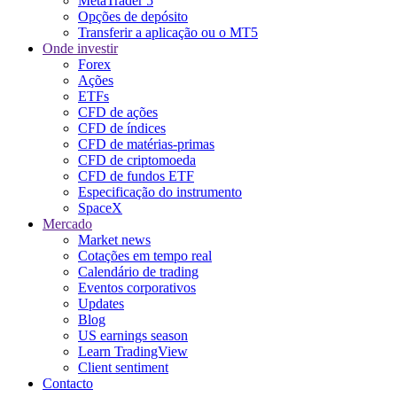
MetaTrader 5
Opções de depósito
Transferir a aplicação ou o MT5
Onde investir
Forex
Ações
ETFs
CFD de ações
CFD de índices
CFD de matérias-primas
CFD de criptomoeda
CFD de fundos ETF
Especificação do instrumento
SpaceX
Mercado
Market news
Cotações em tempo real
Calendário de trading
Eventos corporativos
Updates
Blog
US earnings season
Learn TradingView
Client sentiment
Contacto