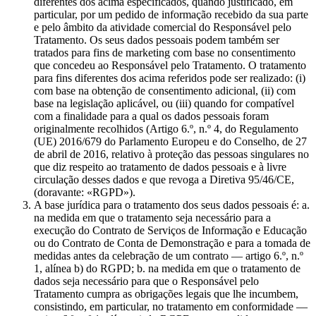
diferentes dos acima especificados, quando justificado, em
particular, por um pedido de informação recebido da sua parte
e pelo âmbito da atividade comercial do Responsável pelo
Tratamento. Os seus dados pessoais podem também ser
tratados para fins de marketing com base no consentimento
que concedeu ao Responsável pelo Tratamento. O tratamento
para fins diferentes dos acima referidos pode ser realizado: (i)
com base na obtenção de consentimento adicional, (ii) com
base na legislação aplicável, ou (iii) quando for compatível
com a finalidade para a qual os dados pessoais foram
originalmente recolhidos (Artigo 6.º, n.º 4, do Regulamento
(UE) 2016/679 do Parlamento Europeu e do Conselho, de 27
de abril de 2016, relativo à proteção das pessoas singulares no
que diz respeito ao tratamento de dados pessoais e à livre
circulação desses dados e que revoga a Diretiva 95/46/CE,
(doravante: «RGPD»).
A base jurídica para o tratamento dos seus dados pessoais é: a.
na medida em que o tratamento seja necessário para a
execução do Contrato de Serviços de Informação e Educação
ou do Contrato de Conta de Demonstração e para a tomada de
medidas antes da celebração de um contrato — artigo 6.º, n.º
1, alínea b) do RGPD; b. na medida em que o tratamento de
dados seja necessário para que o Responsável pelo
Tratamento cumpra as obrigações legais que lhe incumbem,
consistindo, em particular, no tratamento em conformidade —