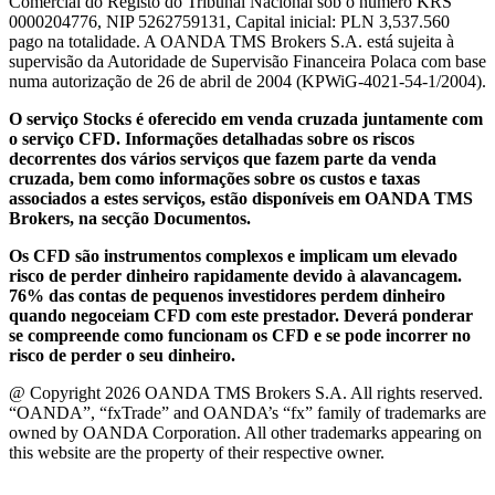
Comercial do Registo do Tribunal Nacional sob o número KRS
0000204776, NIP 5262759131, Capital inicial: PLN 3,537.560
pago na totalidade. A OANDA TMS Brokers S.A. está sujeita à
supervisão da Autoridade de Supervisão Financeira Polaca com base
numa autorização de 26 de abril de 2004 (KPWiG-4021-54-1/2004).
O serviço Stocks é oferecido em venda cruzada juntamente com
o serviço CFD. Informações detalhadas sobre os riscos
decorrentes dos vários serviços que fazem parte da venda
cruzada, bem como informações sobre os custos e taxas
associados a estes serviços, estão disponíveis em OANDA TMS
Brokers, na secção Documentos.
Os CFD são instrumentos complexos e implicam um elevado
risco de perder dinheiro rapidamente devido à alavancagem.
76% das contas de pequenos investidores perdem dinheiro
quando negoceiam CFD com este prestador. Deverá ponderar
se compreende como funcionam os CFD e se pode incorrer no
risco de perder o seu dinheiro.
@ Copyright 2026 OANDA TMS Brokers S.A. All rights reserved.
“OANDA”, “fxTrade” and OANDA’s “fx” family of trademarks are
owned by OANDA Corporation. All other trademarks appearing on
this website are the property of their respective owner.