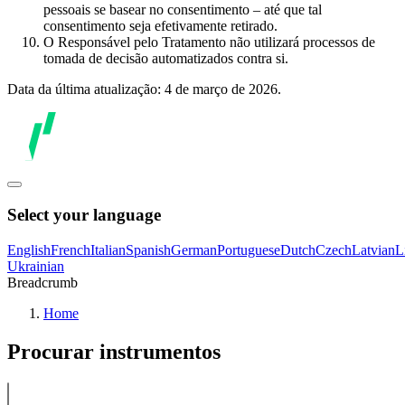
pessoais se basear no consentimento – até que tal
consentimento seja efetivamente retirado.
O Responsável pelo Tratamento não utilizará processos de
tomada de decisão automatizados contra si.
Data da última atualização: 4 de março de 2026.
Select your language
English
French
Italian
Spanish
German
Portuguese
Dutch
Czech
Latvian
L
Ukrainian
Breadcrumb
Home
Procurar instrumentos