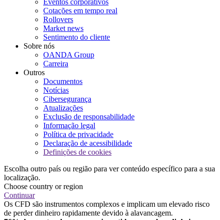
Eventos corporativos
Cotações em tempo real
Rollovers
Market news
Sentimento do cliente
Sobre nós
OANDA Group
Carreira
Outros
Documentos
Notícias
Cibersegurança
Atualizações
Exclusão de responsabilidade
Informação legal
Política de privacidade
Declaração de acessibilidade
Definições de cookies
Escolha outro país ou região para ver conteúdo específico para a sua
localização.
Choose country or region
Continuar
Os CFD são instrumentos complexos e implicam um elevado risco
de perder dinheiro rapidamente devido à alavancagem.