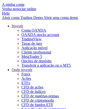
A minha conta
Venha negociar online
Help
Abrir conta
Trading
Demo
Abrir uma conta demo
Investir
Conta OANDA
OANDA stocks account
TradingView
Taxas de juro
Aplicação móvel
Cliente profissional
MetaTrader 5
Opções de depósito
Transferir a aplicação ou o MT5
Onde investir
Forex
Ações
ETFs
CFD de ações
CFD de índices
CFD de matérias-primas
CFD de criptomoeda
CFD de fundos ETF