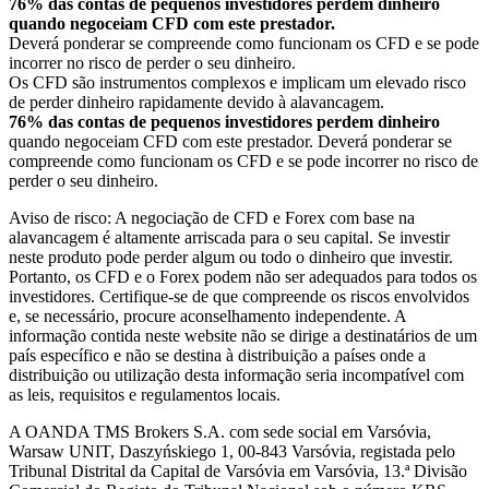
76% das contas de pequenos investidores perdem dinheiro
quando negoceiam CFD com este prestador.
Deverá ponderar se compreende como funcionam os CFD e se pode
incorrer no risco de perder o seu dinheiro.
Os CFD são instrumentos complexos e implicam um elevado risco
de perder dinheiro rapidamente devido à alavancagem.
76% das contas de pequenos investidores perdem dinheiro
quando negoceiam CFD com este prestador. Deverá ponderar se
compreende como funcionam os CFD e se pode incorrer no risco de
perder o seu dinheiro.
Aviso de risco: A negociação de CFD e Forex com base na
alavancagem é altamente arriscada para o seu capital. Se investir
neste produto pode perder algum ou todo o dinheiro que investir.
Portanto, os CFD e o Forex podem não ser adequados para todos os
investidores. Certifique-se de que compreende os riscos envolvidos
e, se necessário, procure aconselhamento independente. A
informação contida neste website não se dirige a destinatários de um
país específico e não se destina à distribuição a países onde a
distribuição ou utilização desta informação seria incompatível com
as leis, requisitos e regulamentos locais.
A OANDA TMS Brokers S.A. com sede social em Varsóvia,
Warsaw UNIT, Daszyńskiego 1, 00-843 Varsóvia, registada pelo
Tribunal Distrital da Capital de Varsóvia em Varsóvia, 13.ª Divisão