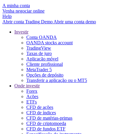
A minha conta
Venha negociar online
Help
Abrir conta
Trading
Demo
Abrir uma conta demo
Investir
Conta OANDA
OANDA stocks account
TradingView
Taxas de juro
Aplicação móvel
Cliente profissional
MetaTrader 5
Opções de depósito
Transferir a aplicação ou o MT5
Onde investir
Forex
Ações
ETFs
CFD de ações
CFD de índices
CFD de matérias-primas
CFD de criptomoeda
CFD de fundos ETF