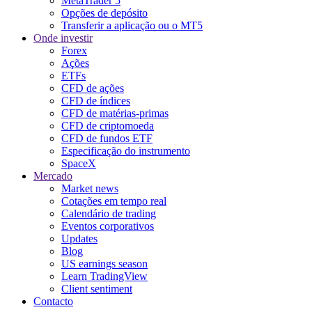
MetaTrader 5
Opções de depósito
Transferir a aplicação ou o MT5
Onde investir
Forex
Ações
ETFs
CFD de ações
CFD de índices
CFD de matérias-primas
CFD de criptomoeda
CFD de fundos ETF
Especificação do instrumento
SpaceX
Mercado
Market news
Cotações em tempo real
Calendário de trading
Eventos corporativos
Updates
Blog
US earnings season
Learn TradingView
Client sentiment
Contacto