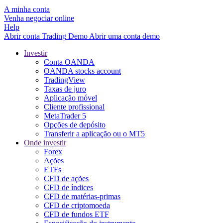
A minha conta
Venha negociar online
Help
Abrir conta
Trading
Demo
Abrir uma conta demo
Investir
Conta OANDA
OANDA stocks account
TradingView
Taxas de juro
Aplicação móvel
Cliente profissional
MetaTrader 5
Opções de depósito
Transferir a aplicação ou o MT5
Onde investir
Forex
Ações
ETFs
CFD de ações
CFD de índices
CFD de matérias-primas
CFD de criptomoeda
CFD de fundos ETF