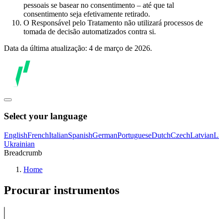
pessoais se basear no consentimento – até que tal
consentimento seja efetivamente retirado.
O Responsável pelo Tratamento não utilizará processos de
tomada de decisão automatizados contra si.
Data da última atualização: 4 de março de 2026.
Select your language
English
French
Italian
Spanish
German
Portuguese
Dutch
Czech
Latvian
L
Ukrainian
Breadcrumb
Home
Procurar instrumentos