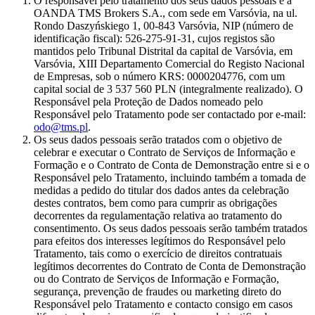
O responsável pelo tratamento dos seus dados pessoais é a
OANDA TMS Brokers S.A., com sede em Varsóvia, na ul.
Rondo Daszyńskiego 1, 00-843 Varsóvia, NIP (número de
identificação fiscal): 526-275-91-31, cujos registos são
mantidos pelo Tribunal Distrital da capital de Varsóvia, em
Varsóvia, XIII Departamento Comercial do Registo Nacional
de Empresas, sob o número KRS: 0000204776, com um
capital social de 3 537 560 PLN (integralmente realizado). O
Responsável pela Proteção de Dados nomeado pelo
Responsável pelo Tratamento pode ser contactado por e-mail:
odo@tms.pl
.
Os seus dados pessoais serão tratados com o objetivo de
celebrar e executar o Contrato de Serviços de Informação e
Formação e o Contrato de Conta de Demonstração entre si e o
Responsável pelo Tratamento, incluindo também a tomada de
medidas a pedido do titular dos dados antes da celebração
destes contratos, bem como para cumprir as obrigações
decorrentes da regulamentação relativa ao tratamento do
consentimento. Os seus dados pessoais serão também tratados
para efeitos dos interesses legítimos do Responsável pelo
Tratamento, tais como o exercício de direitos contratuais
legítimos decorrentes do Contrato de Conta de Demonstração
ou do Contrato de Serviços de Informação e Formação,
segurança, prevenção de fraudes ou marketing direto do
Responsável pelo Tratamento e contacto consigo em casos