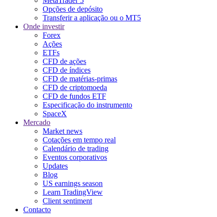
MetaTrader 5
Opções de depósito
Transferir a aplicação ou o MT5
Onde investir
Forex
Ações
ETFs
CFD de ações
CFD de índices
CFD de matérias-primas
CFD de criptomoeda
CFD de fundos ETF
Especificação do instrumento
SpaceX
Mercado
Market news
Cotações em tempo real
Calendário de trading
Eventos corporativos
Updates
Blog
US earnings season
Learn TradingView
Client sentiment
Contacto