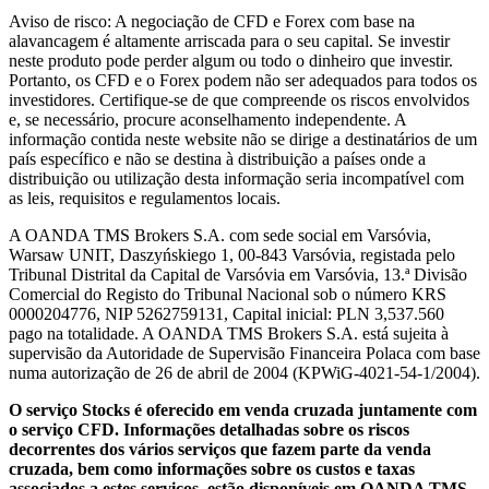
Aviso de risco: A negociação de CFD e Forex com base na
alavancagem é altamente arriscada para o seu capital. Se investir
neste produto pode perder algum ou todo o dinheiro que investir.
Portanto, os CFD e o Forex podem não ser adequados para todos os
investidores. Certifique-se de que compreende os riscos envolvidos
e, se necessário, procure aconselhamento independente. A
informação contida neste website não se dirige a destinatários de um
país específico e não se destina à distribuição a países onde a
distribuição ou utilização desta informação seria incompatível com
as leis, requisitos e regulamentos locais.
A OANDA TMS Brokers S.A. com sede social em Varsóvia,
Warsaw UNIT, Daszyńskiego 1, 00-843 Varsóvia, registada pelo
Tribunal Distrital da Capital de Varsóvia em Varsóvia, 13.ª Divisão
Comercial do Registo do Tribunal Nacional sob o número KRS
0000204776, NIP 5262759131, Capital inicial: PLN 3,537.560
pago na totalidade. A OANDA TMS Brokers S.A. está sujeita à
supervisão da Autoridade de Supervisão Financeira Polaca com base
numa autorização de 26 de abril de 2004 (KPWiG-4021-54-1/2004).
O serviço Stocks é oferecido em venda cruzada juntamente com
o serviço CFD. Informações detalhadas sobre os riscos
decorrentes dos vários serviços que fazem parte da venda
cruzada, bem como informações sobre os custos e taxas
associados a estes serviços, estão disponíveis em OANDA TMS