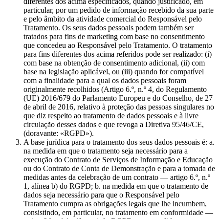
diferentes dos acima especificados, quando justificado, em
particular, por um pedido de informação recebido da sua parte
e pelo âmbito da atividade comercial do Responsável pelo
Tratamento. Os seus dados pessoais podem também ser
tratados para fins de marketing com base no consentimento
que concedeu ao Responsável pelo Tratamento. O tratamento
para fins diferentes dos acima referidos pode ser realizado: (i)
com base na obtenção de consentimento adicional, (ii) com
base na legislação aplicável, ou (iii) quando for compatível
com a finalidade para a qual os dados pessoais foram
originalmente recolhidos (Artigo 6.º, n.º 4, do Regulamento
(UE) 2016/679 do Parlamento Europeu e do Conselho, de 27
de abril de 2016, relativo à proteção das pessoas singulares no
que diz respeito ao tratamento de dados pessoais e à livre
circulação desses dados e que revoga a Diretiva 95/46/CE,
(doravante: «RGPD»).
A base jurídica para o tratamento dos seus dados pessoais é: a.
na medida em que o tratamento seja necessário para a
execução do Contrato de Serviços de Informação e Educação
ou do Contrato de Conta de Demonstração e para a tomada de
medidas antes da celebração de um contrato — artigo 6.º, n.º
1, alínea b) do RGPD; b. na medida em que o tratamento de
dados seja necessário para que o Responsável pelo
Tratamento cumpra as obrigações legais que lhe incumbem,
consistindo, em particular, no tratamento em conformidade —