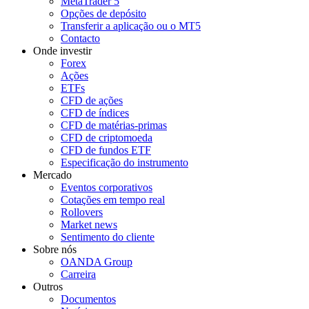
MetaTrader 5
Opções de depósito
Transferir a aplicação ou o MT5
Contacto
Onde investir
Forex
Ações
ETFs
CFD de ações
CFD de índices
CFD de matérias-primas
CFD de criptomoeda
CFD de fundos ETF
Especificação do instrumento
Mercado
Eventos corporativos
Cotações em tempo real
Rollovers
Market news
Sentimento do cliente
Sobre nós
OANDA Group
Carreira
Outros
Documentos