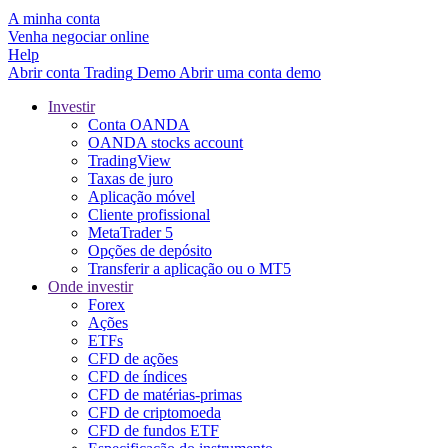
A minha conta
Venha negociar online
Help
Abrir conta
Trading
Demo
Abrir uma conta demo
Investir
Conta OANDA
OANDA stocks account
TradingView
Taxas de juro
Aplicação móvel
Cliente profissional
MetaTrader 5
Opções de depósito
Transferir a aplicação ou o MT5
Onde investir
Forex
Ações
ETFs
CFD de ações
CFD de índices
CFD de matérias-primas
CFD de criptomoeda
CFD de fundos ETF