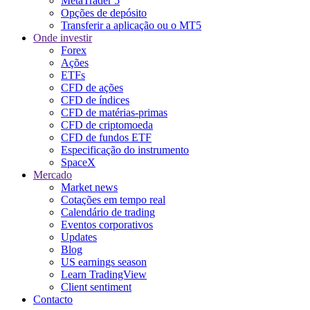
MetaTrader 5
Opções de depósito
Transferir a aplicação ou o MT5
Onde investir
Forex
Ações
ETFs
CFD de ações
CFD de índices
CFD de matérias-primas
CFD de criptomoeda
CFD de fundos ETF
Especificação do instrumento
SpaceX
Mercado
Market news
Cotações em tempo real
Calendário de trading
Eventos corporativos
Updates
Blog
US earnings season
Learn TradingView
Client sentiment
Contacto