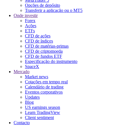
MetaTrader 5
Opções de depósito
Transferir a aplicação ou o MT5
Onde investir
Forex
Ações
ETFs
CFD de ações
CFD de índices
CFD de matérias-primas
CFD de criptomoeda
CFD de fundos ETF
Especificação do instrumento
SpaceX
Mercado
Market news
Cotações em tempo real
Calendário de trading
Eventos corporativos
Updates
Blog
US earnings season
Learn TradingView
Client sentiment
Contacto