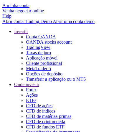
A minha conta
Venha negociar online
Help
Abrir conta
Trading
Demo
Abrir uma conta demo
Investir
Conta OANDA
OANDA stocks account
TradingView
Taxas de juro
Aplicação móvel
Cliente profissional
MetaTrader 5
Opções de depósito
Transferir a aplicação ou o MT5
Onde investir
Forex
Ações
ETFs
CFD de ações
CFD de índices
CFD de matérias-primas
CFD de criptomoeda
CFD de fundos ETF