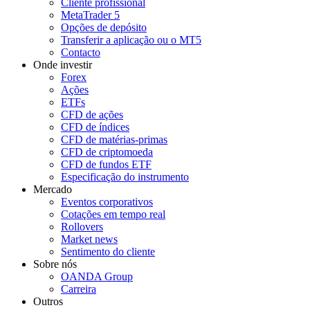
Cliente profissional
MetaTrader 5
Opções de depósito
Transferir a aplicação ou o MT5
Contacto
Onde investir
Forex
Ações
ETFs
CFD de ações
CFD de índices
CFD de matérias-primas
CFD de criptomoeda
CFD de fundos ETF
Especificação do instrumento
Mercado
Eventos corporativos
Cotações em tempo real
Rollovers
Market news
Sentimento do cliente
Sobre nós
OANDA Group
Carreira
Outros