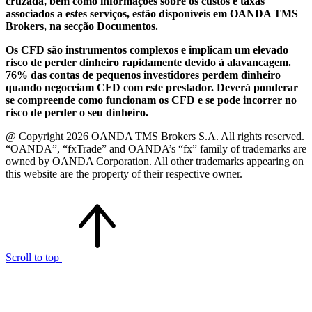
cruzada, bem como informações sobre os custos e taxas
associados a estes serviços, estão disponíveis em OANDA TMS
Brokers, na secção Documentos.
Os CFD são instrumentos complexos e implicam um elevado
risco de perder dinheiro rapidamente devido à alavancagem.
76% das contas de pequenos investidores perdem dinheiro
quando negoceiam CFD com este prestador. Deverá ponderar
se compreende como funcionam os CFD e se pode incorrer no
risco de perder o seu dinheiro.
@ Copyright 2026 OANDA TMS Brokers S.A. All rights reserved.
“OANDA”, “fxTrade” and OANDA’s “fx” family of trademarks are
owned by OANDA Corporation. All other trademarks appearing on
this website are the property of their respective owner.
Scroll to top