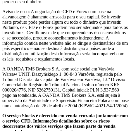
perder o seu dinheiro.
Aviso de risco: A negociação de CFD e Forex com base na
alavancagem é altamente arriscada para o seu capital. Se investir
neste produto pode perder algum ou todo o dinheiro que investir.
Portanto, os CFD e o Forex podem não ser adequados para todos os
investidores. Certifique-se de que compreende os riscos envolvidos
e, se necessário, procure aconselhamento independente. A
informação contida neste website não se dirige a destinatários de um
país específico e não se destina à distribuição a países onde a
distribuição ou utilização desta informação seria incompatível com
as leis, requisitos e regulamentos locais.
A OANDA TMS Brokers S.A. com sede social em Varsóvia,
Warsaw UNIT, Daszyńskiego 1, 00-843 Varsóvia, registada pelo
Tribunal Distrital da Capital de Varsóvia em Varsóvia, 13.ª Divisão
Comercial do Registo do Tribunal Nacional sob o número KRS
0000204776, NIP 5262759131, Capital inicial: PLN 3,537.560
pago na totalidade. A OANDA TMS Brokers S.A. está sujeita à
supervisão da Autoridade de Supervisão Financeira Polaca com base
numa autorização de 26 de abril de 2004 (KPWiG-4021-54-1/2004).
O serviço Stocks é oferecido em venda cruzada juntamente com
o serviço CFD. Informações detalhadas sobre os riscos
decorrentes dos vários serviços que fazem parte da venda