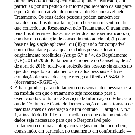
diferentes dos acima especificados, quando justificado, em
particular, por um pedido de informação recebido da sua parte
e pelo âmbito da atividade comercial do Responsável pelo
Tratamento. Os seus dados pessoais podem também ser
tratados para fins de marketing com base no consentimento
que concedeu ao Responsável pelo Tratamento. O tratamento
para fins diferentes dos acima referidos pode ser realizado: (i)
com base na obtenção de consentimento adicional, (ii) com
base na legislação aplicável, ou (iii) quando for compatível
com a finalidade para a qual os dados pessoais foram
originalmente recolhidos (Artigo 6.º, n.º 4, do Regulamento
(UE) 2016/679 do Parlamento Europeu e do Conselho, de 27
de abril de 2016, relativo à proteção das pessoas singulares no
que diz respeito ao tratamento de dados pessoais e à livre
circulação desses dados e que revoga a Diretiva 95/46/CE,
(doravante: «RGPD»).
A base jurídica para o tratamento dos seus dados pessoais é: a.
na medida em que o tratamento seja necessário para a
execução do Contrato de Serviços de Informação e Educação
ou do Contrato de Conta de Demonstração e para a tomada de
medidas antes da celebração de um contrato — artigo 6.º, n.º
1, alínea b) do RGPD; b. na medida em que o tratamento de
dados seja necessário para que o Responsável pelo
Tratamento cumpra as obrigações legais que lhe incumbem,
consistindo, em particular, no tratamento em conformidade —