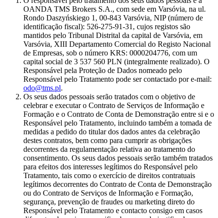
O responsável pelo tratamento dos seus dados pessoais é a
OANDA TMS Brokers S.A., com sede em Varsóvia, na ul.
Rondo Daszyńskiego 1, 00-843 Varsóvia, NIP (número de
identificação fiscal): 526-275-91-31, cujos registos são
mantidos pelo Tribunal Distrital da capital de Varsóvia, em
Varsóvia, XIII Departamento Comercial do Registo Nacional
de Empresas, sob o número KRS: 0000204776, com um
capital social de 3 537 560 PLN (integralmente realizado). O
Responsável pela Proteção de Dados nomeado pelo
Responsável pelo Tratamento pode ser contactado por e-mail:
odo@tms.pl
.
Os seus dados pessoais serão tratados com o objetivo de
celebrar e executar o Contrato de Serviços de Informação e
Formação e o Contrato de Conta de Demonstração entre si e o
Responsável pelo Tratamento, incluindo também a tomada de
medidas a pedido do titular dos dados antes da celebração
destes contratos, bem como para cumprir as obrigações
decorrentes da regulamentação relativa ao tratamento do
consentimento. Os seus dados pessoais serão também tratados
para efeitos dos interesses legítimos do Responsável pelo
Tratamento, tais como o exercício de direitos contratuais
legítimos decorrentes do Contrato de Conta de Demonstração
ou do Contrato de Serviços de Informação e Formação,
segurança, prevenção de fraudes ou marketing direto do
Responsável pelo Tratamento e contacto consigo em casos