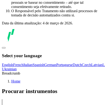
pessoais se basear no consentimento – até que tal
consentimento seja efetivamente retirado.
O Responsável pelo Tratamento não utilizará processos de
tomada de decisão automatizados contra si.
Data da última atualização: 4 de março de 2026.
Select your language
English
French
Italian
Spanish
German
Portuguese
Dutch
Czech
Latvian
L
Ukrainian
Breadcrumb
Home
Procurar instrumentos