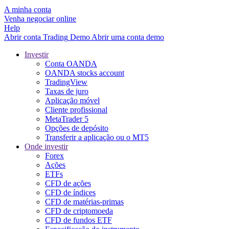
A minha conta
Venha negociar online
Help
Abrir conta
Trading
Demo
Abrir uma conta demo
Investir
Conta OANDA
OANDA stocks account
TradingView
Taxas de juro
Aplicação móvel
Cliente profissional
MetaTrader 5
Opções de depósito
Transferir a aplicação ou o MT5
Onde investir
Forex
Ações
ETFs
CFD de ações
CFD de índices
CFD de matérias-primas
CFD de criptomoeda
CFD de fundos ETF