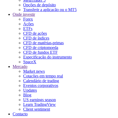
MetaTrader 5
Opções de depósito
Transferir a aplicação ou o MT5
Onde investir
Forex
Ações
ETFs
CFD de ações
CFD de índices
CFD de matérias-primas
CFD de criptomoeda
CFD de fundos ETF
Especificação do instrumento
SpaceX
Mercado
Market news
Cotações em tempo real
Calendário de trading
Eventos corporativos
Updates
Blog
US earnings season
Learn TradingView
Client sentiment
Contacto