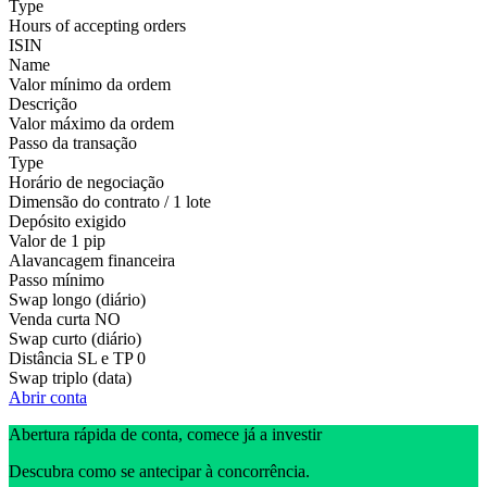
Type
Hours of accepting orders
ISIN
Name
Valor mínimo da ordem
Descrição
Valor máximo da ordem
Passo da transação
Type
Horário de negociação
Dimensão do contrato / 1 lote
Depósito exigido
Valor de 1 pip
Alavancagem financeira
Passo mínimo
Swap longo (diário)
Venda curta
NO
Swap curto (diário)
Distância SL e TP
0
Swap triplo (data)
Abrir conta
Abertura rápida de conta, comece já a investir
Descubra como se antecipar à concorrência.