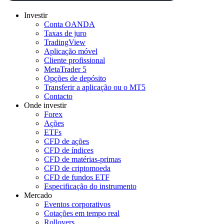
Investir
Conta OANDA
Taxas de juro
TradingView
Aplicação móvel
Cliente profissional
MetaTrader 5
Opções de depósito
Transferir a aplicação ou o MT5
Contacto
Onde investir
Forex
Ações
ETFs
CFD de ações
CFD de índices
CFD de matérias-primas
CFD de criptomoeda
CFD de fundos ETF
Especificação do instrumento
Mercado
Eventos corporativos
Cotações em tempo real
Rollovers