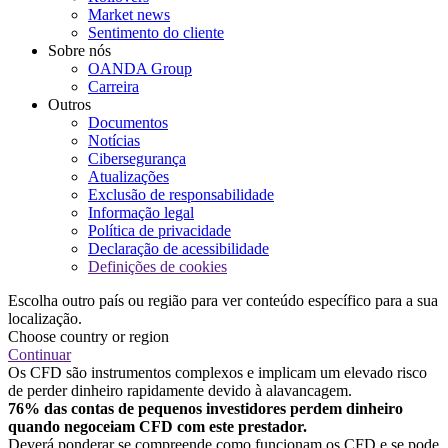
Market news
Sentimento do cliente
Sobre nós
OANDA Group
Carreira
Outros
Documentos
Notícias
Cibersegurança
Atualizações
Exclusão de responsabilidade
Informação legal
Política de privacidade
Declaração de acessibilidade
Definições de cookies
Escolha outro país ou região para ver conteúdo específico para a sua
localização.
Choose country or region
Continuar
Os CFD são instrumentos complexos e implicam um elevado risco
de perder dinheiro rapidamente devido à alavancagem.
76% das contas de pequenos investidores perdem dinheiro
quando negoceiam CFD com este prestador.
Deverá ponderar se compreende como funcionam os CFD e se pode