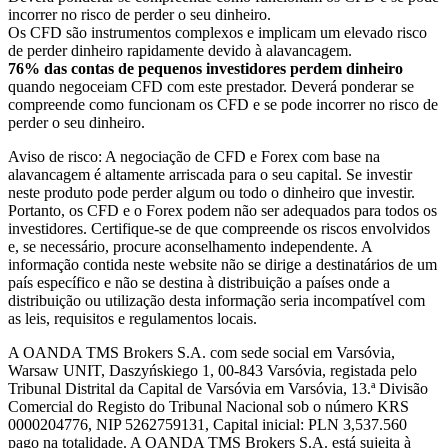
incorrer no risco de perder o seu dinheiro.
Os CFD são instrumentos complexos e implicam um elevado risco
de perder dinheiro rapidamente devido à alavancagem.
76% das contas de pequenos investidores perdem dinheiro
quando negoceiam CFD com este prestador. Deverá ponderar se
compreende como funcionam os CFD e se pode incorrer no risco de
perder o seu dinheiro.
Aviso de risco: A negociação de CFD e Forex com base na
alavancagem é altamente arriscada para o seu capital. Se investir
neste produto pode perder algum ou todo o dinheiro que investir.
Portanto, os CFD e o Forex podem não ser adequados para todos os
investidores. Certifique-se de que compreende os riscos envolvidos
e, se necessário, procure aconselhamento independente. A
informação contida neste website não se dirige a destinatários de um
país específico e não se destina à distribuição a países onde a
distribuição ou utilização desta informação seria incompatível com
as leis, requisitos e regulamentos locais.
A OANDA TMS Brokers S.A. com sede social em Varsóvia,
Warsaw UNIT, Daszyńskiego 1, 00-843 Varsóvia, registada pelo
Tribunal Distrital da Capital de Varsóvia em Varsóvia, 13.ª Divisão
Comercial do Registo do Tribunal Nacional sob o número KRS
0000204776, NIP 5262759131, Capital inicial: PLN 3,537.560
pago na totalidade. A OANDA TMS Brokers S.A. está sujeita à