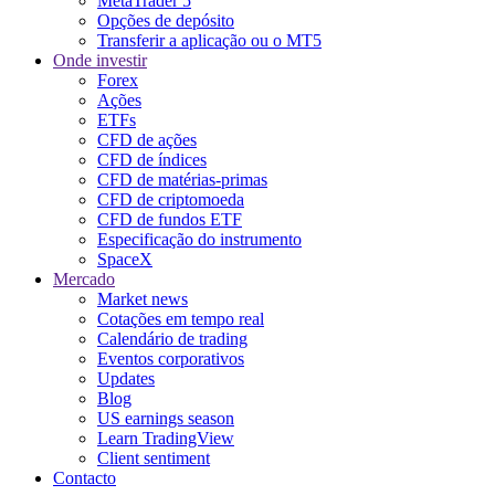
MetaTrader 5
Opções de depósito
Transferir a aplicação ou o MT5
Onde investir
Forex
Ações
ETFs
CFD de ações
CFD de índices
CFD de matérias-primas
CFD de criptomoeda
CFD de fundos ETF
Especificação do instrumento
SpaceX
Mercado
Market news
Cotações em tempo real
Calendário de trading
Eventos corporativos
Updates
Blog
US earnings season
Learn TradingView
Client sentiment
Contacto