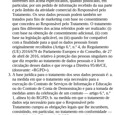
diferentes dos acima especificados, quando justificado, em
particular, por um pedido de informação recebido da sua parte
e pelo âmbito da atividade comercial do Responsável pelo
Tratamento. Os seus dados pessoais podem também ser
tratados para fins de marketing com base no consentimento
que concedeu ao Responsável pelo Tratamento. O tratamento
para fins diferentes dos acima referidos pode ser realizado: (i)
com base na obtenção de consentimento adicional, (ii) com
base na legislação aplicável, ou (iii) quando for compatível
com a finalidade para a qual os dados pessoais foram
originalmente recolhidos (Artigo 6.º, n.º 4, do Regulamento
(UE) 2016/679 do Parlamento Europeu e do Conselho, de 27
de abril de 2016, relativo à proteção das pessoas singulares no
que diz respeito ao tratamento de dados pessoais e à livre
circulação desses dados e que revoga a Diretiva 95/46/CE,
(doravante: «RGPD»).
A base jurídica para o tratamento dos seus dados pessoais é: a.
na medida em que o tratamento seja necessário para a
execução do Contrato de Serviços de Informação e Educação
ou do Contrato de Conta de Demonstração e para a tomada de
medidas antes da celebração de um contrato — artigo 6.º, n.º
1, alínea b) do RGPD; b. na medida em que o tratamento de
dados seja necessário para que o Responsável pelo
Tratamento cumpra as obrigações legais que lhe incumbem,
consistindo, em particular, no tratamento em conformidade —