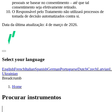
pessoais se basear no consentimento – até que tal
consentimento seja efetivamente retirado.
O Responsável pelo Tratamento não utilizará processos de
tomada de decisão automatizados contra si.
Data da última atualização: 4 de março de 2026.
Select your language
English
French
Italian
Spanish
German
Portuguese
Dutch
Czech
Latvian
L
Ukrainian
Breadcrumb
Home
Procurar instrumentos