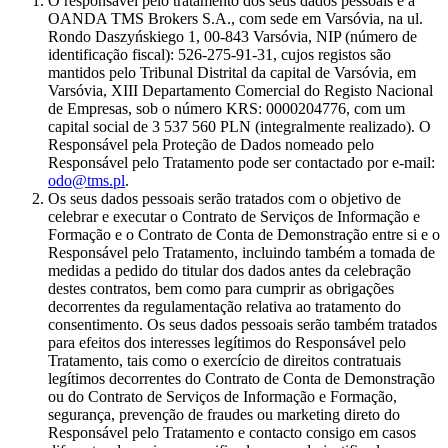
O responsável pelo tratamento dos seus dados pessoais é a
OANDA TMS Brokers S.A., com sede em Varsóvia, na ul.
Rondo Daszyńskiego 1, 00-843 Varsóvia, NIP (número de
identificação fiscal): 526-275-91-31, cujos registos são
mantidos pelo Tribunal Distrital da capital de Varsóvia, em
Varsóvia, XIII Departamento Comercial do Registo Nacional
de Empresas, sob o número KRS: 0000204776, com um
capital social de 3 537 560 PLN (integralmente realizado). O
Responsável pela Proteção de Dados nomeado pelo
Responsável pelo Tratamento pode ser contactado por e-mail:
odo@tms.pl
.
Os seus dados pessoais serão tratados com o objetivo de
celebrar e executar o Contrato de Serviços de Informação e
Formação e o Contrato de Conta de Demonstração entre si e o
Responsável pelo Tratamento, incluindo também a tomada de
medidas a pedido do titular dos dados antes da celebração
destes contratos, bem como para cumprir as obrigações
decorrentes da regulamentação relativa ao tratamento do
consentimento. Os seus dados pessoais serão também tratados
para efeitos dos interesses legítimos do Responsável pelo
Tratamento, tais como o exercício de direitos contratuais
legítimos decorrentes do Contrato de Conta de Demonstração
ou do Contrato de Serviços de Informação e Formação,
segurança, prevenção de fraudes ou marketing direto do
Responsável pelo Tratamento e contacto consigo em casos