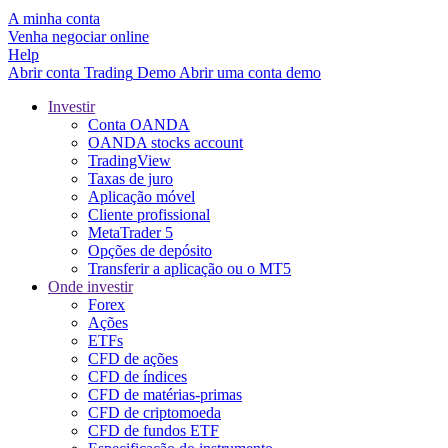
A minha conta
Venha negociar online
Help
Abrir conta
Trading
Demo
Abrir uma conta demo
Investir
Conta OANDA
OANDA stocks account
TradingView
Taxas de juro
Aplicação móvel
Cliente profissional
MetaTrader 5
Opções de depósito
Transferir a aplicação ou o MT5
Onde investir
Forex
Ações
ETFs
CFD de ações
CFD de índices
CFD de matérias-primas
CFD de criptomoeda
CFD de fundos ETF