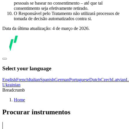
pessoais se basear no consentimento – até que tal
consentimento seja efetivamente retirado.
O Responsável pelo Tratamento não utilizará processos de
tomada de decisão automatizados contra si.
Data da última atualização: 4 de março de 2026.
Select your language
English
French
Italian
Spanish
German
Portuguese
Dutch
Czech
Latvian
L
Ukrainian
Breadcrumb
Home
Procurar instrumentos