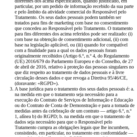
diferentes dos acima especificados, quando justificado, em
particular, por um pedido de informação recebido da sua parte
e pelo âmbito da atividade comercial do Responsável pelo
Tratamento. Os seus dados pessoais podem também ser
tratados para fins de marketing com base no consentimento
que concedeu ao Responsável pelo Tratamento. O tratamento
para fins diferentes dos acima referidos pode ser realizado: (i)
com base na obtenção de consentimento adicional, (ii) com
base na legislação aplicável, ou (iii) quando for compatível
com a finalidade para a qual os dados pessoais foram
originalmente recolhidos (Artigo 6.º, n.º 4, do Regulamento
(UE) 2016/679 do Parlamento Europeu e do Conselho, de 27
de abril de 2016, relativo à proteção das pessoas singulares no
que diz respeito ao tratamento de dados pessoais e à livre
circulação desses dados e que revoga a Diretiva 95/46/CE,
(doravante: «RGPD»).
A base jurídica para o tratamento dos seus dados pessoais é: a.
na medida em que o tratamento seja necessário para a
execução do Contrato de Serviços de Informação e Educação
ou do Contrato de Conta de Demonstração e para a tomada de
medidas antes da celebração de um contrato — artigo 6.º, n.º
1, alínea b) do RGPD; b. na medida em que o tratamento de
dados seja necessário para que o Responsável pelo
Tratamento cumpra as obrigações legais que lhe incumbem,
consistindo, em particular, no tratamento em conformidade —