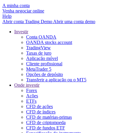
A minha conta
Venha negociar online
Help
Abrir conta
Trading
Demo
Abrir uma conta demo
Investir
Conta OANDA
OANDA stocks account
TradingView
Taxas de juro
Aplicação móvel
Cliente profissional
MetaTrader 5
Opções de depósito
Transferir a aplicação ou o MT5
Onde investir
Forex
Ações
ETFs
CFD de ações
CFD de índices
CFD de matérias-primas
CFD de criptomoeda
CFD de fundos ETF