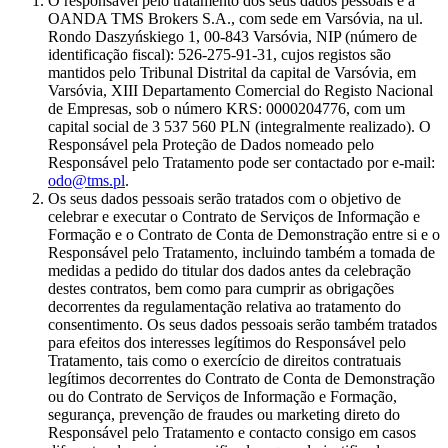
O responsável pelo tratamento dos seus dados pessoais é a
OANDA TMS Brokers S.A., com sede em Varsóvia, na ul.
Rondo Daszyńskiego 1, 00-843 Varsóvia, NIP (número de
identificação fiscal): 526-275-91-31, cujos registos são
mantidos pelo Tribunal Distrital da capital de Varsóvia, em
Varsóvia, XIII Departamento Comercial do Registo Nacional
de Empresas, sob o número KRS: 0000204776, com um
capital social de 3 537 560 PLN (integralmente realizado). O
Responsável pela Proteção de Dados nomeado pelo
Responsável pelo Tratamento pode ser contactado por e-mail:
odo@tms.pl
.
Os seus dados pessoais serão tratados com o objetivo de
celebrar e executar o Contrato de Serviços de Informação e
Formação e o Contrato de Conta de Demonstração entre si e o
Responsável pelo Tratamento, incluindo também a tomada de
medidas a pedido do titular dos dados antes da celebração
destes contratos, bem como para cumprir as obrigações
decorrentes da regulamentação relativa ao tratamento do
consentimento. Os seus dados pessoais serão também tratados
para efeitos dos interesses legítimos do Responsável pelo
Tratamento, tais como o exercício de direitos contratuais
legítimos decorrentes do Contrato de Conta de Demonstração
ou do Contrato de Serviços de Informação e Formação,
segurança, prevenção de fraudes ou marketing direto do
Responsável pelo Tratamento e contacto consigo em casos