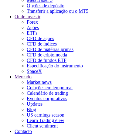
MetaTrader 5
Opções de depósito
Transferir a aplicação ou o MT5
Onde investir
Forex
Ações
ETFs
CFD de ações
CFD de índices
CFD de matérias-primas
CFD de criptomoeda
CFD de fundos ETF
Especificação do instrumento
SpaceX
Mercado
Market news
Cotações em tempo real
Calendário de trading
Eventos corporativos
Updates
Blog
US earnings season
Learn TradingView
Client sentiment
Contacto