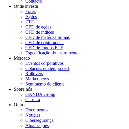
Contacto
Onde investir
Forex
Ações
ETFs
CFD de ações
CFD de índices
CFD de matérias-primas
CFD de criptomoeda
CFD de fundos ETF
Especificação do instrumento
Mercado
Eventos corporativos
Cotações em tempo real
Rollovers
Market news
Sentimento do cliente
Sobre nós
OANDA Group
Carreira
Outros
Documentos
Notícias
Cibersegurança
Atualizações