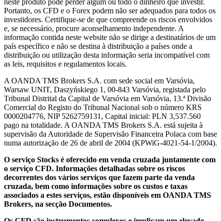
neste produto pode perder algum ou todo o dinheiro que investir.
Portanto, os CFD e o Forex podem não ser adequados para todos os
investidores. Certifique-se de que compreende os riscos envolvidos
e, se necessário, procure aconselhamento independente. A
informação contida neste website não se dirige a destinatários de um
país específico e não se destina à distribuição a países onde a
distribuição ou utilização desta informação seria incompatível com
as leis, requisitos e regulamentos locais.
A OANDA TMS Brokers S.A. com sede social em Varsóvia,
Warsaw UNIT, Daszyńskiego 1, 00-843 Varsóvia, registada pelo
Tribunal Distrital da Capital de Varsóvia em Varsóvia, 13.ª Divisão
Comercial do Registo do Tribunal Nacional sob o número KRS
0000204776, NIP 5262759131, Capital inicial: PLN 3,537.560
pago na totalidade. A OANDA TMS Brokers S.A. está sujeita à
supervisão da Autoridade de Supervisão Financeira Polaca com base
numa autorização de 26 de abril de 2004 (KPWiG-4021-54-1/2004).
O serviço Stocks é oferecido em venda cruzada juntamente com
o serviço CFD. Informações detalhadas sobre os riscos
decorrentes dos vários serviços que fazem parte da venda
cruzada, bem como informações sobre os custos e taxas
associados a estes serviços, estão disponíveis em OANDA TMS
Brokers, na secção Documentos.
Os CFD são instrumentos complexos e implicam um elevado