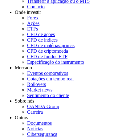
Transferir a aplicação ou o MT5
Contacto
Onde investir
Forex
Ações
ETFs
CFD de ações
CFD de índices
CFD de matérias-primas
CFD de criptomoeda
CFD de fundos ETF
Especificação do instrumento
Mercado
Eventos corporativos
Cotações em tempo real
Rollovers
Market news
Sentimento do cliente
Sobre nós
OANDA Group
Carreira
Outros
Documentos
Notícias
Cibersegurança