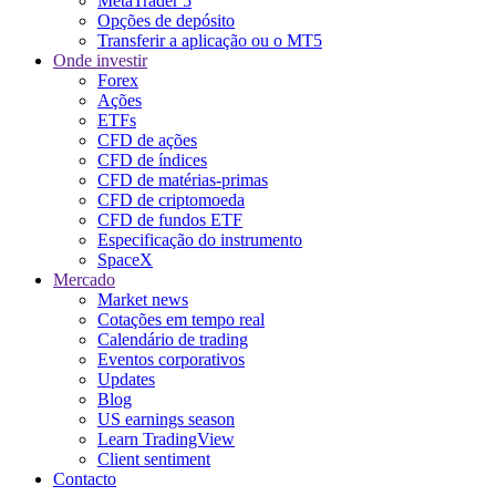
MetaTrader 5
Opções de depósito
Transferir a aplicação ou o MT5
Onde investir
Forex
Ações
ETFs
CFD de ações
CFD de índices
CFD de matérias-primas
CFD de criptomoeda
CFD de fundos ETF
Especificação do instrumento
SpaceX
Mercado
Market news
Cotações em tempo real
Calendário de trading
Eventos corporativos
Updates
Blog
US earnings season
Learn TradingView
Client sentiment
Contacto