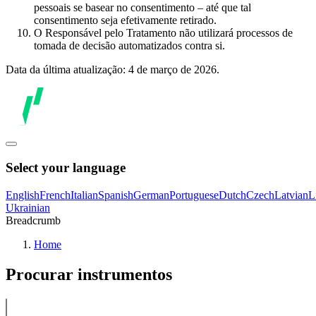
pessoais se basear no consentimento – até que tal
consentimento seja efetivamente retirado.
O Responsável pelo Tratamento não utilizará processos de
tomada de decisão automatizados contra si.
Data da última atualização: 4 de março de 2026.
Select your language
English
French
Italian
Spanish
German
Portuguese
Dutch
Czech
Latvian
L
Ukrainian
Breadcrumb
Home
Procurar instrumentos