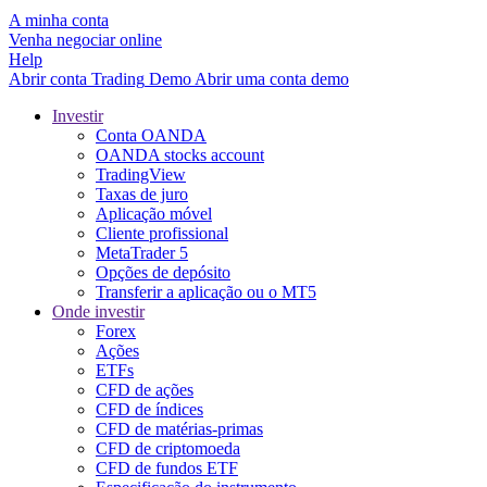
A minha conta
Venha negociar online
Help
Abrir conta
Trading
Demo
Abrir uma conta demo
Investir
Conta OANDA
OANDA stocks account
TradingView
Taxas de juro
Aplicação móvel
Cliente profissional
MetaTrader 5
Opções de depósito
Transferir a aplicação ou o MT5
Onde investir
Forex
Ações
ETFs
CFD de ações
CFD de índices
CFD de matérias-primas
CFD de criptomoeda
CFD de fundos ETF