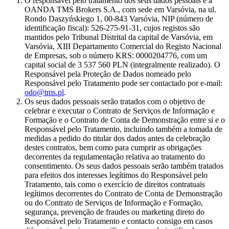
O responsável pelo tratamento dos seus dados pessoais é a
OANDA TMS Brokers S.A., com sede em Varsóvia, na ul.
Rondo Daszyńskiego 1, 00-843 Varsóvia, NIP (número de
identificação fiscal): 526-275-91-31, cujos registos são
mantidos pelo Tribunal Distrital da capital de Varsóvia, em
Varsóvia, XIII Departamento Comercial do Registo Nacional
de Empresas, sob o número KRS: 0000204776, com um
capital social de 3 537 560 PLN (integralmente realizado). O
Responsável pela Proteção de Dados nomeado pelo
Responsável pelo Tratamento pode ser contactado por e-mail:
odo@tms.pl
.
Os seus dados pessoais serão tratados com o objetivo de
celebrar e executar o Contrato de Serviços de Informação e
Formação e o Contrato de Conta de Demonstração entre si e o
Responsável pelo Tratamento, incluindo também a tomada de
medidas a pedido do titular dos dados antes da celebração
destes contratos, bem como para cumprir as obrigações
decorrentes da regulamentação relativa ao tratamento do
consentimento. Os seus dados pessoais serão também tratados
para efeitos dos interesses legítimos do Responsável pelo
Tratamento, tais como o exercício de direitos contratuais
legítimos decorrentes do Contrato de Conta de Demonstração
ou do Contrato de Serviços de Informação e Formação,
segurança, prevenção de fraudes ou marketing direto do
Responsável pelo Tratamento e contacto consigo em casos