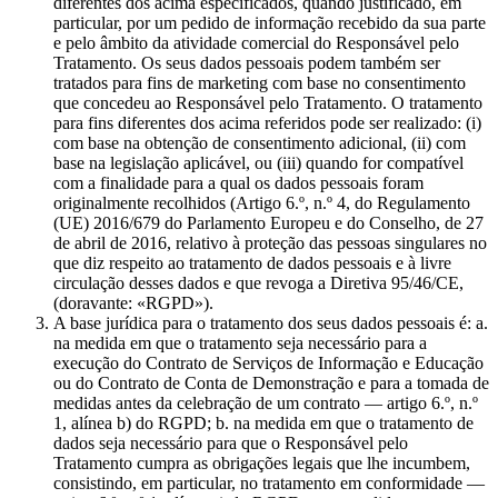
diferentes dos acima especificados, quando justificado, em
particular, por um pedido de informação recebido da sua parte
e pelo âmbito da atividade comercial do Responsável pelo
Tratamento. Os seus dados pessoais podem também ser
tratados para fins de marketing com base no consentimento
que concedeu ao Responsável pelo Tratamento. O tratamento
para fins diferentes dos acima referidos pode ser realizado: (i)
com base na obtenção de consentimento adicional, (ii) com
base na legislação aplicável, ou (iii) quando for compatível
com a finalidade para a qual os dados pessoais foram
originalmente recolhidos (Artigo 6.º, n.º 4, do Regulamento
(UE) 2016/679 do Parlamento Europeu e do Conselho, de 27
de abril de 2016, relativo à proteção das pessoas singulares no
que diz respeito ao tratamento de dados pessoais e à livre
circulação desses dados e que revoga a Diretiva 95/46/CE,
(doravante: «RGPD»).
A base jurídica para o tratamento dos seus dados pessoais é: a.
na medida em que o tratamento seja necessário para a
execução do Contrato de Serviços de Informação e Educação
ou do Contrato de Conta de Demonstração e para a tomada de
medidas antes da celebração de um contrato — artigo 6.º, n.º
1, alínea b) do RGPD; b. na medida em que o tratamento de
dados seja necessário para que o Responsável pelo
Tratamento cumpra as obrigações legais que lhe incumbem,
consistindo, em particular, no tratamento em conformidade —