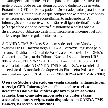
alavancagem é altamente arriscada para o seu capital. Se investir
neste produto pode perder algum ou todo o dinheiro que investir.
Portanto, os CFD e o Forex podem não ser adequados para todos os
investidores. Certifique-se de que compreende os riscos envolvidos
e, se necessário, procure aconselhamento independente. A
informação contida neste website não se dirige a destinatários de um
país específico e não se destina à distribuição a países onde a
distribuição ou utilização desta informação seria incompatível com
as leis, requisitos e regulamentos locais.
A OANDA TMS Brokers S.A. com sede social em Varsóvia,
Warsaw UNIT, Daszyńskiego 1, 00-843 Varsóvia, registada pelo
Tribunal Distrital da Capital de Varsóvia em Varsóvia, 13.ª Divisão
Comercial do Registo do Tribunal Nacional sob o número KRS
0000204776, NIP 5262759131, Capital inicial: PLN 3,537.560
pago na totalidade. A OANDA TMS Brokers S.A. está sujeita à
supervisão da Autoridade de Supervisão Financeira Polaca com base
numa autorização de 26 de abril de 2004 (KPWiG-4021-54-1/2004).
O serviço Stocks é oferecido em venda cruzada juntamente com
o serviço CFD. Informações detalhadas sobre os riscos
decorrentes dos vários serviços que fazem parte da venda
cruzada, bem como informações sobre os custos e taxas
associados a estes serviços, estão disponíveis em OANDA TMS
Brokers, na secção Documentos.