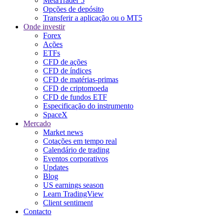
MetaTrader 5
Opções de depósito
Transferir a aplicação ou o MT5
Onde investir
Forex
Ações
ETFs
CFD de ações
CFD de índices
CFD de matérias-primas
CFD de criptomoeda
CFD de fundos ETF
Especificação do instrumento
SpaceX
Mercado
Market news
Cotações em tempo real
Calendário de trading
Eventos corporativos
Updates
Blog
US earnings season
Learn TradingView
Client sentiment
Contacto