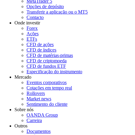
MetaTrader 5
Opções de depósito
Transferir a aplicação ou o MT5
Contacto
Onde investir
Forex
Ações
ETFs
CFD de ações
CFD de índices
CFD de matérias-primas
CFD de criptomoeda
CFD de fundos ETF
Especificação do instrumento
Mercado
Eventos corporativos
Cotações em tempo real
Rollovers
Market news
Sentimento do cliente
Sobre nós
OANDA Group
Carreira
Outros
Documentos