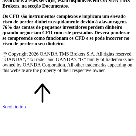
associados a estes serviços, estão disponíveis em OANDA TMS
Brokers, na secção Documentos.
Os CFD são instrumentos complexos e implicam um elevado
risco de perder dinheiro rapidamente devido à alavancagem.
76% das contas de pequenos investidores perdem dinheiro
quando negoceiam CFD com este prestador. Deverá ponderar
se compreende como funcionam os CFD e se pode incorrer no
risco de perder o seu dinheiro.
@ Copyright 2026 OANDA TMS Brokers S.A. All rights reserved.
“OANDA”, “fxTrade” and OANDA’s “fx” family of trademarks are
owned by OANDA Corporation. All other trademarks appearing on
this website are the property of their respective owner.
Scroll to top