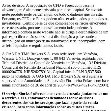
Aviso de risco: A negociação de CFD e Forex com base na
alavancagem é altamente arriscada para o seu capital. Se investir
neste produto pode perder algum ou todo o dinheiro que investir.
Portanto, os CFD e o Forex podem não ser adequados para todos os
investidores. Certifique-se de que compreende os riscos envolvidos
e, se necessário, procure aconselhamento independente. A
informação contida neste website não se dirige a destinatários de um
país específico e não se destina à distribuição a países onde a
distribuição ou utilização desta informação seria incompatível com
as leis, requisitos e regulamentos locais.
A OANDA TMS Brokers S.A. com sede social em Varsóvia,
Warsaw UNIT, Daszyńskiego 1, 00-843 Varsóvia, registada pelo
Tribunal Distrital da Capital de Varsóvia em Varsóvia, 13.ª Divisão
Comercial do Registo do Tribunal Nacional sob o número KRS
0000204776, NIP 5262759131, Capital inicial: PLN 3,537.560
pago na totalidade. A OANDA TMS Brokers S.A. está sujeita à
supervisão da Autoridade de Supervisão Financeira Polaca com base
numa autorização de 26 de abril de 2004 (KPWiG-4021-54-1/2004).
O serviço Stocks é oferecido em venda cruzada juntamente com
o serviço CFD. Informações detalhadas sobre os riscos
decorrentes dos vários serviços que fazem parte da venda
cruzada, bem como informações sobre os custos e taxas