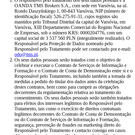
O responsável pelo tratamento dos seus dados pessoais é a
OANDA TMS Brokers S.A., com sede em Varsóvia, na ul.
Rondo Daszyńskiego 1, 00-843 Varsóvia, NIP (número de
identificação fiscal): 526-275-91-31, cujos registos são
mantidos pelo Tribunal Distrital da capital de Varsóvia, em
Varsóvia, XIII Departamento Comercial do Registo Nacional
de Empresas, sob o número KRS: 0000204776, com um
capital social de 3 537 560 PLN (integralmente realizado). O
Responsável pela Proteção de Dados nomeado pelo
Responsável pelo Tratamento pode ser contactado por e-mail:
odo@tms.pl
.
Os seus dados pessoais serão tratados com o objetivo de
celebrar e executar o Contrato de Serviços de Informação e
Formação e o Contrato de Conta de Demonstração entre si e o
Responsável pelo Tratamento, incluindo também a tomada de
medidas a pedido do titular dos dados antes da celebração
destes contratos, bem como para cumprir as obrigações
decorrentes da regulamentação relativa ao tratamento do
consentimento. Os seus dados pessoais serão também tratados
para efeitos dos interesses legítimos do Responsável pelo
Tratamento, tais como o exercício de direitos contratuais
legítimos decorrentes do Contrato de Conta de Demonstração
ou do Contrato de Serviços de Informação e Formação,
segurança, prevenção de fraudes ou marketing direto do
Responsável pelo Tratamento e contacto consigo em casos