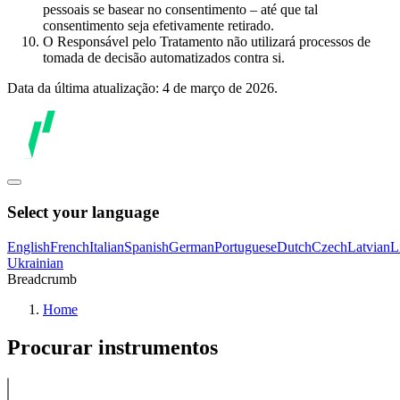
pessoais se basear no consentimento – até que tal
consentimento seja efetivamente retirado.
O Responsável pelo Tratamento não utilizará processos de
tomada de decisão automatizados contra si.
Data da última atualização: 4 de março de 2026.
Select your language
English
French
Italian
Spanish
German
Portuguese
Dutch
Czech
Latvian
L
Ukrainian
Breadcrumb
Home
Procurar instrumentos