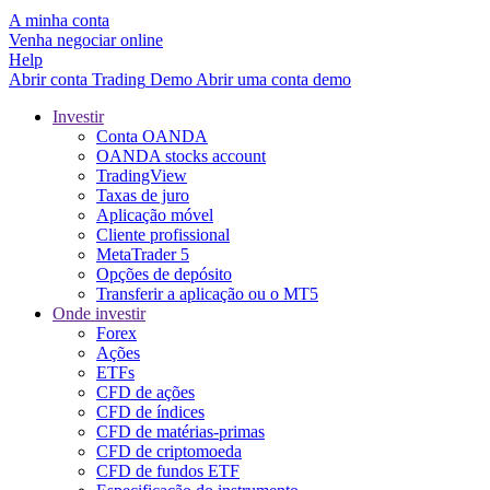
A minha conta
Venha negociar online
Help
Abrir conta
Trading
Demo
Abrir uma conta demo
Investir
Conta OANDA
OANDA stocks account
TradingView
Taxas de juro
Aplicação móvel
Cliente profissional
MetaTrader 5
Opções de depósito
Transferir a aplicação ou o MT5
Onde investir
Forex
Ações
ETFs
CFD de ações
CFD de índices
CFD de matérias-primas
CFD de criptomoeda
CFD de fundos ETF