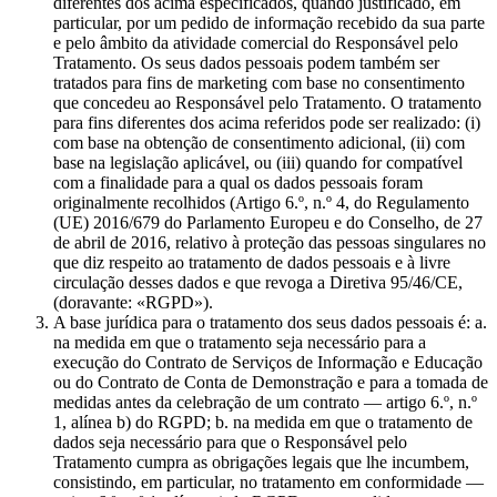
diferentes dos acima especificados, quando justificado, em
particular, por um pedido de informação recebido da sua parte
e pelo âmbito da atividade comercial do Responsável pelo
Tratamento. Os seus dados pessoais podem também ser
tratados para fins de marketing com base no consentimento
que concedeu ao Responsável pelo Tratamento. O tratamento
para fins diferentes dos acima referidos pode ser realizado: (i)
com base na obtenção de consentimento adicional, (ii) com
base na legislação aplicável, ou (iii) quando for compatível
com a finalidade para a qual os dados pessoais foram
originalmente recolhidos (Artigo 6.º, n.º 4, do Regulamento
(UE) 2016/679 do Parlamento Europeu e do Conselho, de 27
de abril de 2016, relativo à proteção das pessoas singulares no
que diz respeito ao tratamento de dados pessoais e à livre
circulação desses dados e que revoga a Diretiva 95/46/CE,
(doravante: «RGPD»).
A base jurídica para o tratamento dos seus dados pessoais é: a.
na medida em que o tratamento seja necessário para a
execução do Contrato de Serviços de Informação e Educação
ou do Contrato de Conta de Demonstração e para a tomada de
medidas antes da celebração de um contrato — artigo 6.º, n.º
1, alínea b) do RGPD; b. na medida em que o tratamento de
dados seja necessário para que o Responsável pelo
Tratamento cumpra as obrigações legais que lhe incumbem,
consistindo, em particular, no tratamento em conformidade —