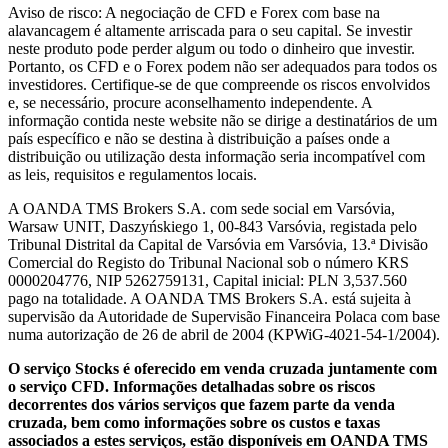
Aviso de risco: A negociação de CFD e Forex com base na
alavancagem é altamente arriscada para o seu capital. Se investir
neste produto pode perder algum ou todo o dinheiro que investir.
Portanto, os CFD e o Forex podem não ser adequados para todos os
investidores. Certifique-se de que compreende os riscos envolvidos
e, se necessário, procure aconselhamento independente. A
informação contida neste website não se dirige a destinatários de um
país específico e não se destina à distribuição a países onde a
distribuição ou utilização desta informação seria incompatível com
as leis, requisitos e regulamentos locais.
A OANDA TMS Brokers S.A. com sede social em Varsóvia,
Warsaw UNIT, Daszyńskiego 1, 00-843 Varsóvia, registada pelo
Tribunal Distrital da Capital de Varsóvia em Varsóvia, 13.ª Divisão
Comercial do Registo do Tribunal Nacional sob o número KRS
0000204776, NIP 5262759131, Capital inicial: PLN 3,537.560
pago na totalidade. A OANDA TMS Brokers S.A. está sujeita à
supervisão da Autoridade de Supervisão Financeira Polaca com base
numa autorização de 26 de abril de 2004 (KPWiG-4021-54-1/2004).
O serviço Stocks é oferecido em venda cruzada juntamente com
o serviço CFD. Informações detalhadas sobre os riscos
decorrentes dos vários serviços que fazem parte da venda
cruzada, bem como informações sobre os custos e taxas
associados a estes serviços, estão disponíveis em OANDA TMS