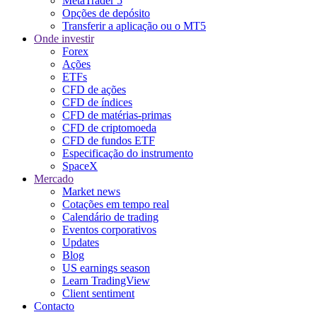
MetaTrader 5
Opções de depósito
Transferir a aplicação ou o MT5
Onde investir
Forex
Ações
ETFs
CFD de ações
CFD de índices
CFD de matérias-primas
CFD de criptomoeda
CFD de fundos ETF
Especificação do instrumento
SpaceX
Mercado
Market news
Cotações em tempo real
Calendário de trading
Eventos corporativos
Updates
Blog
US earnings season
Learn TradingView
Client sentiment
Contacto