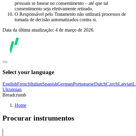
pessoais se basear no consentimento – até que tal
consentimento seja efetivamente retirado.
O Responsável pelo Tratamento não utilizará processos de
tomada de decisão automatizados contra si.
Data da última atualização: 4 de março de 2026.
Select your language
English
French
Italian
Spanish
German
Portuguese
Dutch
Czech
Latvian
L
Ukrainian
Breadcrumb
Home
Procurar instrumentos