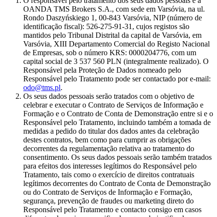
O responsável pelo tratamento dos seus dados pessoais é a
OANDA TMS Brokers S.A., com sede em Varsóvia, na ul.
Rondo Daszyńskiego 1, 00-843 Varsóvia, NIP (número de
identificação fiscal): 526-275-91-31, cujos registos são
mantidos pelo Tribunal Distrital da capital de Varsóvia, em
Varsóvia, XIII Departamento Comercial do Registo Nacional
de Empresas, sob o número KRS: 0000204776, com um
capital social de 3 537 560 PLN (integralmente realizado). O
Responsável pela Proteção de Dados nomeado pelo
Responsável pelo Tratamento pode ser contactado por e-mail:
odo@tms.pl
.
Os seus dados pessoais serão tratados com o objetivo de
celebrar e executar o Contrato de Serviços de Informação e
Formação e o Contrato de Conta de Demonstração entre si e o
Responsável pelo Tratamento, incluindo também a tomada de
medidas a pedido do titular dos dados antes da celebração
destes contratos, bem como para cumprir as obrigações
decorrentes da regulamentação relativa ao tratamento do
consentimento. Os seus dados pessoais serão também tratados
para efeitos dos interesses legítimos do Responsável pelo
Tratamento, tais como o exercício de direitos contratuais
legítimos decorrentes do Contrato de Conta de Demonstração
ou do Contrato de Serviços de Informação e Formação,
segurança, prevenção de fraudes ou marketing direto do
Responsável pelo Tratamento e contacto consigo em casos