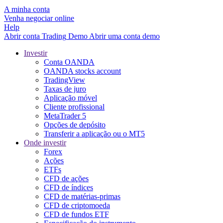
A minha conta
Venha negociar online
Help
Abrir conta
Trading
Demo
Abrir uma conta demo
Investir
Conta OANDA
OANDA stocks account
TradingView
Taxas de juro
Aplicação móvel
Cliente profissional
MetaTrader 5
Opções de depósito
Transferir a aplicação ou o MT5
Onde investir
Forex
Ações
ETFs
CFD de ações
CFD de índices
CFD de matérias-primas
CFD de criptomoeda
CFD de fundos ETF