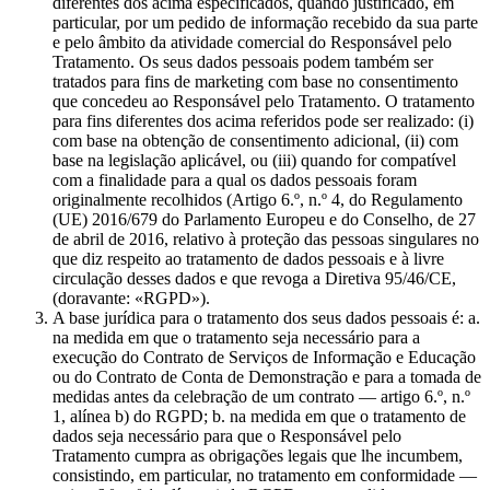
diferentes dos acima especificados, quando justificado, em
particular, por um pedido de informação recebido da sua parte
e pelo âmbito da atividade comercial do Responsável pelo
Tratamento. Os seus dados pessoais podem também ser
tratados para fins de marketing com base no consentimento
que concedeu ao Responsável pelo Tratamento. O tratamento
para fins diferentes dos acima referidos pode ser realizado: (i)
com base na obtenção de consentimento adicional, (ii) com
base na legislação aplicável, ou (iii) quando for compatível
com a finalidade para a qual os dados pessoais foram
originalmente recolhidos (Artigo 6.º, n.º 4, do Regulamento
(UE) 2016/679 do Parlamento Europeu e do Conselho, de 27
de abril de 2016, relativo à proteção das pessoas singulares no
que diz respeito ao tratamento de dados pessoais e à livre
circulação desses dados e que revoga a Diretiva 95/46/CE,
(doravante: «RGPD»).
A base jurídica para o tratamento dos seus dados pessoais é: a.
na medida em que o tratamento seja necessário para a
execução do Contrato de Serviços de Informação e Educação
ou do Contrato de Conta de Demonstração e para a tomada de
medidas antes da celebração de um contrato — artigo 6.º, n.º
1, alínea b) do RGPD; b. na medida em que o tratamento de
dados seja necessário para que o Responsável pelo
Tratamento cumpra as obrigações legais que lhe incumbem,
consistindo, em particular, no tratamento em conformidade —