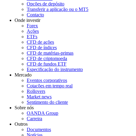
Opções de depósito
Transferir a aplicação ou o MT5
Contacto
Onde investir
Forex
Ações
ETFs
CFD de ações
CFD de índices
CFD de matérias-primas
CFD de criptomoeda
CFD de fundos ETF
Especificação do instrumento
Mercado
Eventos corporativos
Cotações em tempo real
Rollovers
Market news
Sentimento do cliente
Sobre nós
OANDA Group
Carreira
Outros
Documentos
Notícias