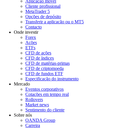
Aplicação móvel
Cliente profissional
MetaTrader 5
Opções de depósito
Transferir a aplicação ou o MT5
Contacto
Onde investir
Forex
Ações
ETFs
CFD de ações
CFD de índices
CFD de matérias-primas
CFD de criptomoeda
CFD de fundos ETF
Especificação do instrumento
Mercado
Eventos corporativos
Cotações em tempo real
Rollovers
Market news
Sentimento do cliente
Sobre nós
OANDA Group
Carreira