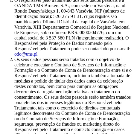
O responsável pelo tratamento dos seus dados pessoais é a
OANDA TMS Brokers S.A., com sede em Varsóvia, na ul.
Rondo Daszyńskiego 1, 00-843 Varsóvia, NIP (número de
identificação fiscal): 526-275-91-31, cujos registos são
mantidos pelo Tribunal Distrital da capital de Varsóvia, em
Varsóvia, XIII Departamento Comercial do Registo Nacional
de Empresas, sob o número KRS: 0000204776, com um
capital social de 3 537 560 PLN (integralmente realizado). O
Responsável pela Proteção de Dados nomeado pelo
Responsável pelo Tratamento pode ser contactado por e-mail:
odo@tms.pl
.
Os seus dados pessoais serão tratados com o objetivo de
celebrar e executar o Contrato de Serviços de Informação e
Formação e o Contrato de Conta de Demonstração entre si e o
Responsável pelo Tratamento, incluindo também a tomada de
medidas a pedido do titular dos dados antes da celebração
destes contratos, bem como para cumprir as obrigações
decorrentes da regulamentação relativa ao tratamento do
consentimento. Os seus dados pessoais serão também tratados
para efeitos dos interesses legítimos do Responsável pelo
Tratamento, tais como o exercício de direitos contratuais
legítimos decorrentes do Contrato de Conta de Demonstração
ou do Contrato de Serviços de Informação e Formação,
segurança, prevenção de fraudes ou marketing direto do
Responsável pelo Tratamento e contacto consigo em casos