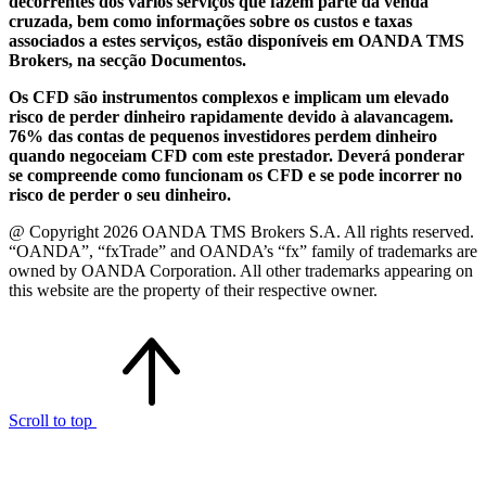
decorrentes dos vários serviços que fazem parte da venda
cruzada, bem como informações sobre os custos e taxas
associados a estes serviços, estão disponíveis em OANDA TMS
Brokers, na secção Documentos.
Os CFD são instrumentos complexos e implicam um elevado
risco de perder dinheiro rapidamente devido à alavancagem.
76% das contas de pequenos investidores perdem dinheiro
quando negoceiam CFD com este prestador. Deverá ponderar
se compreende como funcionam os CFD e se pode incorrer no
risco de perder o seu dinheiro.
@ Copyright 2026 OANDA TMS Brokers S.A. All rights reserved.
“OANDA”, “fxTrade” and OANDA’s “fx” family of trademarks are
owned by OANDA Corporation. All other trademarks appearing on
this website are the property of their respective owner.
Scroll to top