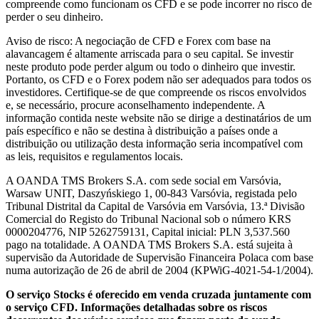
compreende como funcionam os CFD e se pode incorrer no risco de
perder o seu dinheiro.
Aviso de risco: A negociação de CFD e Forex com base na
alavancagem é altamente arriscada para o seu capital. Se investir
neste produto pode perder algum ou todo o dinheiro que investir.
Portanto, os CFD e o Forex podem não ser adequados para todos os
investidores. Certifique-se de que compreende os riscos envolvidos
e, se necessário, procure aconselhamento independente. A
informação contida neste website não se dirige a destinatários de um
país específico e não se destina à distribuição a países onde a
distribuição ou utilização desta informação seria incompatível com
as leis, requisitos e regulamentos locais.
A OANDA TMS Brokers S.A. com sede social em Varsóvia,
Warsaw UNIT, Daszyńskiego 1, 00-843 Varsóvia, registada pelo
Tribunal Distrital da Capital de Varsóvia em Varsóvia, 13.ª Divisão
Comercial do Registo do Tribunal Nacional sob o número KRS
0000204776, NIP 5262759131, Capital inicial: PLN 3,537.560
pago na totalidade. A OANDA TMS Brokers S.A. está sujeita à
supervisão da Autoridade de Supervisão Financeira Polaca com base
numa autorização de 26 de abril de 2004 (KPWiG-4021-54-1/2004).
O serviço Stocks é oferecido em venda cruzada juntamente com
o serviço CFD. Informações detalhadas sobre os riscos