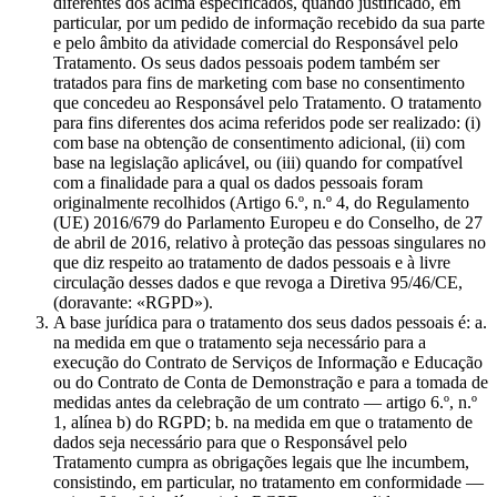
diferentes dos acima especificados, quando justificado, em
particular, por um pedido de informação recebido da sua parte
e pelo âmbito da atividade comercial do Responsável pelo
Tratamento. Os seus dados pessoais podem também ser
tratados para fins de marketing com base no consentimento
que concedeu ao Responsável pelo Tratamento. O tratamento
para fins diferentes dos acima referidos pode ser realizado: (i)
com base na obtenção de consentimento adicional, (ii) com
base na legislação aplicável, ou (iii) quando for compatível
com a finalidade para a qual os dados pessoais foram
originalmente recolhidos (Artigo 6.º, n.º 4, do Regulamento
(UE) 2016/679 do Parlamento Europeu e do Conselho, de 27
de abril de 2016, relativo à proteção das pessoas singulares no
que diz respeito ao tratamento de dados pessoais e à livre
circulação desses dados e que revoga a Diretiva 95/46/CE,
(doravante: «RGPD»).
A base jurídica para o tratamento dos seus dados pessoais é: a.
na medida em que o tratamento seja necessário para a
execução do Contrato de Serviços de Informação e Educação
ou do Contrato de Conta de Demonstração e para a tomada de
medidas antes da celebração de um contrato — artigo 6.º, n.º
1, alínea b) do RGPD; b. na medida em que o tratamento de
dados seja necessário para que o Responsável pelo
Tratamento cumpra as obrigações legais que lhe incumbem,
consistindo, em particular, no tratamento em conformidade —