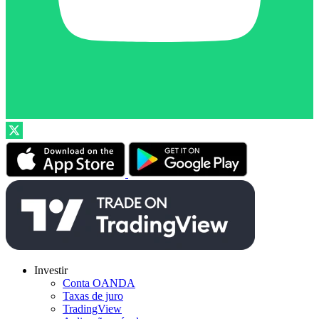
Investir
Conta OANDA
Taxas de juro
TradingView