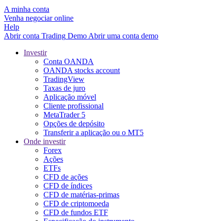
A minha conta
Venha negociar online
Help
Abrir conta
Trading
Demo
Abrir uma conta demo
Investir
Conta OANDA
OANDA stocks account
TradingView
Taxas de juro
Aplicação móvel
Cliente profissional
MetaTrader 5
Opções de depósito
Transferir a aplicação ou o MT5
Onde investir
Forex
Ações
ETFs
CFD de ações
CFD de índices
CFD de matérias-primas
CFD de criptomoeda
CFD de fundos ETF