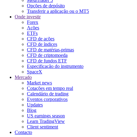
MetaTrader 5
Opções de depósito
Transferir a aplicação ou o MT5
Onde investir
Forex
Ações
ETFs
CFD de ações
CFD de índices
CFD de matérias-primas
CFD de criptomoeda
CFD de fundos ETF
Especificação do instrumento
SpaceX
Mercado
Market news
Cotações em tempo real
Calendário de trading
Eventos corporativos
Updates
Blog
US earnings season
Learn TradingView
Client sentiment
Contacto