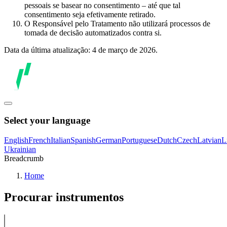
pessoais se basear no consentimento – até que tal
consentimento seja efetivamente retirado.
O Responsável pelo Tratamento não utilizará processos de
tomada de decisão automatizados contra si.
Data da última atualização: 4 de março de 2026.
Select your language
English
French
Italian
Spanish
German
Portuguese
Dutch
Czech
Latvian
L
Ukrainian
Breadcrumb
Home
Procurar instrumentos