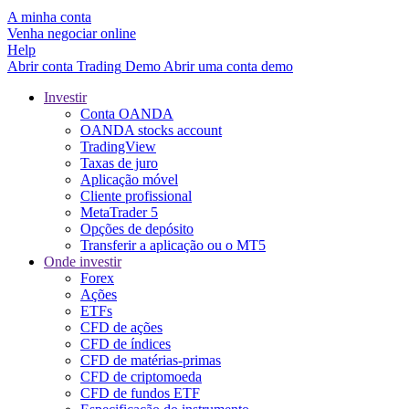
A minha conta
Venha negociar online
Help
Abrir conta
Trading
Demo
Abrir uma conta demo
Investir
Conta OANDA
OANDA stocks account
TradingView
Taxas de juro
Aplicação móvel
Cliente profissional
MetaTrader 5
Opções de depósito
Transferir a aplicação ou o MT5
Onde investir
Forex
Ações
ETFs
CFD de ações
CFD de índices
CFD de matérias-primas
CFD de criptomoeda
CFD de fundos ETF