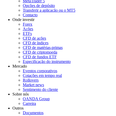
MetaTrader 5
Opções de depósito
Transferir a aplicação ou o MT5
Contacto
Onde investir
Forex
Ações
ETFs
CFD de ações
CFD de índices
CFD de matérias-primas
CFD de criptomoeda
CFD de fundos ETF
Especificação do instrumento
Mercado
Eventos corporativos
Cotações em tempo real
Rollovers
Market news
Sentimento do cliente
Sobre nós
OANDA Group
Carreira
Outros
Documentos