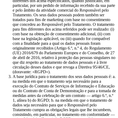
diferentes dos acima especificados, quando justificado, em
particular, por um pedido de informação recebido da sua parte
e pelo âmbito da atividade comercial do Responsável pelo
Tratamento. Os seus dados pessoais podem também ser
tratados para fins de marketing com base no consentimento
que concedeu ao Responsável pelo Tratamento. O tratamento
para fins diferentes dos acima referidos pode ser realizado: (i)
com base na obtenção de consentimento adicional, (ii) com
base na legislação aplicável, ou (iii) quando for compatível
com a finalidade para a qual os dados pessoais foram
originalmente recolhidos (Artigo 6.º, n.º 4, do Regulamento
(UE) 2016/679 do Parlamento Europeu e do Conselho, de 27
de abril de 2016, relativo à proteção das pessoas singulares no
que diz respeito ao tratamento de dados pessoais e à livre
circulação desses dados e que revoga a Diretiva 95/46/CE,
(doravante: «RGPD»).
A base jurídica para o tratamento dos seus dados pessoais é: a.
na medida em que o tratamento seja necessário para a
execução do Contrato de Serviços de Informação e Educação
ou do Contrato de Conta de Demonstração e para a tomada de
medidas antes da celebração de um contrato — artigo 6.º, n.º
1, alínea b) do RGPD; b. na medida em que o tratamento de
dados seja necessário para que o Responsável pelo
Tratamento cumpra as obrigações legais que lhe incumbem,
consistindo, em particular, no tratamento em conformidade —