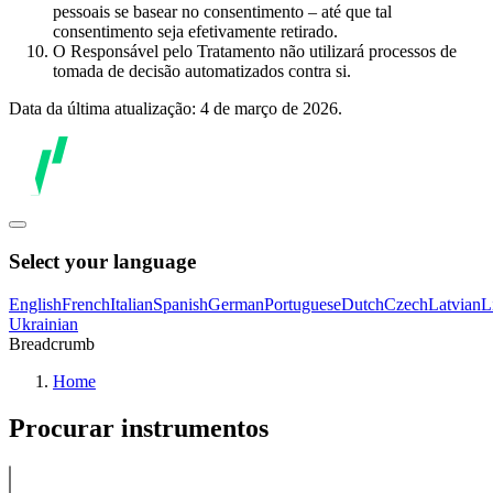
pessoais se basear no consentimento – até que tal
consentimento seja efetivamente retirado.
O Responsável pelo Tratamento não utilizará processos de
tomada de decisão automatizados contra si.
Data da última atualização: 4 de março de 2026.
Select your language
English
French
Italian
Spanish
German
Portuguese
Dutch
Czech
Latvian
L
Ukrainian
Breadcrumb
Home
Procurar instrumentos