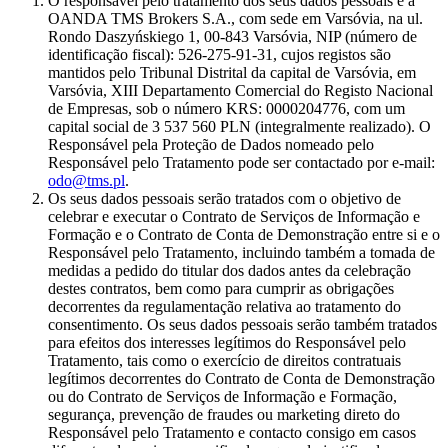
O responsável pelo tratamento dos seus dados pessoais é a
OANDA TMS Brokers S.A., com sede em Varsóvia, na ul.
Rondo Daszyńskiego 1, 00-843 Varsóvia, NIP (número de
identificação fiscal): 526-275-91-31, cujos registos são
mantidos pelo Tribunal Distrital da capital de Varsóvia, em
Varsóvia, XIII Departamento Comercial do Registo Nacional
de Empresas, sob o número KRS: 0000204776, com um
capital social de 3 537 560 PLN (integralmente realizado). O
Responsável pela Proteção de Dados nomeado pelo
Responsável pelo Tratamento pode ser contactado por e-mail:
odo@tms.pl
.
Os seus dados pessoais serão tratados com o objetivo de
celebrar e executar o Contrato de Serviços de Informação e
Formação e o Contrato de Conta de Demonstração entre si e o
Responsável pelo Tratamento, incluindo também a tomada de
medidas a pedido do titular dos dados antes da celebração
destes contratos, bem como para cumprir as obrigações
decorrentes da regulamentação relativa ao tratamento do
consentimento. Os seus dados pessoais serão também tratados
para efeitos dos interesses legítimos do Responsável pelo
Tratamento, tais como o exercício de direitos contratuais
legítimos decorrentes do Contrato de Conta de Demonstração
ou do Contrato de Serviços de Informação e Formação,
segurança, prevenção de fraudes ou marketing direto do
Responsável pelo Tratamento e contacto consigo em casos