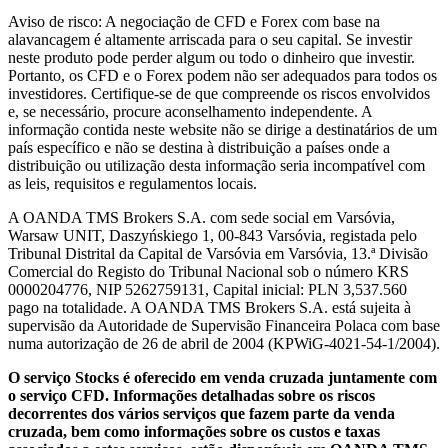
Aviso de risco: A negociação de CFD e Forex com base na
alavancagem é altamente arriscada para o seu capital. Se investir
neste produto pode perder algum ou todo o dinheiro que investir.
Portanto, os CFD e o Forex podem não ser adequados para todos os
investidores. Certifique-se de que compreende os riscos envolvidos
e, se necessário, procure aconselhamento independente. A
informação contida neste website não se dirige a destinatários de um
país específico e não se destina à distribuição a países onde a
distribuição ou utilização desta informação seria incompatível com
as leis, requisitos e regulamentos locais.
A OANDA TMS Brokers S.A. com sede social em Varsóvia,
Warsaw UNIT, Daszyńskiego 1, 00-843 Varsóvia, registada pelo
Tribunal Distrital da Capital de Varsóvia em Varsóvia, 13.ª Divisão
Comercial do Registo do Tribunal Nacional sob o número KRS
0000204776, NIP 5262759131, Capital inicial: PLN 3,537.560
pago na totalidade. A OANDA TMS Brokers S.A. está sujeita à
supervisão da Autoridade de Supervisão Financeira Polaca com base
numa autorização de 26 de abril de 2004 (KPWiG-4021-54-1/2004).
O serviço Stocks é oferecido em venda cruzada juntamente com
o serviço CFD. Informações detalhadas sobre os riscos
decorrentes dos vários serviços que fazem parte da venda
cruzada, bem como informações sobre os custos e taxas