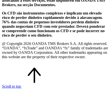
associados a estes serviços, estão disponíveis em OANDA TMS
Brokers, na secção Documentos.
Os CFD são instrumentos complexos e implicam um elevado
risco de perder dinheiro rapidamente devido à alavancagem.
76% das contas de pequenos investidores perdem dinheiro
quando negoceiam CFD com este prestador. Deverá ponderar
se compreende como funcionam os CFD e se pode incorrer no
risco de perder o seu dinheiro.
@ Copyright 2026 OANDA TMS Brokers S.A. All rights reserved.
“OANDA”, “fxTrade” and OANDA’s “fx” family of trademarks are
owned by OANDA Corporation. All other trademarks appearing on
this website are the property of their respective owner.
Scroll to top