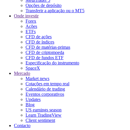
MetaTrader 5
Opções de depósito
Transferir a aplicação ou o MT5
Onde investir
Forex
Ações
ETFs
CFD de ações
CFD de índices
CFD de matérias-primas
CFD de criptomoeda
CFD de fundos ETF
Especificação do instrumento
SpaceX
Mercado
Market news
Cotações em tempo real
Calendário de trading
Eventos corporativos
Updates
Blog
US earnings season
Learn TradingView
Client sentiment
Contacto