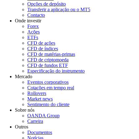
Opções de depósito
Transferir a aplicação ou o MT5
Contacto
Onde investir
Forex
Ações
ETFs
CFD de ações
CFD de índices
CFD de matérias-primas
CFD de criptomoeda
CFD de fundos ETF
Especificação do instrumento
Mercado
Eventos corporativos
Cotações em tempo real
Rollovers
Market news
Sentimento do cliente
Sobre nós
OANDA Group
Carreira
Outros
Documentos
Notícias