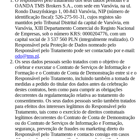
O responsável pelo tratamento dos seus dados pessoais é a
OANDA TMS Brokers S.A., com sede em Varsóvia, na ul.
Rondo Daszyńskiego 1, 00-843 Varsóvia, NIP (número de
identificação fiscal): 526-275-91-31, cujos registos são
mantidos pelo Tribunal Distrital da capital de Varsóvia, em
Varsóvia, XIII Departamento Comercial do Registo Nacional
de Empresas, sob o número KRS: 0000204776, com um
capital social de 3 537 560 PLN (integralmente realizado). O
Responsável pela Proteção de Dados nomeado pelo
Responsável pelo Tratamento pode ser contactado por e-mail:
odo@tms.pl
.
Os seus dados pessoais serão tratados com o objetivo de
celebrar e executar o Contrato de Serviços de Informação e
Formação e o Contrato de Conta de Demonstração entre si e o
Responsável pelo Tratamento, incluindo também a tomada de
medidas a pedido do titular dos dados antes da celebração
destes contratos, bem como para cumprir as obrigações
decorrentes da regulamentação relativa ao tratamento do
consentimento. Os seus dados pessoais serão também tratados
para efeitos dos interesses legítimos do Responsável pelo
Tratamento, tais como o exercício de direitos contratuais
legítimos decorrentes do Contrato de Conta de Demonstração
ou do Contrato de Serviços de Informação e Formação,
segurança, prevenção de fraudes ou marketing direto do
Responsável pelo Tratamento e contacto consigo em casos