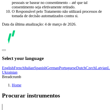
pessoais se basear no consentimento – até que tal
consentimento seja efetivamente retirado.
O Responsável pelo Tratamento não utilizará processos de
tomada de decisão automatizados contra si.
Data da última atualização: 4 de março de 2026.
Select your language
English
French
Italian
Spanish
German
Portuguese
Dutch
Czech
Latvian
L
Ukrainian
Breadcrumb
Home
Procurar instrumentos