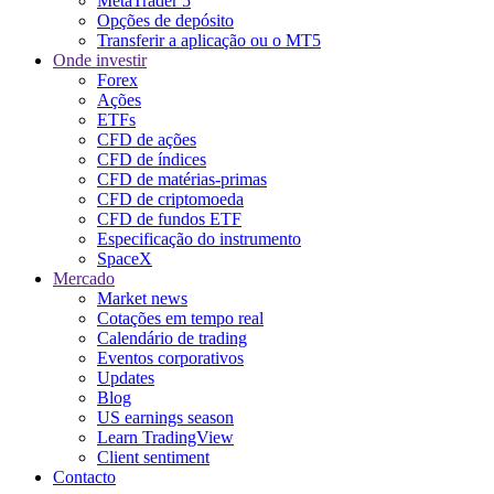
MetaTrader 5
Opções de depósito
Transferir a aplicação ou o MT5
Onde investir
Forex
Ações
ETFs
CFD de ações
CFD de índices
CFD de matérias-primas
CFD de criptomoeda
CFD de fundos ETF
Especificação do instrumento
SpaceX
Mercado
Market news
Cotações em tempo real
Calendário de trading
Eventos corporativos
Updates
Blog
US earnings season
Learn TradingView
Client sentiment
Contacto