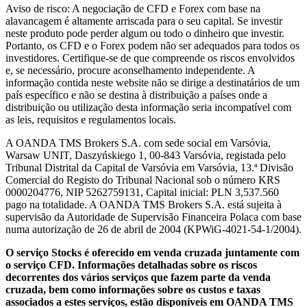
Aviso de risco: A negociação de CFD e Forex com base na
alavancagem é altamente arriscada para o seu capital. Se investir
neste produto pode perder algum ou todo o dinheiro que investir.
Portanto, os CFD e o Forex podem não ser adequados para todos os
investidores. Certifique-se de que compreende os riscos envolvidos
e, se necessário, procure aconselhamento independente. A
informação contida neste website não se dirige a destinatários de um
país específico e não se destina à distribuição a países onde a
distribuição ou utilização desta informação seria incompatível com
as leis, requisitos e regulamentos locais.
A OANDA TMS Brokers S.A. com sede social em Varsóvia,
Warsaw UNIT, Daszyńskiego 1, 00-843 Varsóvia, registada pelo
Tribunal Distrital da Capital de Varsóvia em Varsóvia, 13.ª Divisão
Comercial do Registo do Tribunal Nacional sob o número KRS
0000204776, NIP 5262759131, Capital inicial: PLN 3,537.560
pago na totalidade. A OANDA TMS Brokers S.A. está sujeita à
supervisão da Autoridade de Supervisão Financeira Polaca com base
numa autorização de 26 de abril de 2004 (KPWiG-4021-54-1/2004).
O serviço Stocks é oferecido em venda cruzada juntamente com
o serviço CFD. Informações detalhadas sobre os riscos
decorrentes dos vários serviços que fazem parte da venda
cruzada, bem como informações sobre os custos e taxas
associados a estes serviços, estão disponíveis em OANDA TMS