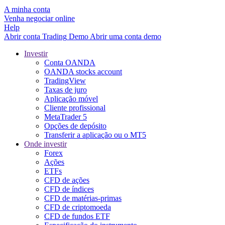
A minha conta
Venha negociar online
Help
Abrir conta
Trading
Demo
Abrir uma conta demo
Investir
Conta OANDA
OANDA stocks account
TradingView
Taxas de juro
Aplicação móvel
Cliente profissional
MetaTrader 5
Opções de depósito
Transferir a aplicação ou o MT5
Onde investir
Forex
Ações
ETFs
CFD de ações
CFD de índices
CFD de matérias-primas
CFD de criptomoeda
CFD de fundos ETF