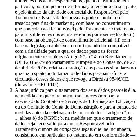
diferentes dos acima especificados, quando justificado, em
particular, por um pedido de informação recebido da sua parte
e pelo âmbito da atividade comercial do Responsável pelo
Tratamento. Os seus dados pessoais podem também ser
tratados para fins de marketing com base no consentimento
que concedeu ao Responsável pelo Tratamento. O tratamento
para fins diferentes dos acima referidos pode ser realizado: (i)
com base na obtenção de consentimento adicional, (ii) com
base na legislação aplicável, ou (iii) quando for compatível
com a finalidade para a qual os dados pessoais foram
originalmente recolhidos (Artigo 6.º, n.º 4, do Regulamento
(UE) 2016/679 do Parlamento Europeu e do Conselho, de 27
de abril de 2016, relativo à proteção das pessoas singulares no
que diz respeito ao tratamento de dados pessoais e à livre
circulação desses dados e que revoga a Diretiva 95/46/CE,
(doravante: «RGPD»).
A base jurídica para o tratamento dos seus dados pessoais é: a.
na medida em que o tratamento seja necessário para a
execução do Contrato de Serviços de Informação e Educação
ou do Contrato de Conta de Demonstração e para a tomada de
medidas antes da celebração de um contrato — artigo 6.º, n.º
1, alínea b) do RGPD; b. na medida em que o tratamento de
dados seja necessário para que o Responsável pelo
Tratamento cumpra as obrigações legais que lhe incumbem,
consistindo, em particular, no tratamento em conformidade —