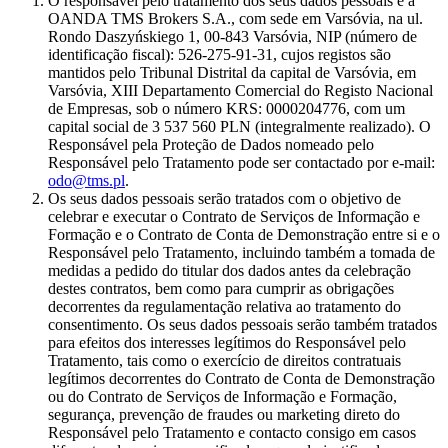
O responsável pelo tratamento dos seus dados pessoais é a
OANDA TMS Brokers S.A., com sede em Varsóvia, na ul.
Rondo Daszyńskiego 1, 00-843 Varsóvia, NIP (número de
identificação fiscal): 526-275-91-31, cujos registos são
mantidos pelo Tribunal Distrital da capital de Varsóvia, em
Varsóvia, XIII Departamento Comercial do Registo Nacional
de Empresas, sob o número KRS: 0000204776, com um
capital social de 3 537 560 PLN (integralmente realizado). O
Responsável pela Proteção de Dados nomeado pelo
Responsável pelo Tratamento pode ser contactado por e-mail:
odo@tms.pl
.
Os seus dados pessoais serão tratados com o objetivo de
celebrar e executar o Contrato de Serviços de Informação e
Formação e o Contrato de Conta de Demonstração entre si e o
Responsável pelo Tratamento, incluindo também a tomada de
medidas a pedido do titular dos dados antes da celebração
destes contratos, bem como para cumprir as obrigações
decorrentes da regulamentação relativa ao tratamento do
consentimento. Os seus dados pessoais serão também tratados
para efeitos dos interesses legítimos do Responsável pelo
Tratamento, tais como o exercício de direitos contratuais
legítimos decorrentes do Contrato de Conta de Demonstração
ou do Contrato de Serviços de Informação e Formação,
segurança, prevenção de fraudes ou marketing direto do
Responsável pelo Tratamento e contacto consigo em casos