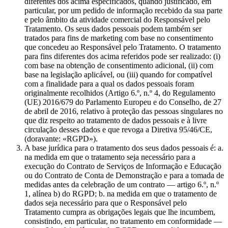
diferentes dos acima especificados, quando justificado, em
particular, por um pedido de informação recebido da sua parte
e pelo âmbito da atividade comercial do Responsável pelo
Tratamento. Os seus dados pessoais podem também ser
tratados para fins de marketing com base no consentimento
que concedeu ao Responsável pelo Tratamento. O tratamento
para fins diferentes dos acima referidos pode ser realizado: (i)
com base na obtenção de consentimento adicional, (ii) com
base na legislação aplicável, ou (iii) quando for compatível
com a finalidade para a qual os dados pessoais foram
originalmente recolhidos (Artigo 6.º, n.º 4, do Regulamento
(UE) 2016/679 do Parlamento Europeu e do Conselho, de 27
de abril de 2016, relativo à proteção das pessoas singulares no
que diz respeito ao tratamento de dados pessoais e à livre
circulação desses dados e que revoga a Diretiva 95/46/CE,
(doravante: «RGPD»).
A base jurídica para o tratamento dos seus dados pessoais é: a.
na medida em que o tratamento seja necessário para a
execução do Contrato de Serviços de Informação e Educação
ou do Contrato de Conta de Demonstração e para a tomada de
medidas antes da celebração de um contrato — artigo 6.º, n.º
1, alínea b) do RGPD; b. na medida em que o tratamento de
dados seja necessário para que o Responsável pelo
Tratamento cumpra as obrigações legais que lhe incumbem,
consistindo, em particular, no tratamento em conformidade —