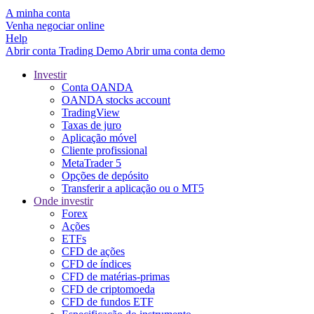
A minha conta
Venha negociar online
Help
Abrir conta
Trading
Demo
Abrir uma conta demo
Investir
Conta OANDA
OANDA stocks account
TradingView
Taxas de juro
Aplicação móvel
Cliente profissional
MetaTrader 5
Opções de depósito
Transferir a aplicação ou o MT5
Onde investir
Forex
Ações
ETFs
CFD de ações
CFD de índices
CFD de matérias-primas
CFD de criptomoeda
CFD de fundos ETF