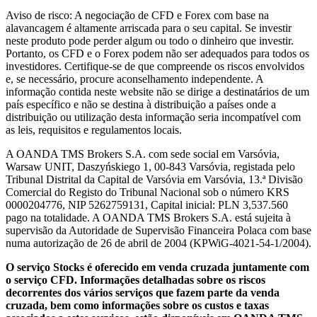
Aviso de risco: A negociação de CFD e Forex com base na
alavancagem é altamente arriscada para o seu capital. Se investir
neste produto pode perder algum ou todo o dinheiro que investir.
Portanto, os CFD e o Forex podem não ser adequados para todos os
investidores. Certifique-se de que compreende os riscos envolvidos
e, se necessário, procure aconselhamento independente. A
informação contida neste website não se dirige a destinatários de um
país específico e não se destina à distribuição a países onde a
distribuição ou utilização desta informação seria incompatível com
as leis, requisitos e regulamentos locais.
A OANDA TMS Brokers S.A. com sede social em Varsóvia,
Warsaw UNIT, Daszyńskiego 1, 00-843 Varsóvia, registada pelo
Tribunal Distrital da Capital de Varsóvia em Varsóvia, 13.ª Divisão
Comercial do Registo do Tribunal Nacional sob o número KRS
0000204776, NIP 5262759131, Capital inicial: PLN 3,537.560
pago na totalidade. A OANDA TMS Brokers S.A. está sujeita à
supervisão da Autoridade de Supervisão Financeira Polaca com base
numa autorização de 26 de abril de 2004 (KPWiG-4021-54-1/2004).
O serviço Stocks é oferecido em venda cruzada juntamente com
o serviço CFD. Informações detalhadas sobre os riscos
decorrentes dos vários serviços que fazem parte da venda
cruzada, bem como informações sobre os custos e taxas