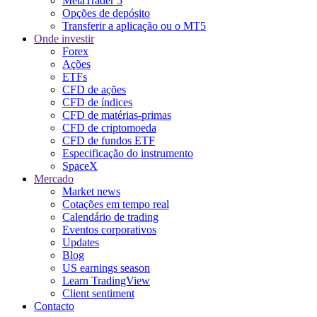
MetaTrader 5
Opções de depósito
Transferir a aplicação ou o MT5
Onde investir
Forex
Ações
ETFs
CFD de ações
CFD de índices
CFD de matérias-primas
CFD de criptomoeda
CFD de fundos ETF
Especificação do instrumento
SpaceX
Mercado
Market news
Cotações em tempo real
Calendário de trading
Eventos corporativos
Updates
Blog
US earnings season
Learn TradingView
Client sentiment
Contacto