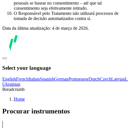
pessoais se basear no consentimento – até que tal
consentimento seja efetivamente retirado.
O Responsável pelo Tratamento não utilizará processos de
tomada de decisão automatizados contra si.
Data da última atualização: 4 de março de 2026.
Select your language
English
French
Italian
Spanish
German
Portuguese
Dutch
Czech
Latvian
L
Ukrainian
Breadcrumb
Home
Procurar instrumentos