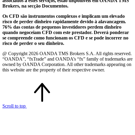
associados a estes serviços, estão disponíveis em OANDA TMS
Brokers, na secção Documentos.
Os CFD são instrumentos complexos e implicam um elevado
risco de perder dinheiro rapidamente devido à alavancagem.
76% das contas de pequenos investidores perdem dinheiro
quando negoceiam CFD com este prestador. Deverá ponderar
se compreende como funcionam os CFD e se pode incorrer no
risco de perder o seu dinheiro.
@ Copyright 2026 OANDA TMS Brokers S.A. All rights reserved.
“OANDA”, “fxTrade” and OANDA’s “fx” family of trademarks are
owned by OANDA Corporation. All other trademarks appearing on
this website are the property of their respective owner.
Scroll to top