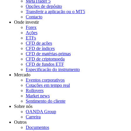
MetaTrader 5
Opções de depósito
Transferir a aplicação ou o MT5
Contacto
Onde investir
Forex
Ações
ETFs
CFD de ações
CFD de índices
CFD de matérias-primas
CFD de criptomoeda
CFD de fundos ETF
Especificação do instrumento
Mercado
Eventos corporativos
Cotações em tempo real
Rollovers
Market news
Sentimento do cliente
Sobre nós
OANDA Group
Carreira
Outros
Documentos