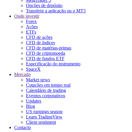
MetaTrader 5
Opções de depósito
Transferir a aplicação ou o MT5
Onde investir
Forex
Ações
ETFs
CFD de ações
CFD de índices
CFD de matérias-primas
CFD de criptomoeda
CFD de fundos ETF
Especificação do instrumento
SpaceX
Mercado
Market news
Cotações em tempo real
Calendário de trading
Eventos corporativos
Updates
Blog
US earnings season
Learn TradingView
Client sentiment
Contacto