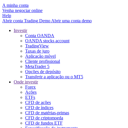
A minha conta
Venha negociar online
Help
Abrir conta
Trading
Demo
Abrir uma conta demo
Investir
Conta OANDA
OANDA stocks account
TradingView
Taxas de juro
Aplicação móvel
Cliente profissional
MetaTrader 5
Opções de depósito
Transferir a aplicação ou o MT5
Onde investir
Forex
Ações
ETFs
CFD de ações
CFD de índices
CFD de matérias-primas
CFD de criptomoeda
CFD de fundos ETF