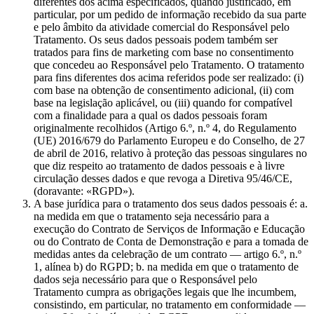
diferentes dos acima especificados, quando justificado, em
particular, por um pedido de informação recebido da sua parte
e pelo âmbito da atividade comercial do Responsável pelo
Tratamento. Os seus dados pessoais podem também ser
tratados para fins de marketing com base no consentimento
que concedeu ao Responsável pelo Tratamento. O tratamento
para fins diferentes dos acima referidos pode ser realizado: (i)
com base na obtenção de consentimento adicional, (ii) com
base na legislação aplicável, ou (iii) quando for compatível
com a finalidade para a qual os dados pessoais foram
originalmente recolhidos (Artigo 6.º, n.º 4, do Regulamento
(UE) 2016/679 do Parlamento Europeu e do Conselho, de 27
de abril de 2016, relativo à proteção das pessoas singulares no
que diz respeito ao tratamento de dados pessoais e à livre
circulação desses dados e que revoga a Diretiva 95/46/CE,
(doravante: «RGPD»).
A base jurídica para o tratamento dos seus dados pessoais é: a.
na medida em que o tratamento seja necessário para a
execução do Contrato de Serviços de Informação e Educação
ou do Contrato de Conta de Demonstração e para a tomada de
medidas antes da celebração de um contrato — artigo 6.º, n.º
1, alínea b) do RGPD; b. na medida em que o tratamento de
dados seja necessário para que o Responsável pelo
Tratamento cumpra as obrigações legais que lhe incumbem,
consistindo, em particular, no tratamento em conformidade —