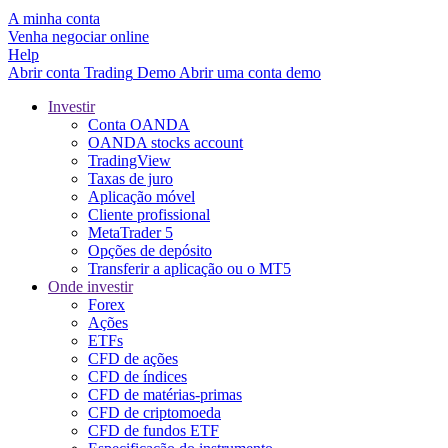
A minha conta
Venha negociar online
Help
Abrir conta
Trading
Demo
Abrir uma conta demo
Investir
Conta OANDA
OANDA stocks account
TradingView
Taxas de juro
Aplicação móvel
Cliente profissional
MetaTrader 5
Opções de depósito
Transferir a aplicação ou o MT5
Onde investir
Forex
Ações
ETFs
CFD de ações
CFD de índices
CFD de matérias-primas
CFD de criptomoeda
CFD de fundos ETF