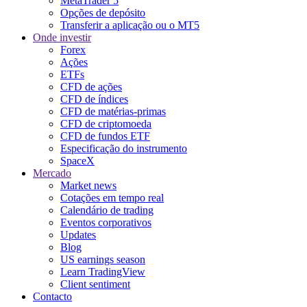
MetaTrader 5
Opções de depósito
Transferir a aplicação ou o MT5
Onde investir
Forex
Ações
ETFs
CFD de ações
CFD de índices
CFD de matérias-primas
CFD de criptomoeda
CFD de fundos ETF
Especificação do instrumento
SpaceX
Mercado
Market news
Cotações em tempo real
Calendário de trading
Eventos corporativos
Updates
Blog
US earnings season
Learn TradingView
Client sentiment
Contacto