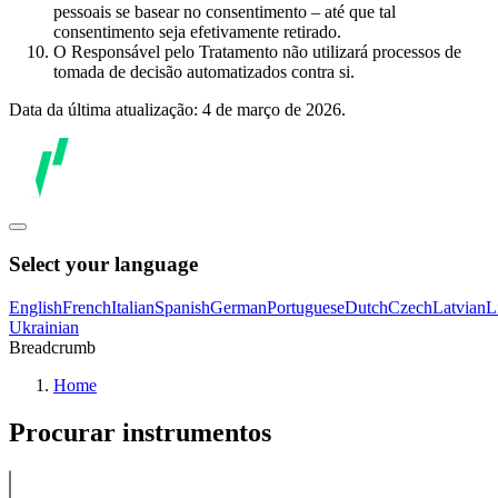
pessoais se basear no consentimento – até que tal
consentimento seja efetivamente retirado.
O Responsável pelo Tratamento não utilizará processos de
tomada de decisão automatizados contra si.
Data da última atualização: 4 de março de 2026.
Select your language
English
French
Italian
Spanish
German
Portuguese
Dutch
Czech
Latvian
L
Ukrainian
Breadcrumb
Home
Procurar instrumentos