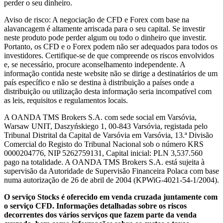
perder o seu dinheiro.
Aviso de risco: A negociação de CFD e Forex com base na
alavancagem é altamente arriscada para o seu capital. Se investir
neste produto pode perder algum ou todo o dinheiro que investir.
Portanto, os CFD e o Forex podem não ser adequados para todos os
investidores. Certifique-se de que compreende os riscos envolvidos
e, se necessário, procure aconselhamento independente. A
informação contida neste website não se dirige a destinatários de um
país específico e não se destina à distribuição a países onde a
distribuição ou utilização desta informação seria incompatível com
as leis, requisitos e regulamentos locais.
A OANDA TMS Brokers S.A. com sede social em Varsóvia,
Warsaw UNIT, Daszyńskiego 1, 00-843 Varsóvia, registada pelo
Tribunal Distrital da Capital de Varsóvia em Varsóvia, 13.ª Divisão
Comercial do Registo do Tribunal Nacional sob o número KRS
0000204776, NIP 5262759131, Capital inicial: PLN 3,537.560
pago na totalidade. A OANDA TMS Brokers S.A. está sujeita à
supervisão da Autoridade de Supervisão Financeira Polaca com base
numa autorização de 26 de abril de 2004 (KPWiG-4021-54-1/2004).
O serviço Stocks é oferecido em venda cruzada juntamente com
o serviço CFD. Informações detalhadas sobre os riscos
decorrentes dos vários serviços que fazem parte da venda