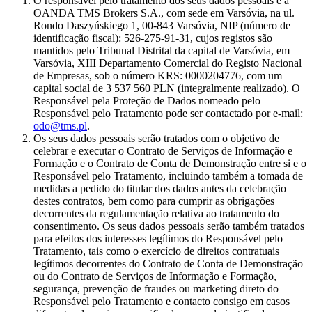
O responsável pelo tratamento dos seus dados pessoais é a
OANDA TMS Brokers S.A., com sede em Varsóvia, na ul.
Rondo Daszyńskiego 1, 00-843 Varsóvia, NIP (número de
identificação fiscal): 526-275-91-31, cujos registos são
mantidos pelo Tribunal Distrital da capital de Varsóvia, em
Varsóvia, XIII Departamento Comercial do Registo Nacional
de Empresas, sob o número KRS: 0000204776, com um
capital social de 3 537 560 PLN (integralmente realizado). O
Responsável pela Proteção de Dados nomeado pelo
Responsável pelo Tratamento pode ser contactado por e-mail:
odo@tms.pl
.
Os seus dados pessoais serão tratados com o objetivo de
celebrar e executar o Contrato de Serviços de Informação e
Formação e o Contrato de Conta de Demonstração entre si e o
Responsável pelo Tratamento, incluindo também a tomada de
medidas a pedido do titular dos dados antes da celebração
destes contratos, bem como para cumprir as obrigações
decorrentes da regulamentação relativa ao tratamento do
consentimento. Os seus dados pessoais serão também tratados
para efeitos dos interesses legítimos do Responsável pelo
Tratamento, tais como o exercício de direitos contratuais
legítimos decorrentes do Contrato de Conta de Demonstração
ou do Contrato de Serviços de Informação e Formação,
segurança, prevenção de fraudes ou marketing direto do
Responsável pelo Tratamento e contacto consigo em casos