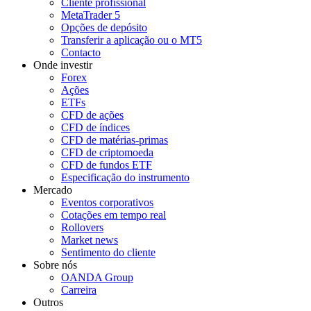
Cliente profissional
MetaTrader 5
Opções de depósito
Transferir a aplicação ou o MT5
Contacto
Onde investir
Forex
Ações
ETFs
CFD de ações
CFD de índices
CFD de matérias-primas
CFD de criptomoeda
CFD de fundos ETF
Especificação do instrumento
Mercado
Eventos corporativos
Cotações em tempo real
Rollovers
Market news
Sentimento do cliente
Sobre nós
OANDA Group
Carreira
Outros