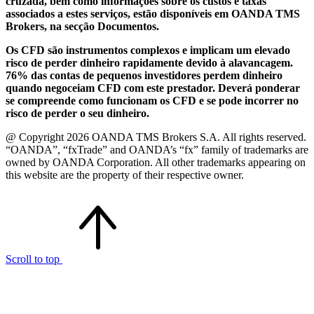
cruzada, bem como informações sobre os custos e taxas
associados a estes serviços, estão disponíveis em OANDA TMS
Brokers, na secção Documentos.
Os CFD são instrumentos complexos e implicam um elevado
risco de perder dinheiro rapidamente devido à alavancagem.
76% das contas de pequenos investidores perdem dinheiro
quando negoceiam CFD com este prestador. Deverá ponderar
se compreende como funcionam os CFD e se pode incorrer no
risco de perder o seu dinheiro.
@ Copyright 2026 OANDA TMS Brokers S.A. All rights reserved.
“OANDA”, “fxTrade” and OANDA’s “fx” family of trademarks are
owned by OANDA Corporation. All other trademarks appearing on
this website are the property of their respective owner.
Scroll to top