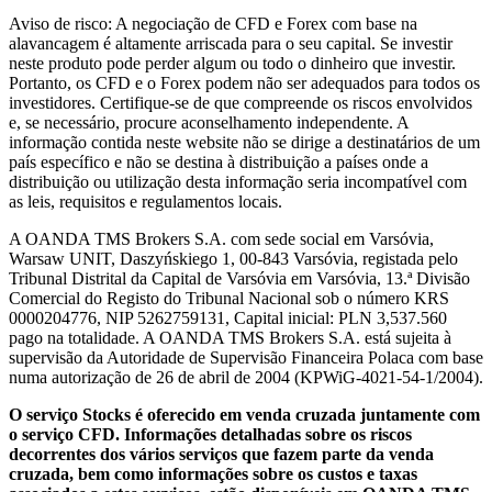
Aviso de risco: A negociação de CFD e Forex com base na
alavancagem é altamente arriscada para o seu capital. Se investir
neste produto pode perder algum ou todo o dinheiro que investir.
Portanto, os CFD e o Forex podem não ser adequados para todos os
investidores. Certifique-se de que compreende os riscos envolvidos
e, se necessário, procure aconselhamento independente. A
informação contida neste website não se dirige a destinatários de um
país específico e não se destina à distribuição a países onde a
distribuição ou utilização desta informação seria incompatível com
as leis, requisitos e regulamentos locais.
A OANDA TMS Brokers S.A. com sede social em Varsóvia,
Warsaw UNIT, Daszyńskiego 1, 00-843 Varsóvia, registada pelo
Tribunal Distrital da Capital de Varsóvia em Varsóvia, 13.ª Divisão
Comercial do Registo do Tribunal Nacional sob o número KRS
0000204776, NIP 5262759131, Capital inicial: PLN 3,537.560
pago na totalidade. A OANDA TMS Brokers S.A. está sujeita à
supervisão da Autoridade de Supervisão Financeira Polaca com base
numa autorização de 26 de abril de 2004 (KPWiG-4021-54-1/2004).
O serviço Stocks é oferecido em venda cruzada juntamente com
o serviço CFD. Informações detalhadas sobre os riscos
decorrentes dos vários serviços que fazem parte da venda
cruzada, bem como informações sobre os custos e taxas