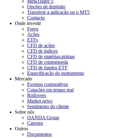
MetaTrader 5
Opções de depósito
Transferir a aplicação ou o MT5
Contacto
Onde investir
Forex
Ações
ETFs
CFD de ações
CFD de índices
CFD de matérias-primas
CFD de criptomoeda
CFD de fundos ETF
Especificação do instrumento
Mercado
Eventos corporativos
Cotações em tempo real
Rollovers
Market news
Sentimento do cliente
Sobre nós
OANDA Group
Carreira
Outros
Documentos