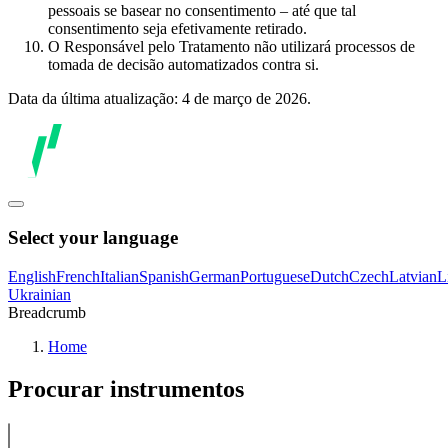
pessoais se basear no consentimento – até que tal
consentimento seja efetivamente retirado.
O Responsável pelo Tratamento não utilizará processos de
tomada de decisão automatizados contra si.
Data da última atualização: 4 de março de 2026.
Select your language
English
French
Italian
Spanish
German
Portuguese
Dutch
Czech
Latvian
L
Ukrainian
Breadcrumb
Home
Procurar instrumentos