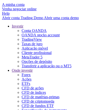
A minha conta
Venha negociar online
Help
Abrir conta
Trading
Demo
Abrir uma conta demo
Investir
Conta OANDA
OANDA stocks account
TradingView
Taxas de juro
Aplicação móvel
Cliente profissional
MetaTrader 5
Opções de depósito
Transferir a aplicação ou o MT5
Onde investir
Forex
Ações
ETFs
CFD de ações
CFD de índices
CFD de matérias-primas
CFD de criptomoeda
CFD de fundos ETF