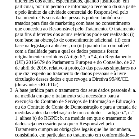
diferentes dos acima especificados, quando justificado, em
particular, por um pedido de informação recebido da sua parte
e pelo âmbito da atividade comercial do Responsável pelo
Tratamento. Os seus dados pessoais podem também ser
tratados para fins de marketing com base no consentimento
que concedeu ao Responsável pelo Tratamento. O tratamento
para fins diferentes dos acima referidos pode ser realizado: (i)
com base na obtenção de consentimento adicional, (ii) com
base na legislação aplicável, ou (iii) quando for compatível
com a finalidade para a qual os dados pessoais foram
originalmente recolhidos (Artigo 6.º, n.º 4, do Regulamento
(UE) 2016/679 do Parlamento Europeu e do Conselho, de 27
de abril de 2016, relativo à proteção das pessoas singulares no
que diz respeito ao tratamento de dados pessoais e à livre
circulação desses dados e que revoga a Diretiva 95/46/CE,
(doravante: «RGPD»).
A base jurídica para o tratamento dos seus dados pessoais é: a.
na medida em que o tratamento seja necessário para a
execução do Contrato de Serviços de Informação e Educação
ou do Contrato de Conta de Demonstração e para a tomada de
medidas antes da celebração de um contrato — artigo 6.º, n.º
1, alínea b) do RGPD; b. na medida em que o tratamento de
dados seja necessário para que o Responsável pelo
Tratamento cumpra as obrigações legais que lhe incumbem,
consistindo, em particular, no tratamento em conformidade —