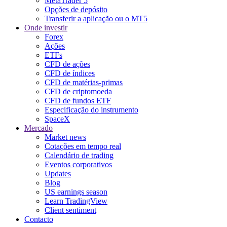
MetaTrader 5
Opções de depósito
Transferir a aplicação ou o MT5
Onde investir
Forex
Ações
ETFs
CFD de ações
CFD de índices
CFD de matérias-primas
CFD de criptomoeda
CFD de fundos ETF
Especificação do instrumento
SpaceX
Mercado
Market news
Cotações em tempo real
Calendário de trading
Eventos corporativos
Updates
Blog
US earnings season
Learn TradingView
Client sentiment
Contacto