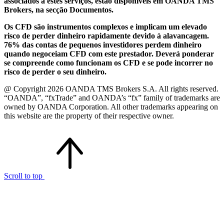
associados a estes serviços, estão disponíveis em OANDA TMS
Brokers, na secção Documentos.
Os CFD são instrumentos complexos e implicam um elevado
risco de perder dinheiro rapidamente devido à alavancagem.
76% das contas de pequenos investidores perdem dinheiro
quando negoceiam CFD com este prestador. Deverá ponderar
se compreende como funcionam os CFD e se pode incorrer no
risco de perder o seu dinheiro.
@ Copyright 2026 OANDA TMS Brokers S.A. All rights reserved.
“OANDA”, “fxTrade” and OANDA’s “fx” family of trademarks are
owned by OANDA Corporation. All other trademarks appearing on
this website are the property of their respective owner.
Scroll to top