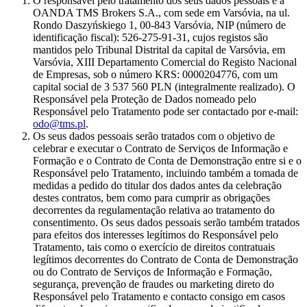
O responsável pelo tratamento dos seus dados pessoais é a
OANDA TMS Brokers S.A., com sede em Varsóvia, na ul.
Rondo Daszyńskiego 1, 00-843 Varsóvia, NIP (número de
identificação fiscal): 526-275-91-31, cujos registos são
mantidos pelo Tribunal Distrital da capital de Varsóvia, em
Varsóvia, XIII Departamento Comercial do Registo Nacional
de Empresas, sob o número KRS: 0000204776, com um
capital social de 3 537 560 PLN (integralmente realizado). O
Responsável pela Proteção de Dados nomeado pelo
Responsável pelo Tratamento pode ser contactado por e-mail:
odo@tms.pl
.
Os seus dados pessoais serão tratados com o objetivo de
celebrar e executar o Contrato de Serviços de Informação e
Formação e o Contrato de Conta de Demonstração entre si e o
Responsável pelo Tratamento, incluindo também a tomada de
medidas a pedido do titular dos dados antes da celebração
destes contratos, bem como para cumprir as obrigações
decorrentes da regulamentação relativa ao tratamento do
consentimento. Os seus dados pessoais serão também tratados
para efeitos dos interesses legítimos do Responsável pelo
Tratamento, tais como o exercício de direitos contratuais
legítimos decorrentes do Contrato de Conta de Demonstração
ou do Contrato de Serviços de Informação e Formação,
segurança, prevenção de fraudes ou marketing direto do
Responsável pelo Tratamento e contacto consigo em casos