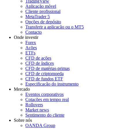
TradingView
Aplicação móvel
Cliente profissional
MetaTrader 5
Opções de depósito
Transferir a aplicação ou o MT5
Contacto
Onde investir
Forex
Ações
ETFs
CFD de ações
CFD de índices
CFD de matérias-primas
CFD de criptomoeda
CFD de fundos ETF
Especificação do instrumento
Mercado
Eventos corporativos
Cotações em tempo real
Rollovers
Market news
Sentimento do cliente
Sobre nós
OANDA Group