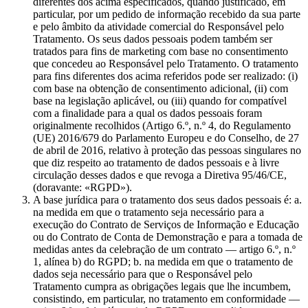
diferentes dos acima especificados, quando justificado, em
particular, por um pedido de informação recebido da sua parte
e pelo âmbito da atividade comercial do Responsável pelo
Tratamento. Os seus dados pessoais podem também ser
tratados para fins de marketing com base no consentimento
que concedeu ao Responsável pelo Tratamento. O tratamento
para fins diferentes dos acima referidos pode ser realizado: (i)
com base na obtenção de consentimento adicional, (ii) com
base na legislação aplicável, ou (iii) quando for compatível
com a finalidade para a qual os dados pessoais foram
originalmente recolhidos (Artigo 6.º, n.º 4, do Regulamento
(UE) 2016/679 do Parlamento Europeu e do Conselho, de 27
de abril de 2016, relativo à proteção das pessoas singulares no
que diz respeito ao tratamento de dados pessoais e à livre
circulação desses dados e que revoga a Diretiva 95/46/CE,
(doravante: «RGPD»).
A base jurídica para o tratamento dos seus dados pessoais é: a.
na medida em que o tratamento seja necessário para a
execução do Contrato de Serviços de Informação e Educação
ou do Contrato de Conta de Demonstração e para a tomada de
medidas antes da celebração de um contrato — artigo 6.º, n.º
1, alínea b) do RGPD; b. na medida em que o tratamento de
dados seja necessário para que o Responsável pelo
Tratamento cumpra as obrigações legais que lhe incumbem,
consistindo, em particular, no tratamento em conformidade —