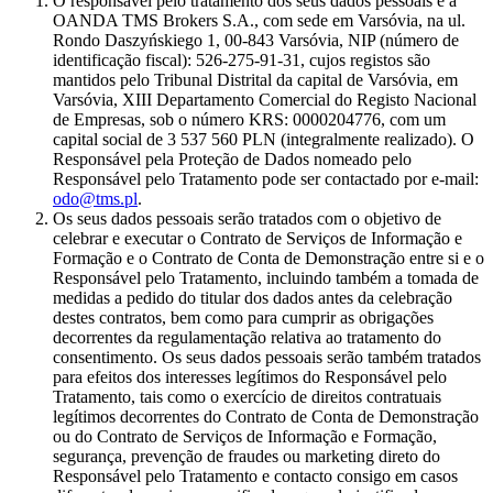
O responsável pelo tratamento dos seus dados pessoais é a
OANDA TMS Brokers S.A., com sede em Varsóvia, na ul.
Rondo Daszyńskiego 1, 00-843 Varsóvia, NIP (número de
identificação fiscal): 526-275-91-31, cujos registos são
mantidos pelo Tribunal Distrital da capital de Varsóvia, em
Varsóvia, XIII Departamento Comercial do Registo Nacional
de Empresas, sob o número KRS: 0000204776, com um
capital social de 3 537 560 PLN (integralmente realizado). O
Responsável pela Proteção de Dados nomeado pelo
Responsável pelo Tratamento pode ser contactado por e-mail:
odo@tms.pl
.
Os seus dados pessoais serão tratados com o objetivo de
celebrar e executar o Contrato de Serviços de Informação e
Formação e o Contrato de Conta de Demonstração entre si e o
Responsável pelo Tratamento, incluindo também a tomada de
medidas a pedido do titular dos dados antes da celebração
destes contratos, bem como para cumprir as obrigações
decorrentes da regulamentação relativa ao tratamento do
consentimento. Os seus dados pessoais serão também tratados
para efeitos dos interesses legítimos do Responsável pelo
Tratamento, tais como o exercício de direitos contratuais
legítimos decorrentes do Contrato de Conta de Demonstração
ou do Contrato de Serviços de Informação e Formação,
segurança, prevenção de fraudes ou marketing direto do
Responsável pelo Tratamento e contacto consigo em casos