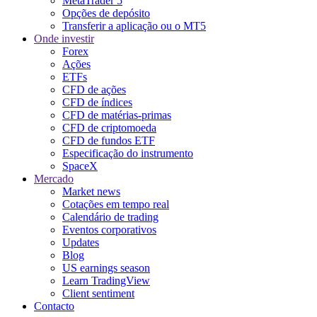
MetaTrader 5
Opções de depósito
Transferir a aplicação ou o MT5
Onde investir
Forex
Ações
ETFs
CFD de ações
CFD de índices
CFD de matérias-primas
CFD de criptomoeda
CFD de fundos ETF
Especificação do instrumento
SpaceX
Mercado
Market news
Cotações em tempo real
Calendário de trading
Eventos corporativos
Updates
Blog
US earnings season
Learn TradingView
Client sentiment
Contacto