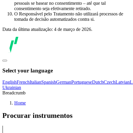
pessoais se basear no consentimento – até que tal
consentimento seja efetivamente retirado.
O Responsável pelo Tratamento não utilizará processos de
tomada de decisão automatizados contra si.
Data da última atualização: 4 de março de 2026.
Select your language
English
French
Italian
Spanish
German
Portuguese
Dutch
Czech
Latvian
L
Ukrainian
Breadcrumb
Home
Procurar instrumentos