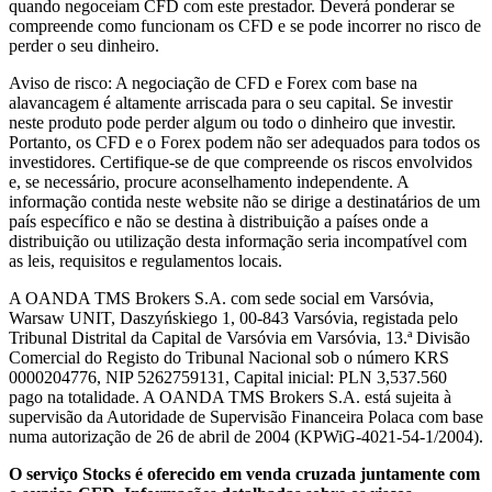
quando negoceiam CFD com este prestador. Deverá ponderar se
compreende como funcionam os CFD e se pode incorrer no risco de
perder o seu dinheiro.
Aviso de risco: A negociação de CFD e Forex com base na
alavancagem é altamente arriscada para o seu capital. Se investir
neste produto pode perder algum ou todo o dinheiro que investir.
Portanto, os CFD e o Forex podem não ser adequados para todos os
investidores. Certifique-se de que compreende os riscos envolvidos
e, se necessário, procure aconselhamento independente. A
informação contida neste website não se dirige a destinatários de um
país específico e não se destina à distribuição a países onde a
distribuição ou utilização desta informação seria incompatível com
as leis, requisitos e regulamentos locais.
A OANDA TMS Brokers S.A. com sede social em Varsóvia,
Warsaw UNIT, Daszyńskiego 1, 00-843 Varsóvia, registada pelo
Tribunal Distrital da Capital de Varsóvia em Varsóvia, 13.ª Divisão
Comercial do Registo do Tribunal Nacional sob o número KRS
0000204776, NIP 5262759131, Capital inicial: PLN 3,537.560
pago na totalidade. A OANDA TMS Brokers S.A. está sujeita à
supervisão da Autoridade de Supervisão Financeira Polaca com base
numa autorização de 26 de abril de 2004 (KPWiG-4021-54-1/2004).
O serviço Stocks é oferecido em venda cruzada juntamente com