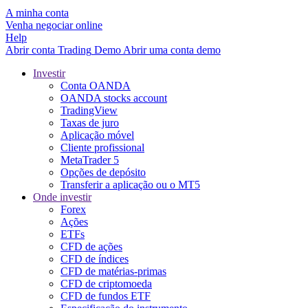
A minha conta
Venha negociar online
Help
Abrir conta
Trading
Demo
Abrir uma conta demo
Investir
Conta OANDA
OANDA stocks account
TradingView
Taxas de juro
Aplicação móvel
Cliente profissional
MetaTrader 5
Opções de depósito
Transferir a aplicação ou o MT5
Onde investir
Forex
Ações
ETFs
CFD de ações
CFD de índices
CFD de matérias-primas
CFD de criptomoeda
CFD de fundos ETF