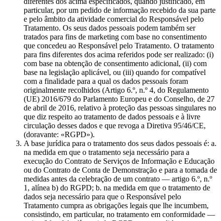
diferentes dos acima especificados, quando justificado, em
particular, por um pedido de informação recebido da sua parte
e pelo âmbito da atividade comercial do Responsável pelo
Tratamento. Os seus dados pessoais podem também ser
tratados para fins de marketing com base no consentimento
que concedeu ao Responsável pelo Tratamento. O tratamento
para fins diferentes dos acima referidos pode ser realizado: (i)
com base na obtenção de consentimento adicional, (ii) com
base na legislação aplicável, ou (iii) quando for compatível
com a finalidade para a qual os dados pessoais foram
originalmente recolhidos (Artigo 6.º, n.º 4, do Regulamento
(UE) 2016/679 do Parlamento Europeu e do Conselho, de 27
de abril de 2016, relativo à proteção das pessoas singulares no
que diz respeito ao tratamento de dados pessoais e à livre
circulação desses dados e que revoga a Diretiva 95/46/CE,
(doravante: «RGPD»).
A base jurídica para o tratamento dos seus dados pessoais é: a.
na medida em que o tratamento seja necessário para a
execução do Contrato de Serviços de Informação e Educação
ou do Contrato de Conta de Demonstração e para a tomada de
medidas antes da celebração de um contrato — artigo 6.º, n.º
1, alínea b) do RGPD; b. na medida em que o tratamento de
dados seja necessário para que o Responsável pelo
Tratamento cumpra as obrigações legais que lhe incumbem,
consistindo, em particular, no tratamento em conformidade —