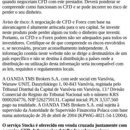
quando negoceiam CFD com este prestador. Deverá ponderar se
compreende como funcionam os CFD e se pode incorrer no risco de
perder o seu dinheiro.
Aviso de risco: A negociação de CFD e Forex com base na
alavancagem é altamente arriscada para o seu capital. Se investir
neste produto pode perder algum ou todo o dinheiro que investir.
Portanto, os CFD e o Forex podem não ser adequados para todos os
investidores. Certifique-se de que compreende os riscos envolvidos
e, se necessário, procure aconselhamento independente. A
informação contida neste website não se dirige a destinatários de um
país específico e não se destina à distribuição a países onde a
distribuição ou utilização desta informação seria incompatível com
as leis, requisitos e regulamentos locais.
A OANDA TMS Brokers S.A. com sede social em Varsóvia,
Warsaw UNIT, Daszyńskiego 1, 00-843 Varsóvia, registada pelo
Tribunal Distrital da Capital de Varsóvia em Varsóvia, 13.ª Divisão
Comercial do Registo do Tribunal Nacional sob o número KRS
0000204776, NIP 5262759131, Capital inicial: PLN 3,537.560
pago na totalidade. A OANDA TMS Brokers S.A. está sujeita à
supervisão da Autoridade de Supervisão Financeira Polaca com base
numa autorização de 26 de abril de 2004 (KPWiG-4021-54-1/2004).
O serviço Stocks é oferecido em venda cruzada juntamente com