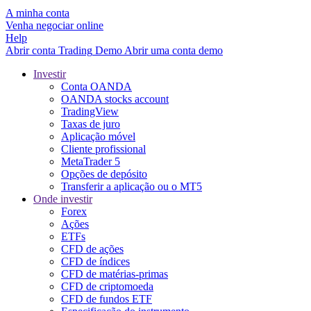
A minha conta
Venha negociar online
Help
Abrir conta
Trading
Demo
Abrir uma conta demo
Investir
Conta OANDA
OANDA stocks account
TradingView
Taxas de juro
Aplicação móvel
Cliente profissional
MetaTrader 5
Opções de depósito
Transferir a aplicação ou o MT5
Onde investir
Forex
Ações
ETFs
CFD de ações
CFD de índices
CFD de matérias-primas
CFD de criptomoeda
CFD de fundos ETF