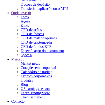
MetaTrader 5
Opções de depósito
Transferir a aplicação ou o MT5
Onde investir
Forex
Ações
ETFs
CFD de ações
CFD de índices
CFD de matérias-primas
CFD de criptomoeda
CFD de fundos ETF
Especificação do instrumento
SpaceX
Mercado
Market news
Cotações em tempo real
Calendário de trading
Eventos corporativos
Updates
Blog
US earnings season
Learn TradingView
Client sentiment
Contacto