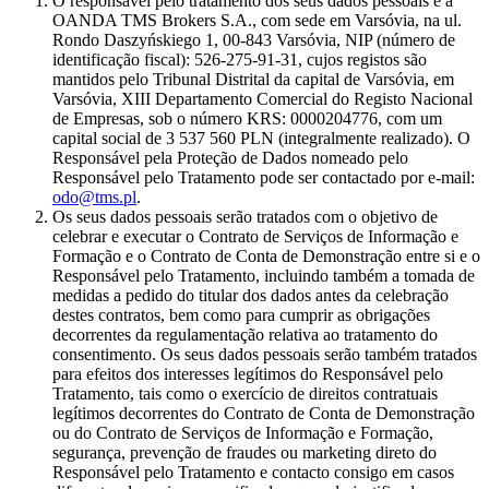
O responsável pelo tratamento dos seus dados pessoais é a
OANDA TMS Brokers S.A., com sede em Varsóvia, na ul.
Rondo Daszyńskiego 1, 00-843 Varsóvia, NIP (número de
identificação fiscal): 526-275-91-31, cujos registos são
mantidos pelo Tribunal Distrital da capital de Varsóvia, em
Varsóvia, XIII Departamento Comercial do Registo Nacional
de Empresas, sob o número KRS: 0000204776, com um
capital social de 3 537 560 PLN (integralmente realizado). O
Responsável pela Proteção de Dados nomeado pelo
Responsável pelo Tratamento pode ser contactado por e-mail:
odo@tms.pl
.
Os seus dados pessoais serão tratados com o objetivo de
celebrar e executar o Contrato de Serviços de Informação e
Formação e o Contrato de Conta de Demonstração entre si e o
Responsável pelo Tratamento, incluindo também a tomada de
medidas a pedido do titular dos dados antes da celebração
destes contratos, bem como para cumprir as obrigações
decorrentes da regulamentação relativa ao tratamento do
consentimento. Os seus dados pessoais serão também tratados
para efeitos dos interesses legítimos do Responsável pelo
Tratamento, tais como o exercício de direitos contratuais
legítimos decorrentes do Contrato de Conta de Demonstração
ou do Contrato de Serviços de Informação e Formação,
segurança, prevenção de fraudes ou marketing direto do
Responsável pelo Tratamento e contacto consigo em casos