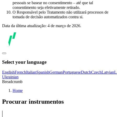
pessoais se basear no consentimento – até que tal
consentimento seja efetivamente retirado.
O Responsável pelo Tratamento não utilizará processos de
tomada de decisão automatizados contra si.
Data da última atualização: 4 de março de 2026.
Select your language
English
French
Italian
Spanish
German
Portuguese
Dutch
Czech
Latvian
L
Ukrainian
Breadcrumb
Home
Procurar instrumentos