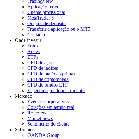
TradingView
Aplicação móvel
Cliente profissional
MetaTrader 5
Opções de depósito
Transferir a aplicação ou o MT5
Contacto
Onde investir
Forex
Ações
ETFs
CFD de ações
CFD de índices
CFD de matérias-primas
CFD de criptomoeda
CFD de fundos ETF
Especificação do instrumento
Mercado
Eventos corporativos
Cotações em tempo real
Rollovers
Market news
Sentimento do cliente
Sobre nós
OANDA Group