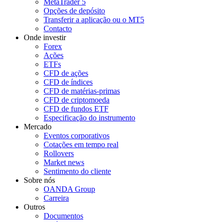
MetaTrader 5
Opções de depósito
Transferir a aplicação ou o MT5
Contacto
Onde investir
Forex
Ações
ETFs
CFD de ações
CFD de índices
CFD de matérias-primas
CFD de criptomoeda
CFD de fundos ETF
Especificação do instrumento
Mercado
Eventos corporativos
Cotações em tempo real
Rollovers
Market news
Sentimento do cliente
Sobre nós
OANDA Group
Carreira
Outros
Documentos