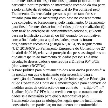
diferentes dos acima especificados, quando justificado, em
particular, por um pedido de informação recebido da sua parte
e pelo âmbito da atividade comercial do Responsável pelo
Tratamento. Os seus dados pessoais podem também ser
tratados para fins de marketing com base no consentimento
que concedeu ao Responsável pelo Tratamento. O tratamento
para fins diferentes dos acima referidos pode ser realizado: (i)
com base na obtenção de consentimento adicional, (ii) com
base na legislação aplicável, ou (iii) quando for compatível
com a finalidade para a qual os dados pessoais foram
originalmente recolhidos (Artigo 6.º, n.º 4, do Regulamento
(UE) 2016/679 do Parlamento Europeu e do Conselho, de 27
de abril de 2016, relativo à proteção das pessoas singulares no
que diz respeito ao tratamento de dados pessoais e à livre
circulação desses dados e que revoga a Diretiva 95/46/CE,
(doravante: «RGPD»).
A base jurídica para o tratamento dos seus dados pessoais é: a.
na medida em que o tratamento seja necessário para a
execução do Contrato de Serviços de Informação e Educação
ou do Contrato de Conta de Demonstração e para a tomada de
medidas antes da celebração de um contrato — artigo 6.º, n.º
1, alínea b) do RGPD; b. na medida em que o tratamento de
dados seja necessário para que o Responsável pelo
Tratamento cumpra as obrigações legais que lhe incumbem,
consistindo, em particular, no tratamento em conformidade —