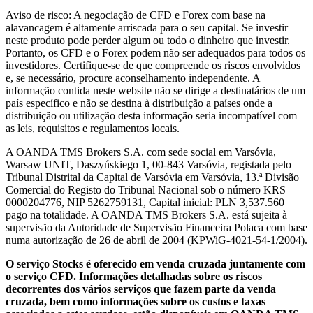
Aviso de risco: A negociação de CFD e Forex com base na
alavancagem é altamente arriscada para o seu capital. Se investir
neste produto pode perder algum ou todo o dinheiro que investir.
Portanto, os CFD e o Forex podem não ser adequados para todos os
investidores. Certifique-se de que compreende os riscos envolvidos
e, se necessário, procure aconselhamento independente. A
informação contida neste website não se dirige a destinatários de um
país específico e não se destina à distribuição a países onde a
distribuição ou utilização desta informação seria incompatível com
as leis, requisitos e regulamentos locais.
A OANDA TMS Brokers S.A. com sede social em Varsóvia,
Warsaw UNIT, Daszyńskiego 1, 00-843 Varsóvia, registada pelo
Tribunal Distrital da Capital de Varsóvia em Varsóvia, 13.ª Divisão
Comercial do Registo do Tribunal Nacional sob o número KRS
0000204776, NIP 5262759131, Capital inicial: PLN 3,537.560
pago na totalidade. A OANDA TMS Brokers S.A. está sujeita à
supervisão da Autoridade de Supervisão Financeira Polaca com base
numa autorização de 26 de abril de 2004 (KPWiG-4021-54-1/2004).
O serviço Stocks é oferecido em venda cruzada juntamente com
o serviço CFD. Informações detalhadas sobre os riscos
decorrentes dos vários serviços que fazem parte da venda
cruzada, bem como informações sobre os custos e taxas