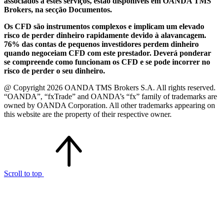
associados a estes serviços, estão disponíveis em OANDA TMS
Brokers, na secção Documentos.
Os CFD são instrumentos complexos e implicam um elevado
risco de perder dinheiro rapidamente devido à alavancagem.
76% das contas de pequenos investidores perdem dinheiro
quando negoceiam CFD com este prestador. Deverá ponderar
se compreende como funcionam os CFD e se pode incorrer no
risco de perder o seu dinheiro.
@ Copyright 2026 OANDA TMS Brokers S.A. All rights reserved.
“OANDA”, “fxTrade” and OANDA’s “fx” family of trademarks are
owned by OANDA Corporation. All other trademarks appearing on
this website are the property of their respective owner.
Scroll to top