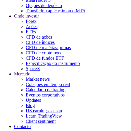
MetaTrader 5
Opções de depósito
Transferir a aplicação ou o MT5
Onde investir
Forex
Ações
ETFs
CFD de ações
CFD de índices
CFD de matérias-primas
CFD de criptomoeda
CFD de fundos ETF
Especificação do instrumento
SpaceX
Mercado
Market news
Cotações em tempo real
Calendário de trading
Eventos corporativos
Updates
Blog
US earnings season
Learn TradingView
Client sentiment
Contacto