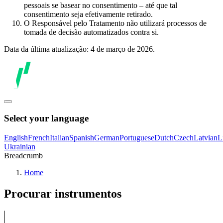
pessoais se basear no consentimento – até que tal
consentimento seja efetivamente retirado.
O Responsável pelo Tratamento não utilizará processos de
tomada de decisão automatizados contra si.
Data da última atualização: 4 de março de 2026.
Select your language
English
French
Italian
Spanish
German
Portuguese
Dutch
Czech
Latvian
L
Ukrainian
Breadcrumb
Home
Procurar instrumentos