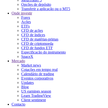
MetaTrader 5
Opções de depósito
Transferir a aplicação ou o MT5
Onde investir
Forex
Ações
ETFs
CFD de ações
CFD de índices
CFD de matérias-primas
CFD de criptomoeda
CFD de fundos ETF
Especificação do instrumento
SpaceX
Mercado
Market news
Cotações em tempo real
Calendário de trading
Eventos corporativos
Updates
Blog
US earnings season
Learn TradingView
Client sentiment
Contacto