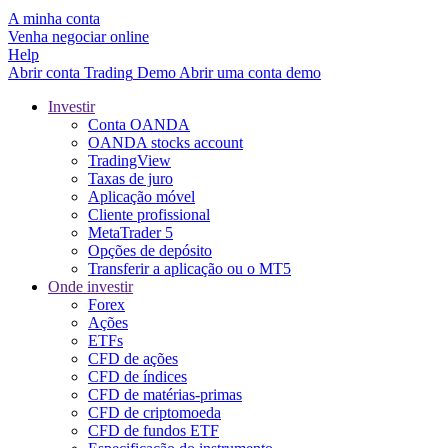
A minha conta
Venha negociar online
Help
Abrir conta
Trading
Demo
Abrir uma conta demo
Investir
Conta OANDA
OANDA stocks account
TradingView
Taxas de juro
Aplicação móvel
Cliente profissional
MetaTrader 5
Opções de depósito
Transferir a aplicação ou o MT5
Onde investir
Forex
Ações
ETFs
CFD de ações
CFD de índices
CFD de matérias-primas
CFD de criptomoeda
CFD de fundos ETF