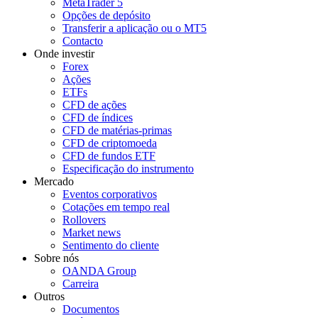
MetaTrader 5
Opções de depósito
Transferir a aplicação ou o MT5
Contacto
Onde investir
Forex
Ações
ETFs
CFD de ações
CFD de índices
CFD de matérias-primas
CFD de criptomoeda
CFD de fundos ETF
Especificação do instrumento
Mercado
Eventos corporativos
Cotações em tempo real
Rollovers
Market news
Sentimento do cliente
Sobre nós
OANDA Group
Carreira
Outros
Documentos