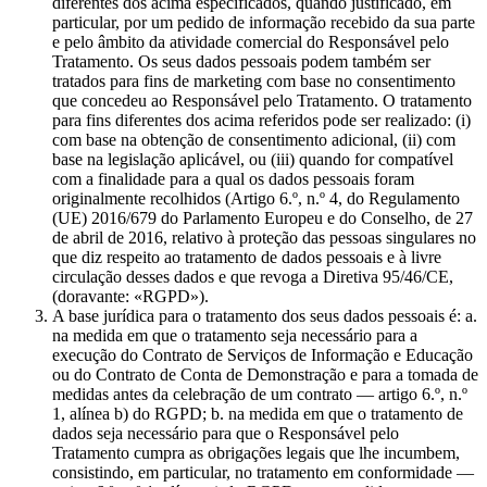
diferentes dos acima especificados, quando justificado, em
particular, por um pedido de informação recebido da sua parte
e pelo âmbito da atividade comercial do Responsável pelo
Tratamento. Os seus dados pessoais podem também ser
tratados para fins de marketing com base no consentimento
que concedeu ao Responsável pelo Tratamento. O tratamento
para fins diferentes dos acima referidos pode ser realizado: (i)
com base na obtenção de consentimento adicional, (ii) com
base na legislação aplicável, ou (iii) quando for compatível
com a finalidade para a qual os dados pessoais foram
originalmente recolhidos (Artigo 6.º, n.º 4, do Regulamento
(UE) 2016/679 do Parlamento Europeu e do Conselho, de 27
de abril de 2016, relativo à proteção das pessoas singulares no
que diz respeito ao tratamento de dados pessoais e à livre
circulação desses dados e que revoga a Diretiva 95/46/CE,
(doravante: «RGPD»).
A base jurídica para o tratamento dos seus dados pessoais é: a.
na medida em que o tratamento seja necessário para a
execução do Contrato de Serviços de Informação e Educação
ou do Contrato de Conta de Demonstração e para a tomada de
medidas antes da celebração de um contrato — artigo 6.º, n.º
1, alínea b) do RGPD; b. na medida em que o tratamento de
dados seja necessário para que o Responsável pelo
Tratamento cumpra as obrigações legais que lhe incumbem,
consistindo, em particular, no tratamento em conformidade —