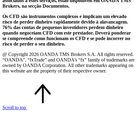
associados a estes serviços, estão disponíveis em OANDA TMS
Brokers, na secção Documentos.
Os CFD são instrumentos complexos e implicam um elevado
risco de perder dinheiro rapidamente devido à alavancagem.
76% das contas de pequenos investidores perdem dinheiro
quando negoceiam CFD com este prestador. Deverá ponderar
se compreende como funcionam os CFD e se pode incorrer no
risco de perder o seu dinheiro.
@ Copyright 2026 OANDA TMS Brokers S.A. All rights reserved.
“OANDA”, “fxTrade” and OANDA’s “fx” family of trademarks are
owned by OANDA Corporation. All other trademarks appearing on
this website are the property of their respective owner.
Scroll to top