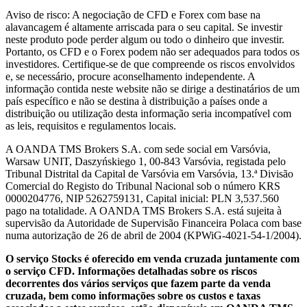
Aviso de risco: A negociação de CFD e Forex com base na
alavancagem é altamente arriscada para o seu capital. Se investir
neste produto pode perder algum ou todo o dinheiro que investir.
Portanto, os CFD e o Forex podem não ser adequados para todos os
investidores. Certifique-se de que compreende os riscos envolvidos
e, se necessário, procure aconselhamento independente. A
informação contida neste website não se dirige a destinatários de um
país específico e não se destina à distribuição a países onde a
distribuição ou utilização desta informação seria incompatível com
as leis, requisitos e regulamentos locais.
A OANDA TMS Brokers S.A. com sede social em Varsóvia,
Warsaw UNIT, Daszyńskiego 1, 00-843 Varsóvia, registada pelo
Tribunal Distrital da Capital de Varsóvia em Varsóvia, 13.ª Divisão
Comercial do Registo do Tribunal Nacional sob o número KRS
0000204776, NIP 5262759131, Capital inicial: PLN 3,537.560
pago na totalidade. A OANDA TMS Brokers S.A. está sujeita à
supervisão da Autoridade de Supervisão Financeira Polaca com base
numa autorização de 26 de abril de 2004 (KPWiG-4021-54-1/2004).
O serviço Stocks é oferecido em venda cruzada juntamente com
o serviço CFD. Informações detalhadas sobre os riscos
decorrentes dos vários serviços que fazem parte da venda
cruzada, bem como informações sobre os custos e taxas