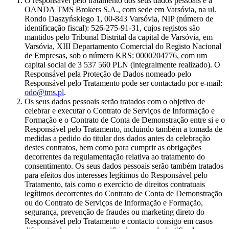
O responsável pelo tratamento dos seus dados pessoais é a
OANDA TMS Brokers S.A., com sede em Varsóvia, na ul.
Rondo Daszyńskiego 1, 00-843 Varsóvia, NIP (número de
identificação fiscal): 526-275-91-31, cujos registos são
mantidos pelo Tribunal Distrital da capital de Varsóvia, em
Varsóvia, XIII Departamento Comercial do Registo Nacional
de Empresas, sob o número KRS: 0000204776, com um
capital social de 3 537 560 PLN (integralmente realizado). O
Responsável pela Proteção de Dados nomeado pelo
Responsável pelo Tratamento pode ser contactado por e-mail:
odo@tms.pl
.
Os seus dados pessoais serão tratados com o objetivo de
celebrar e executar o Contrato de Serviços de Informação e
Formação e o Contrato de Conta de Demonstração entre si e o
Responsável pelo Tratamento, incluindo também a tomada de
medidas a pedido do titular dos dados antes da celebração
destes contratos, bem como para cumprir as obrigações
decorrentes da regulamentação relativa ao tratamento do
consentimento. Os seus dados pessoais serão também tratados
para efeitos dos interesses legítimos do Responsável pelo
Tratamento, tais como o exercício de direitos contratuais
legítimos decorrentes do Contrato de Conta de Demonstração
ou do Contrato de Serviços de Informação e Formação,
segurança, prevenção de fraudes ou marketing direto do
Responsável pelo Tratamento e contacto consigo em casos