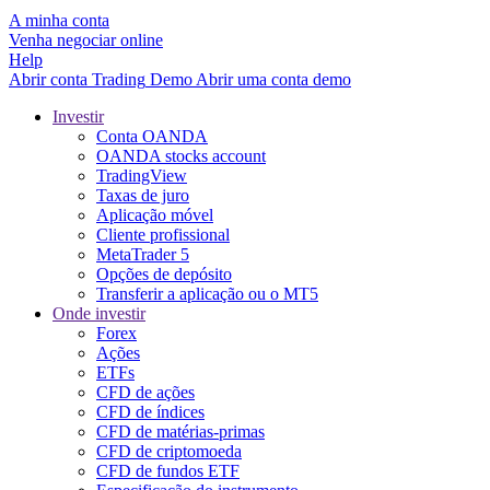
A minha conta
Venha negociar online
Help
Abrir conta
Trading
Demo
Abrir uma conta demo
Investir
Conta OANDA
OANDA stocks account
TradingView
Taxas de juro
Aplicação móvel
Cliente profissional
MetaTrader 5
Opções de depósito
Transferir a aplicação ou o MT5
Onde investir
Forex
Ações
ETFs
CFD de ações
CFD de índices
CFD de matérias-primas
CFD de criptomoeda
CFD de fundos ETF