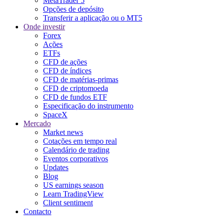
MetaTrader 5
Opções de depósito
Transferir a aplicação ou o MT5
Onde investir
Forex
Ações
ETFs
CFD de ações
CFD de índices
CFD de matérias-primas
CFD de criptomoeda
CFD de fundos ETF
Especificação do instrumento
SpaceX
Mercado
Market news
Cotações em tempo real
Calendário de trading
Eventos corporativos
Updates
Blog
US earnings season
Learn TradingView
Client sentiment
Contacto