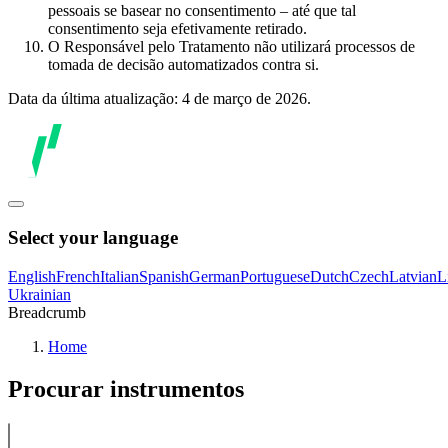
pessoais se basear no consentimento – até que tal
consentimento seja efetivamente retirado.
O Responsável pelo Tratamento não utilizará processos de
tomada de decisão automatizados contra si.
Data da última atualização: 4 de março de 2026.
Select your language
English
French
Italian
Spanish
German
Portuguese
Dutch
Czech
Latvian
L
Ukrainian
Breadcrumb
Home
Procurar instrumentos