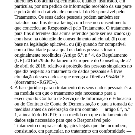
diferentes dos acima especificados, quando justificado, em
particular, por um pedido de informação recebido da sua parte
e pelo âmbito da atividade comercial do Responsável pelo
Tratamento. Os seus dados pessoais podem também ser
tratados para fins de marketing com base no consentimento
que concedeu ao Responsável pelo Tratamento. O tratamento
para fins diferentes dos acima referidos pode ser realizado: (i)
com base na obtenção de consentimento adicional, (ii) com
base na legislação aplicável, ou (iii) quando for compatível
com a finalidade para a qual os dados pessoais foram
originalmente recolhidos (Artigo 6.º, n.º 4, do Regulamento
(UE) 2016/679 do Parlamento Europeu e do Conselho, de 27
de abril de 2016, relativo à proteção das pessoas singulares no
que diz respeito ao tratamento de dados pessoais e à livre
circulação desses dados e que revoga a Diretiva 95/46/CE,
(doravante: «RGPD»).
A base jurídica para o tratamento dos seus dados pessoais é: a.
na medida em que o tratamento seja necessário para a
execução do Contrato de Serviços de Informação e Educação
ou do Contrato de Conta de Demonstração e para a tomada de
medidas antes da celebração de um contrato — artigo 6.º, n.º
1, alínea b) do RGPD; b. na medida em que o tratamento de
dados seja necessário para que o Responsável pelo
Tratamento cumpra as obrigações legais que lhe incumbem,
consistindo, em particular, no tratamento em conformidade —