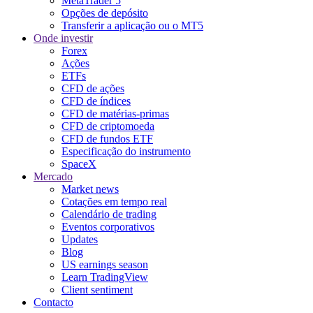
MetaTrader 5
Opções de depósito
Transferir a aplicação ou o MT5
Onde investir
Forex
Ações
ETFs
CFD de ações
CFD de índices
CFD de matérias-primas
CFD de criptomoeda
CFD de fundos ETF
Especificação do instrumento
SpaceX
Mercado
Market news
Cotações em tempo real
Calendário de trading
Eventos corporativos
Updates
Blog
US earnings season
Learn TradingView
Client sentiment
Contacto