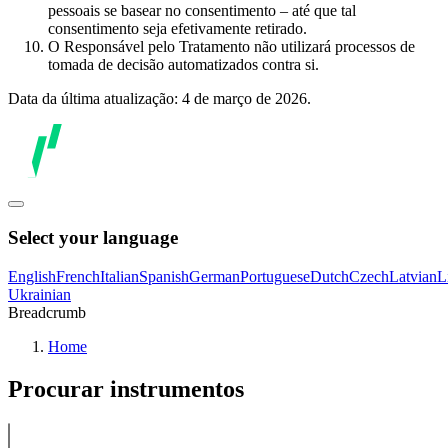
pessoais se basear no consentimento – até que tal
consentimento seja efetivamente retirado.
O Responsável pelo Tratamento não utilizará processos de
tomada de decisão automatizados contra si.
Data da última atualização: 4 de março de 2026.
Select your language
English
French
Italian
Spanish
German
Portuguese
Dutch
Czech
Latvian
L
Ukrainian
Breadcrumb
Home
Procurar instrumentos