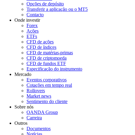
Opções de depósito
Transferir a aplicação ou o MT5
Contacto
Onde investir
Forex
Ações
ETFs
CFD de ações
CFD de índices
CFD de matérias-primas
CFD de criptomoeda
CFD de fundos ETF
Especificação do instrumento
Mercado
Eventos corporativos
Cotações em tempo real
Rollovers
Market news
Sentimento do cliente
Sobre nós
OANDA Group
Carreira
Outros
Documentos
Notícias