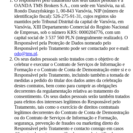
O responsável pelo tratamento dos seus dados pessoais é a
OANDA TMS Brokers S.A., com sede em Varsóvia, na ul.
Rondo Daszyńskiego 1, 00-843 Varsóvia, NIP (número de
identificação fiscal): 526-275-91-31, cujos registos são
mantidos pelo Tribunal Distrital da capital de Varsóvia, em
Varsóvia, XIII Departamento Comercial do Registo Nacional
de Empresas, sob o número KRS: 0000204776, com um
capital social de 3 537 560 PLN (integralmente realizado). O
Responsável pela Proteção de Dados nomeado pelo
Responsável pelo Tratamento pode ser contactado por e-mail:
odo@tms.pl
.
Os seus dados pessoais serão tratados com o objetivo de
celebrar e executar o Contrato de Serviços de Informação e
Formação e o Contrato de Conta de Demonstração entre si e o
Responsável pelo Tratamento, incluindo também a tomada de
medidas a pedido do titular dos dados antes da celebração
destes contratos, bem como para cumprir as obrigações
decorrentes da regulamentação relativa ao tratamento do
consentimento. Os seus dados pessoais serão também tratados
para efeitos dos interesses legítimos do Responsável pelo
Tratamento, tais como o exercício de direitos contratuais
legítimos decorrentes do Contrato de Conta de Demonstração
ou do Contrato de Serviços de Informação e Formação,
segurança, prevenção de fraudes ou marketing direto do
Responsável pelo Tratamento e contacto consigo em casos