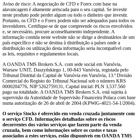
Aviso de risco: A negociação de CFD e Forex com base na
alavancagem é altamente arriscada para o seu capital. Se investir
neste produto pode perder algum ou todo o dinheiro que investir.
Portanto, os CFD e o Forex podem não ser adequados para todos os
investidores. Certifique-se de que compreende os riscos envolvidos
e, se necessário, procure aconselhamento independente. A
informação contida neste website não se dirige a destinatários de um
país específico e não se destina à distribuição a países onde a
distribuição ou utilização desta informação seria incompatível com
as leis, requisitos e regulamentos locais.
A OANDA TMS Brokers S.A. com sede social em Varsóvia,
Warsaw UNIT, Daszyńskiego 1, 00-843 Varsóvia, registada pelo
Tribunal Distrital da Capital de Varsóvia em Varsóvia, 13.ª Divisão
Comercial do Registo do Tribunal Nacional sob o número KRS
0000204776, NIP 5262759131, Capital inicial: PLN 3,537.560
pago na totalidade. A OANDA TMS Brokers S.A. está sujeita à
supervisão da Autoridade de Supervisão Financeira Polaca com base
numa autorização de 26 de abril de 2004 (KPWiG-4021-54-1/2004).
O serviço Stocks é oferecido em venda cruzada juntamente com
o serviço CFD. Informações detalhadas sobre os riscos
decorrentes dos vários serviços que fazem parte da venda
cruzada, bem como informações sobre os custos e taxas
associados a estes serviços, estão disponíveis em OANDA TMS