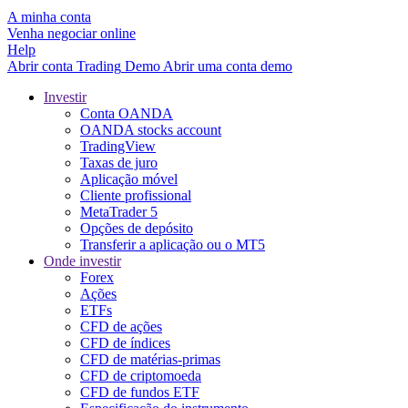
A minha conta
Venha negociar online
Help
Abrir conta
Trading
Demo
Abrir uma conta demo
Investir
Conta OANDA
OANDA stocks account
TradingView
Taxas de juro
Aplicação móvel
Cliente profissional
MetaTrader 5
Opções de depósito
Transferir a aplicação ou o MT5
Onde investir
Forex
Ações
ETFs
CFD de ações
CFD de índices
CFD de matérias-primas
CFD de criptomoeda
CFD de fundos ETF