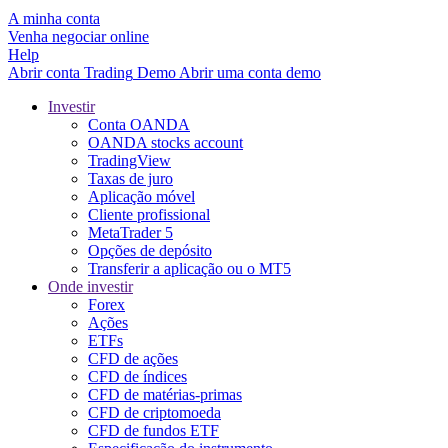
A minha conta
Venha negociar online
Help
Abrir conta
Trading
Demo
Abrir uma conta demo
Investir
Conta OANDA
OANDA stocks account
TradingView
Taxas de juro
Aplicação móvel
Cliente profissional
MetaTrader 5
Opções de depósito
Transferir a aplicação ou o MT5
Onde investir
Forex
Ações
ETFs
CFD de ações
CFD de índices
CFD de matérias-primas
CFD de criptomoeda
CFD de fundos ETF