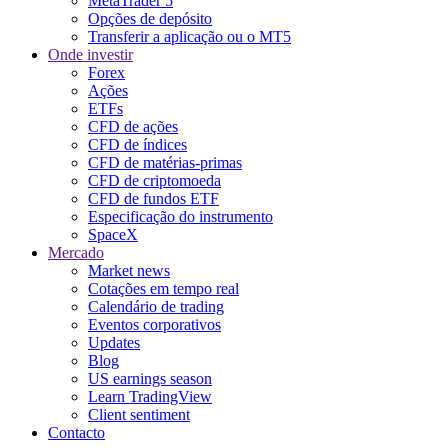
MetaTrader 5
Opções de depósito
Transferir a aplicação ou o MT5
Onde investir
Forex
Ações
ETFs
CFD de ações
CFD de índices
CFD de matérias-primas
CFD de criptomoeda
CFD de fundos ETF
Especificação do instrumento
SpaceX
Mercado
Market news
Cotações em tempo real
Calendário de trading
Eventos corporativos
Updates
Blog
US earnings season
Learn TradingView
Client sentiment
Contacto