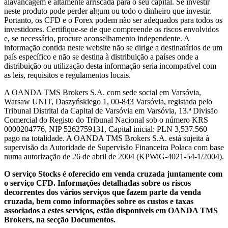
alavancagem é altamente arriscada para o seu capital. Se investir
neste produto pode perder algum ou todo o dinheiro que investir.
Portanto, os CFD e o Forex podem não ser adequados para todos os
investidores. Certifique-se de que compreende os riscos envolvidos
e, se necessário, procure aconselhamento independente. A
informação contida neste website não se dirige a destinatários de um
país específico e não se destina à distribuição a países onde a
distribuição ou utilização desta informação seria incompatível com
as leis, requisitos e regulamentos locais.
A OANDA TMS Brokers S.A. com sede social em Varsóvia,
Warsaw UNIT, Daszyńskiego 1, 00-843 Varsóvia, registada pelo
Tribunal Distrital da Capital de Varsóvia em Varsóvia, 13.ª Divisão
Comercial do Registo do Tribunal Nacional sob o número KRS
0000204776, NIP 5262759131, Capital inicial: PLN 3,537.560
pago na totalidade. A OANDA TMS Brokers S.A. está sujeita à
supervisão da Autoridade de Supervisão Financeira Polaca com base
numa autorização de 26 de abril de 2004 (KPWiG-4021-54-1/2004).
O serviço Stocks é oferecido em venda cruzada juntamente com
o serviço CFD. Informações detalhadas sobre os riscos
decorrentes dos vários serviços que fazem parte da venda
cruzada, bem como informações sobre os custos e taxas
associados a estes serviços, estão disponíveis em OANDA TMS
Brokers, na secção Documentos.