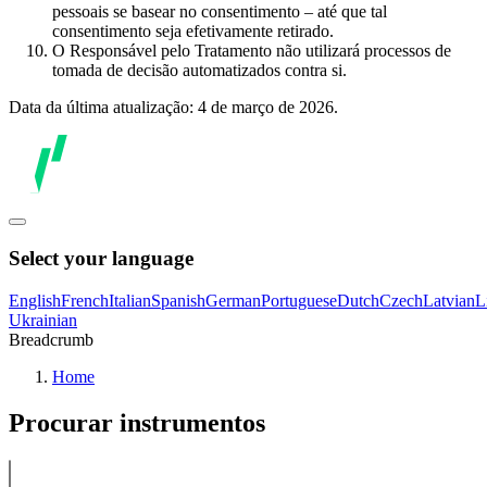
pessoais se basear no consentimento – até que tal
consentimento seja efetivamente retirado.
O Responsável pelo Tratamento não utilizará processos de
tomada de decisão automatizados contra si.
Data da última atualização: 4 de março de 2026.
Select your language
English
French
Italian
Spanish
German
Portuguese
Dutch
Czech
Latvian
L
Ukrainian
Breadcrumb
Home
Procurar instrumentos