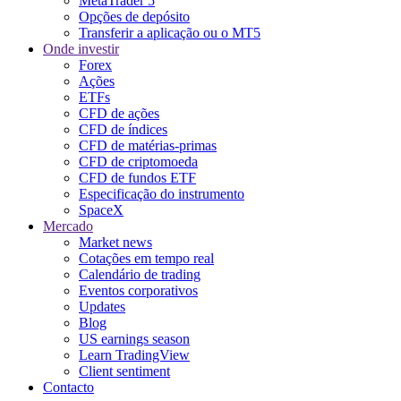
MetaTrader 5
Opções de depósito
Transferir a aplicação ou o MT5
Onde investir
Forex
Ações
ETFs
CFD de ações
CFD de índices
CFD de matérias-primas
CFD de criptomoeda
CFD de fundos ETF
Especificação do instrumento
SpaceX
Mercado
Market news
Cotações em tempo real
Calendário de trading
Eventos corporativos
Updates
Blog
US earnings season
Learn TradingView
Client sentiment
Contacto