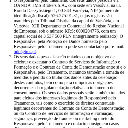
O responsável pelo tratamento dos seus dados pessoais é a
OANDA TMS Brokers S.A., com sede em Varsóvia, na ul.
Rondo Daszyńskiego 1, 00-843 Varsóvia, NIP (número de
identificação fiscal): 526-275-91-31, cujos registos são
mantidos pelo Tribunal Distrital da capital de Varsóvia, em
Varsóvia, XIII Departamento Comercial do Registo Nacional
de Empresas, sob o número KRS: 0000204776, com um
capital social de 3 537 560 PLN (integralmente realizado). O
Responsável pela Proteção de Dados nomeado pelo
Responsável pelo Tratamento pode ser contactado por e-mail:
odo@tms.pl
.
Os seus dados pessoais serão tratados com o objetivo de
celebrar e executar o Contrato de Serviços de Informação e
Formação e o Contrato de Conta de Demonstração entre si e o
Responsável pelo Tratamento, incluindo também a tomada de
medidas a pedido do titular dos dados antes da celebração
destes contratos, bem como para cumprir as obrigações
decorrentes da regulamentação relativa ao tratamento do
consentimento. Os seus dados pessoais serão também tratados
para efeitos dos interesses legítimos do Responsável pelo
Tratamento, tais como o exercício de direitos contratuais
legítimos decorrentes do Contrato de Conta de Demonstração
ou do Contrato de Serviços de Informação e Formação,
segurança, prevenção de fraudes ou marketing direto do
Responsável pelo Tratamento e contacto consigo em casos