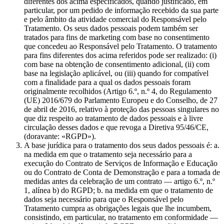
diferentes dos acima especificados, quando justificado, em
particular, por um pedido de informação recebido da sua parte
e pelo âmbito da atividade comercial do Responsável pelo
Tratamento. Os seus dados pessoais podem também ser
tratados para fins de marketing com base no consentimento
que concedeu ao Responsável pelo Tratamento. O tratamento
para fins diferentes dos acima referidos pode ser realizado: (i)
com base na obtenção de consentimento adicional, (ii) com
base na legislação aplicável, ou (iii) quando for compatível
com a finalidade para a qual os dados pessoais foram
originalmente recolhidos (Artigo 6.º, n.º 4, do Regulamento
(UE) 2016/679 do Parlamento Europeu e do Conselho, de 27
de abril de 2016, relativo à proteção das pessoas singulares no
que diz respeito ao tratamento de dados pessoais e à livre
circulação desses dados e que revoga a Diretiva 95/46/CE,
(doravante: «RGPD»).
A base jurídica para o tratamento dos seus dados pessoais é: a.
na medida em que o tratamento seja necessário para a
execução do Contrato de Serviços de Informação e Educação
ou do Contrato de Conta de Demonstração e para a tomada de
medidas antes da celebração de um contrato — artigo 6.º, n.º
1, alínea b) do RGPD; b. na medida em que o tratamento de
dados seja necessário para que o Responsável pelo
Tratamento cumpra as obrigações legais que lhe incumbem,
consistindo, em particular, no tratamento em conformidade —