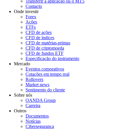
Transferir a aplicação ou o MT5
Contacto
Onde investir
Forex
Ações
ETFs
CFD de ações
CFD de índices
CFD de matérias-primas
CFD de criptomoeda
CFD de fundos ETF
Especificação do instrumento
Mercado
Eventos corporativos
Cotações em tempo real
Rollovers
Market news
Sentimento do cliente
Sobre nós
OANDA Group
Carreira
Outros
Documentos
Notícias
Cibersegurança