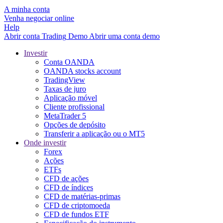
A minha conta
Venha negociar online
Help
Abrir conta
Trading
Demo
Abrir uma conta demo
Investir
Conta OANDA
OANDA stocks account
TradingView
Taxas de juro
Aplicação móvel
Cliente profissional
MetaTrader 5
Opções de depósito
Transferir a aplicação ou o MT5
Onde investir
Forex
Ações
ETFs
CFD de ações
CFD de índices
CFD de matérias-primas
CFD de criptomoeda
CFD de fundos ETF