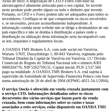
Aviso de risco: A negociação de CFD e Forex com base na
alavancagem é altamente arriscada para o seu capital. Se investir
neste produto pode perder algum ou todo o dinheiro que investir.
Portanto, os CFD e o Forex podem não ser adequados para todos os
investidores. Certifique-se de que compreende os riscos envolvidos
e, se necessário, procure aconselhamento independente. A
informação contida neste website não se dirige a destinatários de um
país específico e não se destina à distribuição a países onde a
distribuição ou utilização desta informação seria incompatível com
as leis, requisitos e regulamentos locais.
A OANDA TMS Brokers S.A. com sede social em Varsóvia,
Warsaw UNIT, Daszyńskiego 1, 00-843 Varsóvia, registada pelo
Tribunal Distrital da Capital de Varsóvia em Varsóvia, 13.ª Divisão
Comercial do Registo do Tribunal Nacional sob o número KRS
0000204776, NIP 5262759131, Capital inicial: PLN 3,537.560
pago na totalidade. A OANDA TMS Brokers S.A. está sujeita à
supervisão da Autoridade de Supervisão Financeira Polaca com base
numa autorização de 26 de abril de 2004 (KPWiG-4021-54-1/2004).
O serviço Stocks é oferecido em venda cruzada juntamente com
o serviço CFD. Informações detalhadas sobre os riscos
decorrentes dos vários serviços que fazem parte da venda
cruzada, bem como informações sobre os custos e taxas
associados a estes serviços, estão disponíveis em OANDA TMS