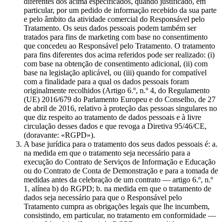
diferentes dos acima especificados, quando justificado, em
particular, por um pedido de informação recebido da sua parte
e pelo âmbito da atividade comercial do Responsável pelo
Tratamento. Os seus dados pessoais podem também ser
tratados para fins de marketing com base no consentimento
que concedeu ao Responsável pelo Tratamento. O tratamento
para fins diferentes dos acima referidos pode ser realizado: (i)
com base na obtenção de consentimento adicional, (ii) com
base na legislação aplicável, ou (iii) quando for compatível
com a finalidade para a qual os dados pessoais foram
originalmente recolhidos (Artigo 6.º, n.º 4, do Regulamento
(UE) 2016/679 do Parlamento Europeu e do Conselho, de 27
de abril de 2016, relativo à proteção das pessoas singulares no
que diz respeito ao tratamento de dados pessoais e à livre
circulação desses dados e que revoga a Diretiva 95/46/CE,
(doravante: «RGPD»).
A base jurídica para o tratamento dos seus dados pessoais é: a.
na medida em que o tratamento seja necessário para a
execução do Contrato de Serviços de Informação e Educação
ou do Contrato de Conta de Demonstração e para a tomada de
medidas antes da celebração de um contrato — artigo 6.º, n.º
1, alínea b) do RGPD; b. na medida em que o tratamento de
dados seja necessário para que o Responsável pelo
Tratamento cumpra as obrigações legais que lhe incumbem,
consistindo, em particular, no tratamento em conformidade —