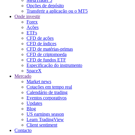
MetaTrader 5
Opções de depósito
Transferir a aplicação ou o MT5
Onde investir
Forex
Ações
ETFs
CFD de ações
CFD de índices
CFD de matérias-primas
CFD de criptomoeda
CFD de fundos ETF
Especificação do instrumento
SpaceX
Mercado
Market news
Cotações em tempo real
Calendário de trading
Eventos corporativos
Updates
Blog
US earnings season
Learn TradingView
Client sentiment
Contacto