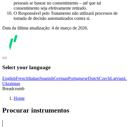
pessoais se basear no consentimento – até que tal
consentimento seja efetivamente retirado.
O Responsável pelo Tratamento não utilizará processos de
tomada de decisão automatizados contra si.
Data da última atualização: 4 de março de 2026.
Select your language
English
French
Italian
Spanish
German
Portuguese
Dutch
Czech
Latvian
L
Ukrainian
Breadcrumb
Home
Procurar instrumentos