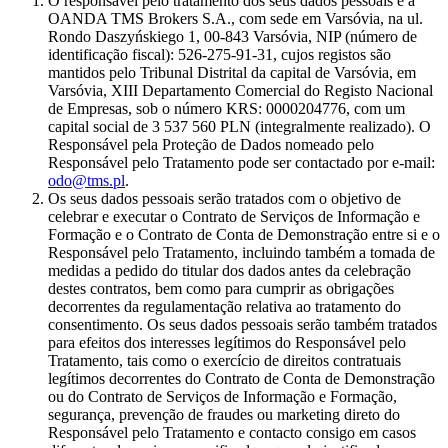
O responsável pelo tratamento dos seus dados pessoais é a
OANDA TMS Brokers S.A., com sede em Varsóvia, na ul.
Rondo Daszyńskiego 1, 00-843 Varsóvia, NIP (número de
identificação fiscal): 526-275-91-31, cujos registos são
mantidos pelo Tribunal Distrital da capital de Varsóvia, em
Varsóvia, XIII Departamento Comercial do Registo Nacional
de Empresas, sob o número KRS: 0000204776, com um
capital social de 3 537 560 PLN (integralmente realizado). O
Responsável pela Proteção de Dados nomeado pelo
Responsável pelo Tratamento pode ser contactado por e-mail:
odo@tms.pl
.
Os seus dados pessoais serão tratados com o objetivo de
celebrar e executar o Contrato de Serviços de Informação e
Formação e o Contrato de Conta de Demonstração entre si e o
Responsável pelo Tratamento, incluindo também a tomada de
medidas a pedido do titular dos dados antes da celebração
destes contratos, bem como para cumprir as obrigações
decorrentes da regulamentação relativa ao tratamento do
consentimento. Os seus dados pessoais serão também tratados
para efeitos dos interesses legítimos do Responsável pelo
Tratamento, tais como o exercício de direitos contratuais
legítimos decorrentes do Contrato de Conta de Demonstração
ou do Contrato de Serviços de Informação e Formação,
segurança, prevenção de fraudes ou marketing direto do
Responsável pelo Tratamento e contacto consigo em casos