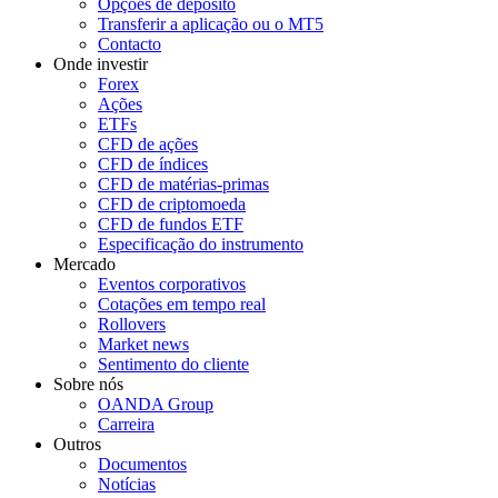
Opções de depósito
Transferir a aplicação ou o MT5
Contacto
Onde investir
Forex
Ações
ETFs
CFD de ações
CFD de índices
CFD de matérias-primas
CFD de criptomoeda
CFD de fundos ETF
Especificação do instrumento
Mercado
Eventos corporativos
Cotações em tempo real
Rollovers
Market news
Sentimento do cliente
Sobre nós
OANDA Group
Carreira
Outros
Documentos
Notícias