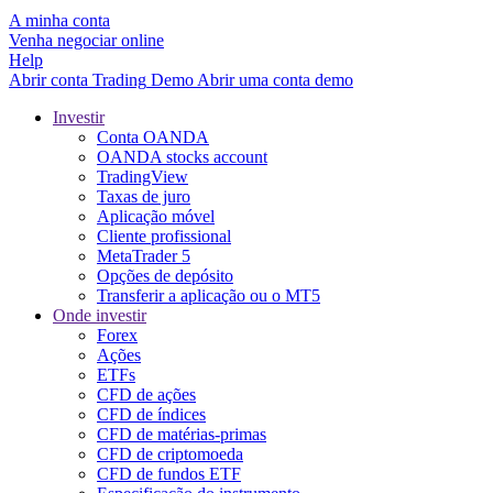
A minha conta
Venha negociar online
Help
Abrir conta
Trading
Demo
Abrir uma conta demo
Investir
Conta OANDA
OANDA stocks account
TradingView
Taxas de juro
Aplicação móvel
Cliente profissional
MetaTrader 5
Opções de depósito
Transferir a aplicação ou o MT5
Onde investir
Forex
Ações
ETFs
CFD de ações
CFD de índices
CFD de matérias-primas
CFD de criptomoeda
CFD de fundos ETF