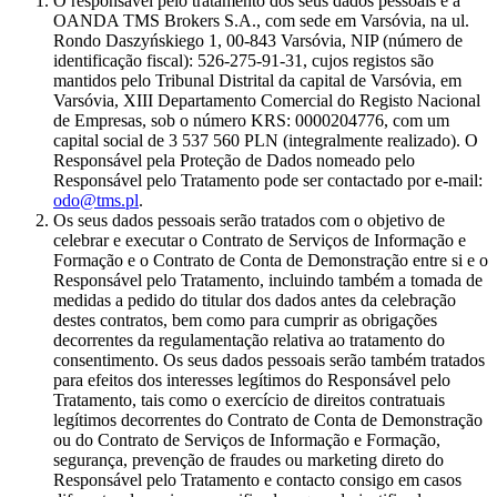
O responsável pelo tratamento dos seus dados pessoais é a
OANDA TMS Brokers S.A., com sede em Varsóvia, na ul.
Rondo Daszyńskiego 1, 00-843 Varsóvia, NIP (número de
identificação fiscal): 526-275-91-31, cujos registos são
mantidos pelo Tribunal Distrital da capital de Varsóvia, em
Varsóvia, XIII Departamento Comercial do Registo Nacional
de Empresas, sob o número KRS: 0000204776, com um
capital social de 3 537 560 PLN (integralmente realizado). O
Responsável pela Proteção de Dados nomeado pelo
Responsável pelo Tratamento pode ser contactado por e-mail:
odo@tms.pl
.
Os seus dados pessoais serão tratados com o objetivo de
celebrar e executar o Contrato de Serviços de Informação e
Formação e o Contrato de Conta de Demonstração entre si e o
Responsável pelo Tratamento, incluindo também a tomada de
medidas a pedido do titular dos dados antes da celebração
destes contratos, bem como para cumprir as obrigações
decorrentes da regulamentação relativa ao tratamento do
consentimento. Os seus dados pessoais serão também tratados
para efeitos dos interesses legítimos do Responsável pelo
Tratamento, tais como o exercício de direitos contratuais
legítimos decorrentes do Contrato de Conta de Demonstração
ou do Contrato de Serviços de Informação e Formação,
segurança, prevenção de fraudes ou marketing direto do
Responsável pelo Tratamento e contacto consigo em casos