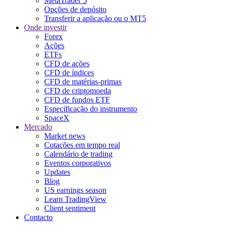
MetaTrader 5
Opções de depósito
Transferir a aplicação ou o MT5
Onde investir
Forex
Ações
ETFs
CFD de ações
CFD de índices
CFD de matérias-primas
CFD de criptomoeda
CFD de fundos ETF
Especificação do instrumento
SpaceX
Mercado
Market news
Cotações em tempo real
Calendário de trading
Eventos corporativos
Updates
Blog
US earnings season
Learn TradingView
Client sentiment
Contacto