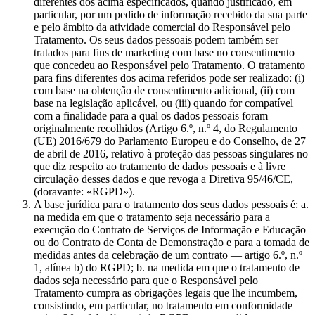
diferentes dos acima especificados, quando justificado, em
particular, por um pedido de informação recebido da sua parte
e pelo âmbito da atividade comercial do Responsável pelo
Tratamento. Os seus dados pessoais podem também ser
tratados para fins de marketing com base no consentimento
que concedeu ao Responsável pelo Tratamento. O tratamento
para fins diferentes dos acima referidos pode ser realizado: (i)
com base na obtenção de consentimento adicional, (ii) com
base na legislação aplicável, ou (iii) quando for compatível
com a finalidade para a qual os dados pessoais foram
originalmente recolhidos (Artigo 6.º, n.º 4, do Regulamento
(UE) 2016/679 do Parlamento Europeu e do Conselho, de 27
de abril de 2016, relativo à proteção das pessoas singulares no
que diz respeito ao tratamento de dados pessoais e à livre
circulação desses dados e que revoga a Diretiva 95/46/CE,
(doravante: «RGPD»).
A base jurídica para o tratamento dos seus dados pessoais é: a.
na medida em que o tratamento seja necessário para a
execução do Contrato de Serviços de Informação e Educação
ou do Contrato de Conta de Demonstração e para a tomada de
medidas antes da celebração de um contrato — artigo 6.º, n.º
1, alínea b) do RGPD; b. na medida em que o tratamento de
dados seja necessário para que o Responsável pelo
Tratamento cumpra as obrigações legais que lhe incumbem,
consistindo, em particular, no tratamento em conformidade —