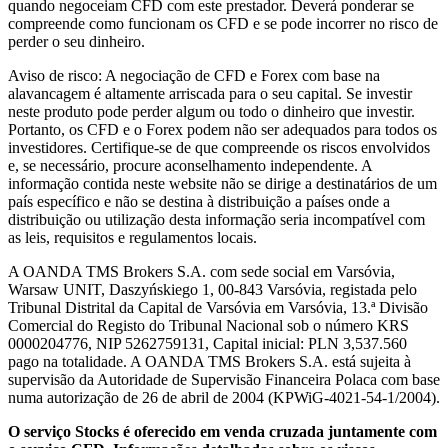
quando negoceiam CFD com este prestador. Deverá ponderar se
compreende como funcionam os CFD e se pode incorrer no risco de
perder o seu dinheiro.
Aviso de risco: A negociação de CFD e Forex com base na
alavancagem é altamente arriscada para o seu capital. Se investir
neste produto pode perder algum ou todo o dinheiro que investir.
Portanto, os CFD e o Forex podem não ser adequados para todos os
investidores. Certifique-se de que compreende os riscos envolvidos
e, se necessário, procure aconselhamento independente. A
informação contida neste website não se dirige a destinatários de um
país específico e não se destina à distribuição a países onde a
distribuição ou utilização desta informação seria incompatível com
as leis, requisitos e regulamentos locais.
A OANDA TMS Brokers S.A. com sede social em Varsóvia,
Warsaw UNIT, Daszyńskiego 1, 00-843 Varsóvia, registada pelo
Tribunal Distrital da Capital de Varsóvia em Varsóvia, 13.ª Divisão
Comercial do Registo do Tribunal Nacional sob o número KRS
0000204776, NIP 5262759131, Capital inicial: PLN 3,537.560
pago na totalidade. A OANDA TMS Brokers S.A. está sujeita à
supervisão da Autoridade de Supervisão Financeira Polaca com base
numa autorização de 26 de abril de 2004 (KPWiG-4021-54-1/2004).
O serviço Stocks é oferecido em venda cruzada juntamente com