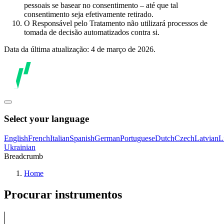
pessoais se basear no consentimento – até que tal
consentimento seja efetivamente retirado.
O Responsável pelo Tratamento não utilizará processos de
tomada de decisão automatizados contra si.
Data da última atualização: 4 de março de 2026.
Select your language
English
French
Italian
Spanish
German
Portuguese
Dutch
Czech
Latvian
L
Ukrainian
Breadcrumb
Home
Procurar instrumentos