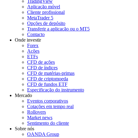
TradingView
Aplicação móvel
Cliente profissional
MetaTrader 5
Opções de depósito
Transferir a aplicação ou o MT5
Contacto
Onde investir
Forex
Ações
ETFs
CFD de ações
CFD de índices
CFD de matérias-primas
CFD de criptomoeda
CFD de fundos ETF
Especificação do instrumento
Mercado
Eventos corporativos
Cotações em tempo real
Rollovers
Market news
Sentimento do cliente
Sobre nós
OANDA Group