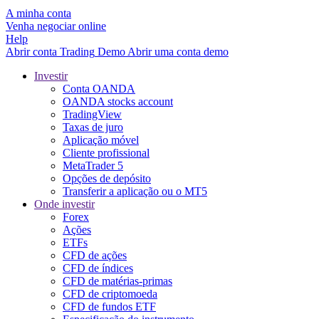
A minha conta
Venha negociar online
Help
Abrir conta
Trading
Demo
Abrir uma conta demo
Investir
Conta OANDA
OANDA stocks account
TradingView
Taxas de juro
Aplicação móvel
Cliente profissional
MetaTrader 5
Opções de depósito
Transferir a aplicação ou o MT5
Onde investir
Forex
Ações
ETFs
CFD de ações
CFD de índices
CFD de matérias-primas
CFD de criptomoeda
CFD de fundos ETF