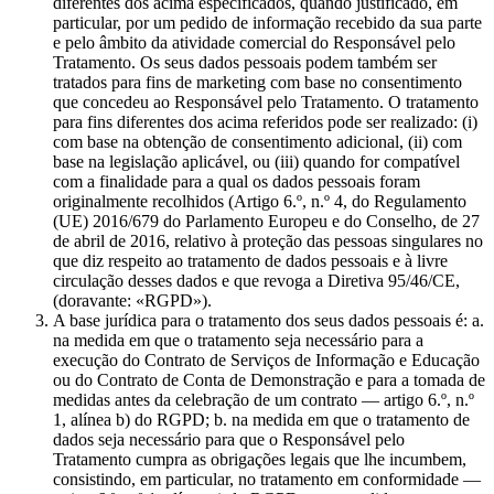
diferentes dos acima especificados, quando justificado, em
particular, por um pedido de informação recebido da sua parte
e pelo âmbito da atividade comercial do Responsável pelo
Tratamento. Os seus dados pessoais podem também ser
tratados para fins de marketing com base no consentimento
que concedeu ao Responsável pelo Tratamento. O tratamento
para fins diferentes dos acima referidos pode ser realizado: (i)
com base na obtenção de consentimento adicional, (ii) com
base na legislação aplicável, ou (iii) quando for compatível
com a finalidade para a qual os dados pessoais foram
originalmente recolhidos (Artigo 6.º, n.º 4, do Regulamento
(UE) 2016/679 do Parlamento Europeu e do Conselho, de 27
de abril de 2016, relativo à proteção das pessoas singulares no
que diz respeito ao tratamento de dados pessoais e à livre
circulação desses dados e que revoga a Diretiva 95/46/CE,
(doravante: «RGPD»).
A base jurídica para o tratamento dos seus dados pessoais é: a.
na medida em que o tratamento seja necessário para a
execução do Contrato de Serviços de Informação e Educação
ou do Contrato de Conta de Demonstração e para a tomada de
medidas antes da celebração de um contrato — artigo 6.º, n.º
1, alínea b) do RGPD; b. na medida em que o tratamento de
dados seja necessário para que o Responsável pelo
Tratamento cumpra as obrigações legais que lhe incumbem,
consistindo, em particular, no tratamento em conformidade —