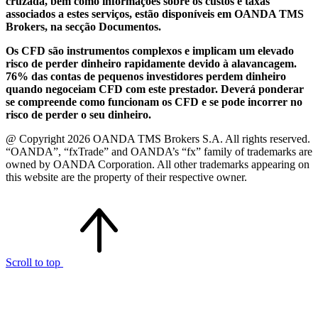
cruzada, bem como informações sobre os custos e taxas
associados a estes serviços, estão disponíveis em OANDA TMS
Brokers, na secção Documentos.
Os CFD são instrumentos complexos e implicam um elevado
risco de perder dinheiro rapidamente devido à alavancagem.
76% das contas de pequenos investidores perdem dinheiro
quando negoceiam CFD com este prestador. Deverá ponderar
se compreende como funcionam os CFD e se pode incorrer no
risco de perder o seu dinheiro.
@ Copyright 2026 OANDA TMS Brokers S.A. All rights reserved.
“OANDA”, “fxTrade” and OANDA’s “fx” family of trademarks are
owned by OANDA Corporation. All other trademarks appearing on
this website are the property of their respective owner.
Scroll to top