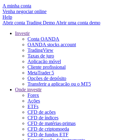
A minha conta
Venha negociar online
Help
Abrir conta
Trading
Demo
Abrir uma conta demo
Investir
Conta OANDA
OANDA stocks account
TradingView
Taxas de juro
Aplicação móvel
Cliente profissional
MetaTrader 5
Opções de depósito
Transferir a aplicação ou o MT5
Onde investir
Forex
Ações
ETFs
CFD de ações
CFD de índices
CFD de matérias-primas
CFD de criptomoeda
CFD de fundos ETF