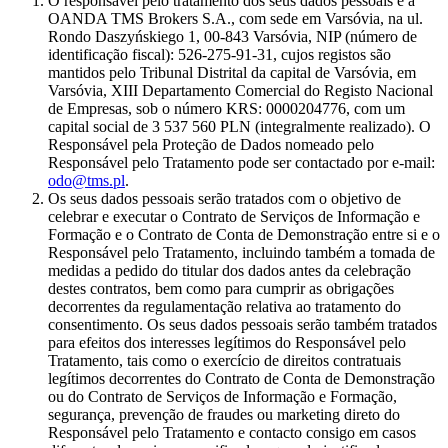
O responsável pelo tratamento dos seus dados pessoais é a
OANDA TMS Brokers S.A., com sede em Varsóvia, na ul.
Rondo Daszyńskiego 1, 00-843 Varsóvia, NIP (número de
identificação fiscal): 526-275-91-31, cujos registos são
mantidos pelo Tribunal Distrital da capital de Varsóvia, em
Varsóvia, XIII Departamento Comercial do Registo Nacional
de Empresas, sob o número KRS: 0000204776, com um
capital social de 3 537 560 PLN (integralmente realizado). O
Responsável pela Proteção de Dados nomeado pelo
Responsável pelo Tratamento pode ser contactado por e-mail:
odo@tms.pl
.
Os seus dados pessoais serão tratados com o objetivo de
celebrar e executar o Contrato de Serviços de Informação e
Formação e o Contrato de Conta de Demonstração entre si e o
Responsável pelo Tratamento, incluindo também a tomada de
medidas a pedido do titular dos dados antes da celebração
destes contratos, bem como para cumprir as obrigações
decorrentes da regulamentação relativa ao tratamento do
consentimento. Os seus dados pessoais serão também tratados
para efeitos dos interesses legítimos do Responsável pelo
Tratamento, tais como o exercício de direitos contratuais
legítimos decorrentes do Contrato de Conta de Demonstração
ou do Contrato de Serviços de Informação e Formação,
segurança, prevenção de fraudes ou marketing direto do
Responsável pelo Tratamento e contacto consigo em casos