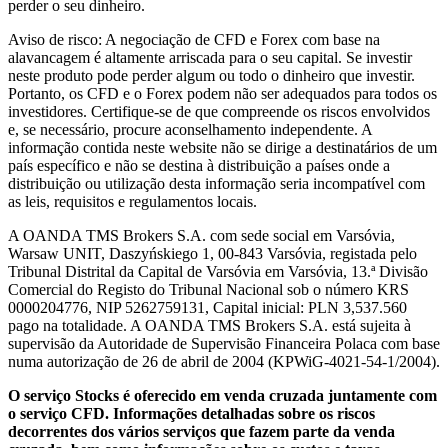
perder o seu dinheiro.
Aviso de risco: A negociação de CFD e Forex com base na
alavancagem é altamente arriscada para o seu capital. Se investir
neste produto pode perder algum ou todo o dinheiro que investir.
Portanto, os CFD e o Forex podem não ser adequados para todos os
investidores. Certifique-se de que compreende os riscos envolvidos
e, se necessário, procure aconselhamento independente. A
informação contida neste website não se dirige a destinatários de um
país específico e não se destina à distribuição a países onde a
distribuição ou utilização desta informação seria incompatível com
as leis, requisitos e regulamentos locais.
A OANDA TMS Brokers S.A. com sede social em Varsóvia,
Warsaw UNIT, Daszyńskiego 1, 00-843 Varsóvia, registada pelo
Tribunal Distrital da Capital de Varsóvia em Varsóvia, 13.ª Divisão
Comercial do Registo do Tribunal Nacional sob o número KRS
0000204776, NIP 5262759131, Capital inicial: PLN 3,537.560
pago na totalidade. A OANDA TMS Brokers S.A. está sujeita à
supervisão da Autoridade de Supervisão Financeira Polaca com base
numa autorização de 26 de abril de 2004 (KPWiG-4021-54-1/2004).
O serviço Stocks é oferecido em venda cruzada juntamente com
o serviço CFD. Informações detalhadas sobre os riscos
decorrentes dos vários serviços que fazem parte da venda