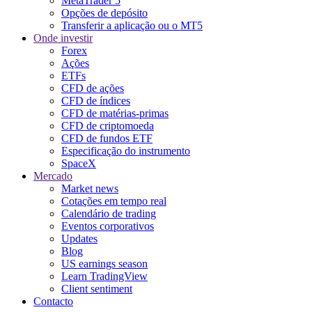
MetaTrader 5
Opções de depósito
Transferir a aplicação ou o MT5
Onde investir
Forex
Ações
ETFs
CFD de ações
CFD de índices
CFD de matérias-primas
CFD de criptomoeda
CFD de fundos ETF
Especificação do instrumento
SpaceX
Mercado
Market news
Cotações em tempo real
Calendário de trading
Eventos corporativos
Updates
Blog
US earnings season
Learn TradingView
Client sentiment
Contacto