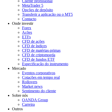
Cliente profissional
MetaTrader 5
Opções de depósito
Transferir a aplicação ou o MT5
Contacto
Onde investir
Forex
Ações
ETFs
CFD de ações
CFD de índices
CFD de matérias-primas
CFD de criptomoeda
CFD de fundos ETF
Especificação do instrumento
Mercado
Eventos corporativos
Cotações em tempo real
Rollovers
Market news
Sentimento do cliente
Sobre nós
OANDA Group
Carreira
Outros