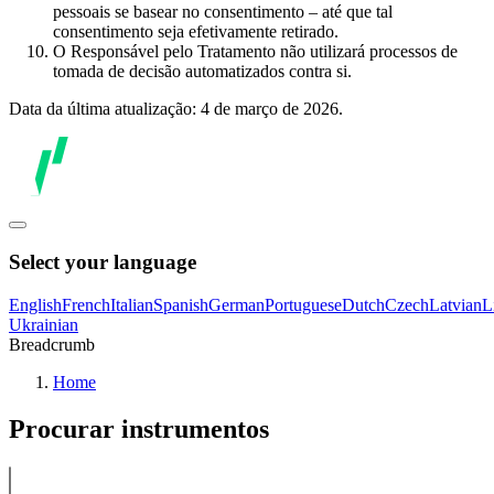
pessoais se basear no consentimento – até que tal
consentimento seja efetivamente retirado.
O Responsável pelo Tratamento não utilizará processos de
tomada de decisão automatizados contra si.
Data da última atualização: 4 de março de 2026.
Select your language
English
French
Italian
Spanish
German
Portuguese
Dutch
Czech
Latvian
L
Ukrainian
Breadcrumb
Home
Procurar instrumentos