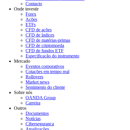
Contacto
Onde investir
Forex
Ações
ETFs
CFD de ações
CFD de índices
CFD de matérias-primas
CFD de criptomoeda
CFD de fundos ETF
Especificação do instrumento
Mercado
Eventos corporativos
Cotações em tempo real
Rollovers
Market news
Sentimento do cliente
Sobre nós
OANDA Group
Carreira
Outros
Documentos
Notícias
Cibersegurança
Atualizações