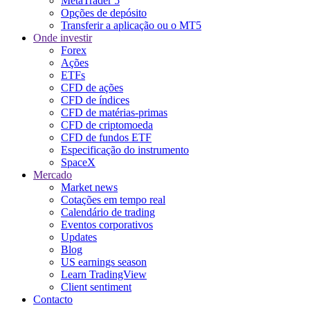
MetaTrader 5
Opções de depósito
Transferir a aplicação ou o MT5
Onde investir
Forex
Ações
ETFs
CFD de ações
CFD de índices
CFD de matérias-primas
CFD de criptomoeda
CFD de fundos ETF
Especificação do instrumento
SpaceX
Mercado
Market news
Cotações em tempo real
Calendário de trading
Eventos corporativos
Updates
Blog
US earnings season
Learn TradingView
Client sentiment
Contacto