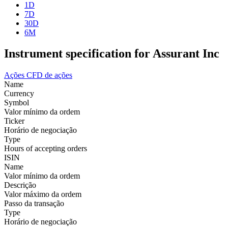
1D
7D
30D
6M
Instrument specification for Assurant Inc
Ações
CFD de ações
Name
Currency
Symbol
Valor mínimo da ordem
Ticker
Horário de negociação
Type
Hours of accepting orders
ISIN
Name
Valor mínimo da ordem
Descrição
Valor máximo da ordem
Passo da transação
Type
Horário de negociação