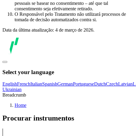
pessoais se basear no consentimento – até que tal
consentimento seja efetivamente retirado.
O Responsável pelo Tratamento não utilizará processos de
tomada de decisão automatizados contra si.
Data da última atualização: 4 de março de 2026.
Select your language
English
French
Italian
Spanish
German
Portuguese
Dutch
Czech
Latvian
L
Ukrainian
Breadcrumb
Home
Procurar instrumentos