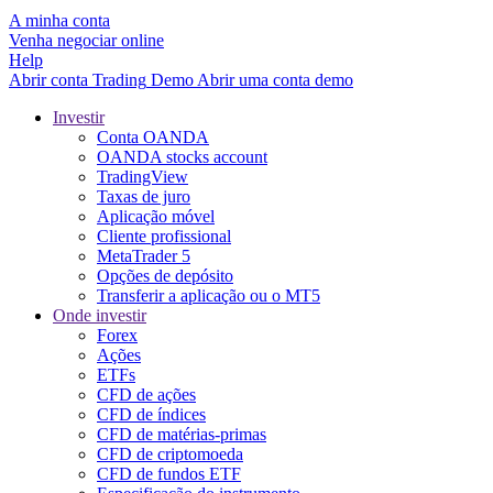
A minha conta
Venha negociar online
Help
Abrir conta
Trading
Demo
Abrir uma conta demo
Investir
Conta OANDA
OANDA stocks account
TradingView
Taxas de juro
Aplicação móvel
Cliente profissional
MetaTrader 5
Opções de depósito
Transferir a aplicação ou o MT5
Onde investir
Forex
Ações
ETFs
CFD de ações
CFD de índices
CFD de matérias-primas
CFD de criptomoeda
CFD de fundos ETF