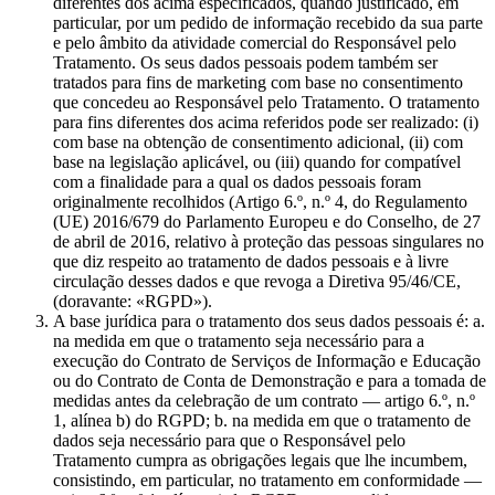
diferentes dos acima especificados, quando justificado, em
particular, por um pedido de informação recebido da sua parte
e pelo âmbito da atividade comercial do Responsável pelo
Tratamento. Os seus dados pessoais podem também ser
tratados para fins de marketing com base no consentimento
que concedeu ao Responsável pelo Tratamento. O tratamento
para fins diferentes dos acima referidos pode ser realizado: (i)
com base na obtenção de consentimento adicional, (ii) com
base na legislação aplicável, ou (iii) quando for compatível
com a finalidade para a qual os dados pessoais foram
originalmente recolhidos (Artigo 6.º, n.º 4, do Regulamento
(UE) 2016/679 do Parlamento Europeu e do Conselho, de 27
de abril de 2016, relativo à proteção das pessoas singulares no
que diz respeito ao tratamento de dados pessoais e à livre
circulação desses dados e que revoga a Diretiva 95/46/CE,
(doravante: «RGPD»).
A base jurídica para o tratamento dos seus dados pessoais é: a.
na medida em que o tratamento seja necessário para a
execução do Contrato de Serviços de Informação e Educação
ou do Contrato de Conta de Demonstração e para a tomada de
medidas antes da celebração de um contrato — artigo 6.º, n.º
1, alínea b) do RGPD; b. na medida em que o tratamento de
dados seja necessário para que o Responsável pelo
Tratamento cumpra as obrigações legais que lhe incumbem,
consistindo, em particular, no tratamento em conformidade —