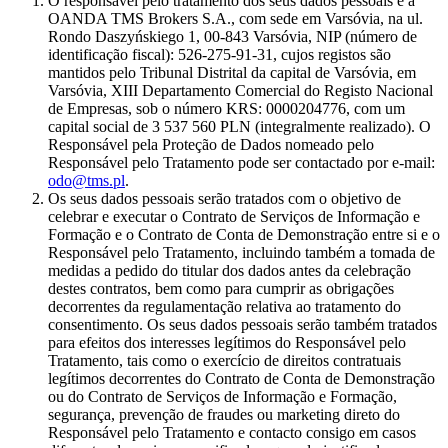
O responsável pelo tratamento dos seus dados pessoais é a
OANDA TMS Brokers S.A., com sede em Varsóvia, na ul.
Rondo Daszyńskiego 1, 00-843 Varsóvia, NIP (número de
identificação fiscal): 526-275-91-31, cujos registos são
mantidos pelo Tribunal Distrital da capital de Varsóvia, em
Varsóvia, XIII Departamento Comercial do Registo Nacional
de Empresas, sob o número KRS: 0000204776, com um
capital social de 3 537 560 PLN (integralmente realizado). O
Responsável pela Proteção de Dados nomeado pelo
Responsável pelo Tratamento pode ser contactado por e-mail:
odo@tms.pl
.
Os seus dados pessoais serão tratados com o objetivo de
celebrar e executar o Contrato de Serviços de Informação e
Formação e o Contrato de Conta de Demonstração entre si e o
Responsável pelo Tratamento, incluindo também a tomada de
medidas a pedido do titular dos dados antes da celebração
destes contratos, bem como para cumprir as obrigações
decorrentes da regulamentação relativa ao tratamento do
consentimento. Os seus dados pessoais serão também tratados
para efeitos dos interesses legítimos do Responsável pelo
Tratamento, tais como o exercício de direitos contratuais
legítimos decorrentes do Contrato de Conta de Demonstração
ou do Contrato de Serviços de Informação e Formação,
segurança, prevenção de fraudes ou marketing direto do
Responsável pelo Tratamento e contacto consigo em casos