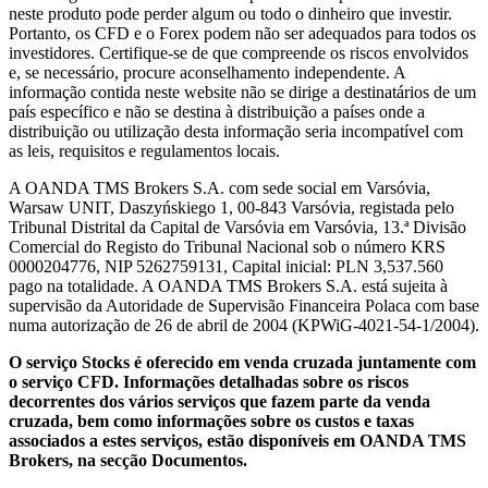
neste produto pode perder algum ou todo o dinheiro que investir.
Portanto, os CFD e o Forex podem não ser adequados para todos os
investidores. Certifique-se de que compreende os riscos envolvidos
e, se necessário, procure aconselhamento independente. A
informação contida neste website não se dirige a destinatários de um
país específico e não se destina à distribuição a países onde a
distribuição ou utilização desta informação seria incompatível com
as leis, requisitos e regulamentos locais.
A OANDA TMS Brokers S.A. com sede social em Varsóvia,
Warsaw UNIT, Daszyńskiego 1, 00-843 Varsóvia, registada pelo
Tribunal Distrital da Capital de Varsóvia em Varsóvia, 13.ª Divisão
Comercial do Registo do Tribunal Nacional sob o número KRS
0000204776, NIP 5262759131, Capital inicial: PLN 3,537.560
pago na totalidade. A OANDA TMS Brokers S.A. está sujeita à
supervisão da Autoridade de Supervisão Financeira Polaca com base
numa autorização de 26 de abril de 2004 (KPWiG-4021-54-1/2004).
O serviço Stocks é oferecido em venda cruzada juntamente com
o serviço CFD. Informações detalhadas sobre os riscos
decorrentes dos vários serviços que fazem parte da venda
cruzada, bem como informações sobre os custos e taxas
associados a estes serviços, estão disponíveis em OANDA TMS
Brokers, na secção Documentos.