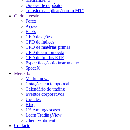
MetaTrader 5
Opções de depósito
Transferir a aplicação ou o MT5
Onde investir
Forex
Ações
ETFs
CFD de ações
CFD de índices
CFD de matérias-primas
CFD de criptomoeda
CFD de fundos ETF
Especificação do instrumento
SpaceX
Mercado
Market news
Cotações em tempo real
Calendário de trading
Eventos corporativos
Updates
Blog
US earnings season
Learn TradingView
Client sentiment
Contacto