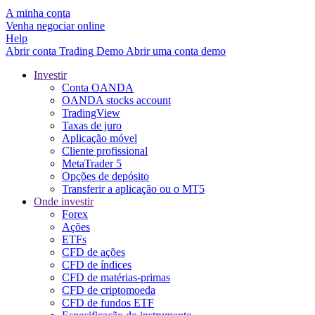
A minha conta
Venha negociar online
Help
Abrir conta
Trading
Demo
Abrir uma conta demo
Investir
Conta OANDA
OANDA stocks account
TradingView
Taxas de juro
Aplicação móvel
Cliente profissional
MetaTrader 5
Opções de depósito
Transferir a aplicação ou o MT5
Onde investir
Forex
Ações
ETFs
CFD de ações
CFD de índices
CFD de matérias-primas
CFD de criptomoeda
CFD de fundos ETF