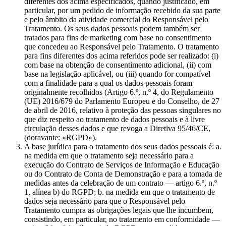
diferentes dos acima especificados, quando justificado, em
particular, por um pedido de informação recebido da sua parte
e pelo âmbito da atividade comercial do Responsável pelo
Tratamento. Os seus dados pessoais podem também ser
tratados para fins de marketing com base no consentimento
que concedeu ao Responsável pelo Tratamento. O tratamento
para fins diferentes dos acima referidos pode ser realizado: (i)
com base na obtenção de consentimento adicional, (ii) com
base na legislação aplicável, ou (iii) quando for compatível
com a finalidade para a qual os dados pessoais foram
originalmente recolhidos (Artigo 6.º, n.º 4, do Regulamento
(UE) 2016/679 do Parlamento Europeu e do Conselho, de 27
de abril de 2016, relativo à proteção das pessoas singulares no
que diz respeito ao tratamento de dados pessoais e à livre
circulação desses dados e que revoga a Diretiva 95/46/CE,
(doravante: «RGPD»).
A base jurídica para o tratamento dos seus dados pessoais é: a.
na medida em que o tratamento seja necessário para a
execução do Contrato de Serviços de Informação e Educação
ou do Contrato de Conta de Demonstração e para a tomada de
medidas antes da celebração de um contrato — artigo 6.º, n.º
1, alínea b) do RGPD; b. na medida em que o tratamento de
dados seja necessário para que o Responsável pelo
Tratamento cumpra as obrigações legais que lhe incumbem,
consistindo, em particular, no tratamento em conformidade —