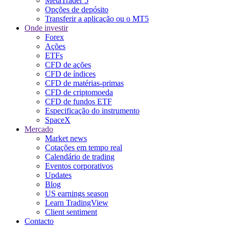
MetaTrader 5
Opções de depósito
Transferir a aplicação ou o MT5
Onde investir
Forex
Ações
ETFs
CFD de ações
CFD de índices
CFD de matérias-primas
CFD de criptomoeda
CFD de fundos ETF
Especificação do instrumento
SpaceX
Mercado
Market news
Cotações em tempo real
Calendário de trading
Eventos corporativos
Updates
Blog
US earnings season
Learn TradingView
Client sentiment
Contacto