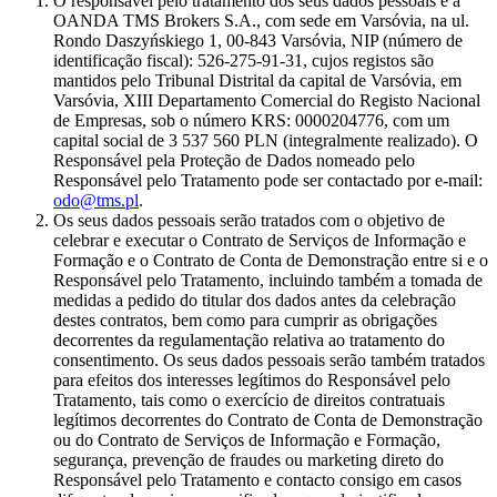
O responsável pelo tratamento dos seus dados pessoais é a
OANDA TMS Brokers S.A., com sede em Varsóvia, na ul.
Rondo Daszyńskiego 1, 00-843 Varsóvia, NIP (número de
identificação fiscal): 526-275-91-31, cujos registos são
mantidos pelo Tribunal Distrital da capital de Varsóvia, em
Varsóvia, XIII Departamento Comercial do Registo Nacional
de Empresas, sob o número KRS: 0000204776, com um
capital social de 3 537 560 PLN (integralmente realizado). O
Responsável pela Proteção de Dados nomeado pelo
Responsável pelo Tratamento pode ser contactado por e-mail:
odo@tms.pl
.
Os seus dados pessoais serão tratados com o objetivo de
celebrar e executar o Contrato de Serviços de Informação e
Formação e o Contrato de Conta de Demonstração entre si e o
Responsável pelo Tratamento, incluindo também a tomada de
medidas a pedido do titular dos dados antes da celebração
destes contratos, bem como para cumprir as obrigações
decorrentes da regulamentação relativa ao tratamento do
consentimento. Os seus dados pessoais serão também tratados
para efeitos dos interesses legítimos do Responsável pelo
Tratamento, tais como o exercício de direitos contratuais
legítimos decorrentes do Contrato de Conta de Demonstração
ou do Contrato de Serviços de Informação e Formação,
segurança, prevenção de fraudes ou marketing direto do
Responsável pelo Tratamento e contacto consigo em casos