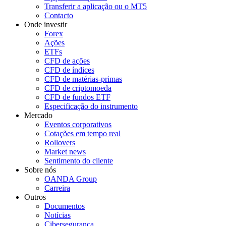
Transferir a aplicação ou o MT5
Contacto
Onde investir
Forex
Ações
ETFs
CFD de ações
CFD de índices
CFD de matérias-primas
CFD de criptomoeda
CFD de fundos ETF
Especificação do instrumento
Mercado
Eventos corporativos
Cotações em tempo real
Rollovers
Market news
Sentimento do cliente
Sobre nós
OANDA Group
Carreira
Outros
Documentos
Notícias
Cibersegurança