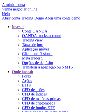
A minha conta
Venha negociar online
Help
Abrir conta
Trading
Demo
Abrir uma conta demo
Investir
Conta OANDA
OANDA stocks account
TradingView
Taxas de juro
Aplicação móvel
Cliente profissional
MetaTrader 5
Opções de depósito
Transferir a aplicação ou o MT5
Onde investir
Forex
Ações
ETFs
CFD de ações
CFD de índices
CFD de matérias-primas
CFD de criptomoeda
CFD de fundos ETF