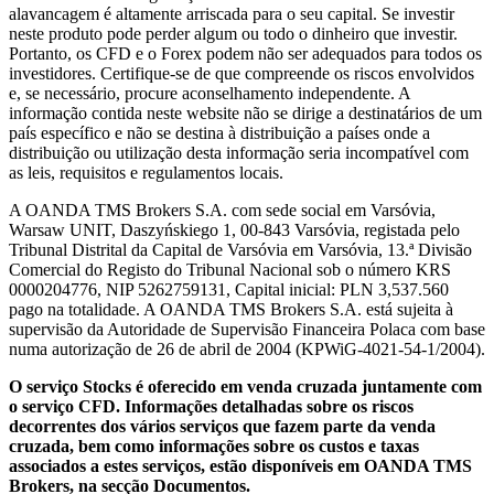
alavancagem é altamente arriscada para o seu capital. Se investir
neste produto pode perder algum ou todo o dinheiro que investir.
Portanto, os CFD e o Forex podem não ser adequados para todos os
investidores. Certifique-se de que compreende os riscos envolvidos
e, se necessário, procure aconselhamento independente. A
informação contida neste website não se dirige a destinatários de um
país específico e não se destina à distribuição a países onde a
distribuição ou utilização desta informação seria incompatível com
as leis, requisitos e regulamentos locais.
A OANDA TMS Brokers S.A. com sede social em Varsóvia,
Warsaw UNIT, Daszyńskiego 1, 00-843 Varsóvia, registada pelo
Tribunal Distrital da Capital de Varsóvia em Varsóvia, 13.ª Divisão
Comercial do Registo do Tribunal Nacional sob o número KRS
0000204776, NIP 5262759131, Capital inicial: PLN 3,537.560
pago na totalidade. A OANDA TMS Brokers S.A. está sujeita à
supervisão da Autoridade de Supervisão Financeira Polaca com base
numa autorização de 26 de abril de 2004 (KPWiG-4021-54-1/2004).
O serviço Stocks é oferecido em venda cruzada juntamente com
o serviço CFD. Informações detalhadas sobre os riscos
decorrentes dos vários serviços que fazem parte da venda
cruzada, bem como informações sobre os custos e taxas
associados a estes serviços, estão disponíveis em OANDA TMS
Brokers, na secção Documentos.