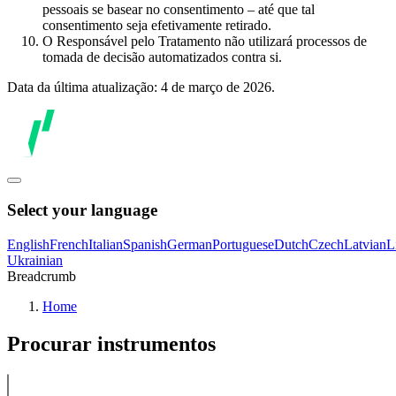
pessoais se basear no consentimento – até que tal
consentimento seja efetivamente retirado.
O Responsável pelo Tratamento não utilizará processos de
tomada de decisão automatizados contra si.
Data da última atualização: 4 de março de 2026.
Select your language
English
French
Italian
Spanish
German
Portuguese
Dutch
Czech
Latvian
L
Ukrainian
Breadcrumb
Home
Procurar instrumentos