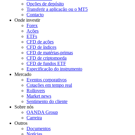
Opções de depósito
Transferir a aplicação ou o MT5
Contacto
Onde investir
Forex
Ações
ETFs
CFD de ações
CFD de índices
CFD de matérias-primas
CFD de criptomoeda
CFD de fundos ETF
Especificação do instrumento
Mercado
Eventos corporativos
Cotações em tempo real
Rollovers
Market news
Sentimento do cliente
Sobre nós
OANDA Group
Carreira
Outros
Documentos
Notícias