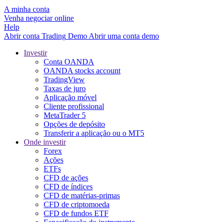
A minha conta
Venha negociar online
Help
Abrir conta
Trading
Demo
Abrir uma conta demo
Investir
Conta OANDA
OANDA stocks account
TradingView
Taxas de juro
Aplicação móvel
Cliente profissional
MetaTrader 5
Opções de depósito
Transferir a aplicação ou o MT5
Onde investir
Forex
Ações
ETFs
CFD de ações
CFD de índices
CFD de matérias-primas
CFD de criptomoeda
CFD de fundos ETF