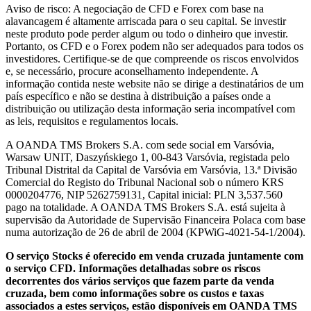
Aviso de risco: A negociação de CFD e Forex com base na
alavancagem é altamente arriscada para o seu capital. Se investir
neste produto pode perder algum ou todo o dinheiro que investir.
Portanto, os CFD e o Forex podem não ser adequados para todos os
investidores. Certifique-se de que compreende os riscos envolvidos
e, se necessário, procure aconselhamento independente. A
informação contida neste website não se dirige a destinatários de um
país específico e não se destina à distribuição a países onde a
distribuição ou utilização desta informação seria incompatível com
as leis, requisitos e regulamentos locais.
A OANDA TMS Brokers S.A. com sede social em Varsóvia,
Warsaw UNIT, Daszyńskiego 1, 00-843 Varsóvia, registada pelo
Tribunal Distrital da Capital de Varsóvia em Varsóvia, 13.ª Divisão
Comercial do Registo do Tribunal Nacional sob o número KRS
0000204776, NIP 5262759131, Capital inicial: PLN 3,537.560
pago na totalidade. A OANDA TMS Brokers S.A. está sujeita à
supervisão da Autoridade de Supervisão Financeira Polaca com base
numa autorização de 26 de abril de 2004 (KPWiG-4021-54-1/2004).
O serviço Stocks é oferecido em venda cruzada juntamente com
o serviço CFD. Informações detalhadas sobre os riscos
decorrentes dos vários serviços que fazem parte da venda
cruzada, bem como informações sobre os custos e taxas
associados a estes serviços, estão disponíveis em OANDA TMS