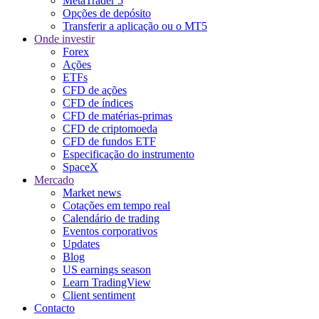
MetaTrader 5
Opções de depósito
Transferir a aplicação ou o MT5
Onde investir
Forex
Ações
ETFs
CFD de ações
CFD de índices
CFD de matérias-primas
CFD de criptomoeda
CFD de fundos ETF
Especificação do instrumento
SpaceX
Mercado
Market news
Cotações em tempo real
Calendário de trading
Eventos corporativos
Updates
Blog
US earnings season
Learn TradingView
Client sentiment
Contacto