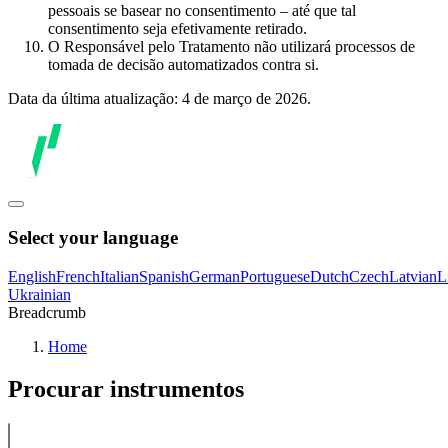
pessoais se basear no consentimento – até que tal
consentimento seja efetivamente retirado.
O Responsável pelo Tratamento não utilizará processos de
tomada de decisão automatizados contra si.
Data da última atualização: 4 de março de 2026.
Select your language
English
French
Italian
Spanish
German
Portuguese
Dutch
Czech
Latvian
L
Ukrainian
Breadcrumb
Home
Procurar instrumentos