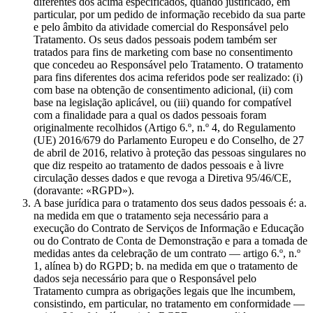
diferentes dos acima especificados, quando justificado, em
particular, por um pedido de informação recebido da sua parte
e pelo âmbito da atividade comercial do Responsável pelo
Tratamento. Os seus dados pessoais podem também ser
tratados para fins de marketing com base no consentimento
que concedeu ao Responsável pelo Tratamento. O tratamento
para fins diferentes dos acima referidos pode ser realizado: (i)
com base na obtenção de consentimento adicional, (ii) com
base na legislação aplicável, ou (iii) quando for compatível
com a finalidade para a qual os dados pessoais foram
originalmente recolhidos (Artigo 6.º, n.º 4, do Regulamento
(UE) 2016/679 do Parlamento Europeu e do Conselho, de 27
de abril de 2016, relativo à proteção das pessoas singulares no
que diz respeito ao tratamento de dados pessoais e à livre
circulação desses dados e que revoga a Diretiva 95/46/CE,
(doravante: «RGPD»).
A base jurídica para o tratamento dos seus dados pessoais é: a.
na medida em que o tratamento seja necessário para a
execução do Contrato de Serviços de Informação e Educação
ou do Contrato de Conta de Demonstração e para a tomada de
medidas antes da celebração de um contrato — artigo 6.º, n.º
1, alínea b) do RGPD; b. na medida em que o tratamento de
dados seja necessário para que o Responsável pelo
Tratamento cumpra as obrigações legais que lhe incumbem,
consistindo, em particular, no tratamento em conformidade —