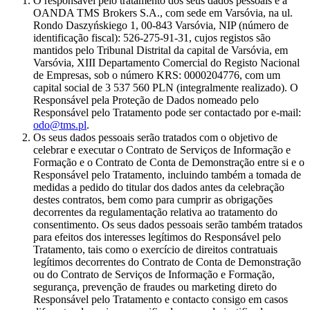
O responsável pelo tratamento dos seus dados pessoais é a
OANDA TMS Brokers S.A., com sede em Varsóvia, na ul.
Rondo Daszyńskiego 1, 00-843 Varsóvia, NIP (número de
identificação fiscal): 526-275-91-31, cujos registos são
mantidos pelo Tribunal Distrital da capital de Varsóvia, em
Varsóvia, XIII Departamento Comercial do Registo Nacional
de Empresas, sob o número KRS: 0000204776, com um
capital social de 3 537 560 PLN (integralmente realizado). O
Responsável pela Proteção de Dados nomeado pelo
Responsável pelo Tratamento pode ser contactado por e-mail:
odo@tms.pl
.
Os seus dados pessoais serão tratados com o objetivo de
celebrar e executar o Contrato de Serviços de Informação e
Formação e o Contrato de Conta de Demonstração entre si e o
Responsável pelo Tratamento, incluindo também a tomada de
medidas a pedido do titular dos dados antes da celebração
destes contratos, bem como para cumprir as obrigações
decorrentes da regulamentação relativa ao tratamento do
consentimento. Os seus dados pessoais serão também tratados
para efeitos dos interesses legítimos do Responsável pelo
Tratamento, tais como o exercício de direitos contratuais
legítimos decorrentes do Contrato de Conta de Demonstração
ou do Contrato de Serviços de Informação e Formação,
segurança, prevenção de fraudes ou marketing direto do
Responsável pelo Tratamento e contacto consigo em casos