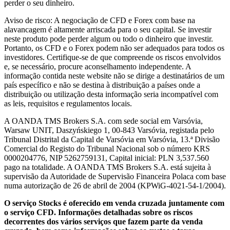
perder o seu dinheiro.
Aviso de risco: A negociação de CFD e Forex com base na
alavancagem é altamente arriscada para o seu capital. Se investir
neste produto pode perder algum ou todo o dinheiro que investir.
Portanto, os CFD e o Forex podem não ser adequados para todos os
investidores. Certifique-se de que compreende os riscos envolvidos
e, se necessário, procure aconselhamento independente. A
informação contida neste website não se dirige a destinatários de um
país específico e não se destina à distribuição a países onde a
distribuição ou utilização desta informação seria incompatível com
as leis, requisitos e regulamentos locais.
A OANDA TMS Brokers S.A. com sede social em Varsóvia,
Warsaw UNIT, Daszyńskiego 1, 00-843 Varsóvia, registada pelo
Tribunal Distrital da Capital de Varsóvia em Varsóvia, 13.ª Divisão
Comercial do Registo do Tribunal Nacional sob o número KRS
0000204776, NIP 5262759131, Capital inicial: PLN 3,537.560
pago na totalidade. A OANDA TMS Brokers S.A. está sujeita à
supervisão da Autoridade de Supervisão Financeira Polaca com base
numa autorização de 26 de abril de 2004 (KPWiG-4021-54-1/2004).
O serviço Stocks é oferecido em venda cruzada juntamente com
o serviço CFD. Informações detalhadas sobre os riscos
decorrentes dos vários serviços que fazem parte da venda