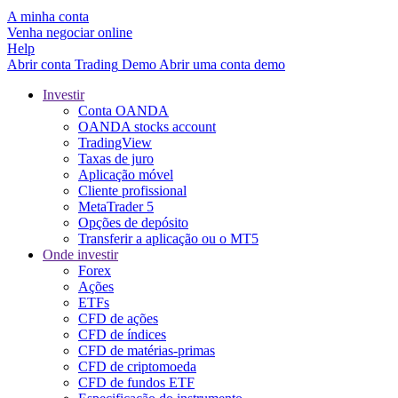
A minha conta
Venha negociar online
Help
Abrir conta
Trading
Demo
Abrir uma conta demo
Investir
Conta OANDA
OANDA stocks account
TradingView
Taxas de juro
Aplicação móvel
Cliente profissional
MetaTrader 5
Opções de depósito
Transferir a aplicação ou o MT5
Onde investir
Forex
Ações
ETFs
CFD de ações
CFD de índices
CFD de matérias-primas
CFD de criptomoeda
CFD de fundos ETF