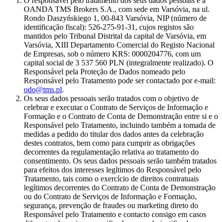
O responsável pelo tratamento dos seus dados pessoais é a
OANDA TMS Brokers S.A., com sede em Varsóvia, na ul.
Rondo Daszyńskiego 1, 00-843 Varsóvia, NIP (número de
identificação fiscal): 526-275-91-31, cujos registos são
mantidos pelo Tribunal Distrital da capital de Varsóvia, em
Varsóvia, XIII Departamento Comercial do Registo Nacional
de Empresas, sob o número KRS: 0000204776, com um
capital social de 3 537 560 PLN (integralmente realizado). O
Responsável pela Proteção de Dados nomeado pelo
Responsável pelo Tratamento pode ser contactado por e-mail:
odo@tms.pl
.
Os seus dados pessoais serão tratados com o objetivo de
celebrar e executar o Contrato de Serviços de Informação e
Formação e o Contrato de Conta de Demonstração entre si e o
Responsável pelo Tratamento, incluindo também a tomada de
medidas a pedido do titular dos dados antes da celebração
destes contratos, bem como para cumprir as obrigações
decorrentes da regulamentação relativa ao tratamento do
consentimento. Os seus dados pessoais serão também tratados
para efeitos dos interesses legítimos do Responsável pelo
Tratamento, tais como o exercício de direitos contratuais
legítimos decorrentes do Contrato de Conta de Demonstração
ou do Contrato de Serviços de Informação e Formação,
segurança, prevenção de fraudes ou marketing direto do
Responsável pelo Tratamento e contacto consigo em casos