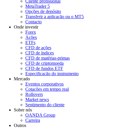
Cliente profissional
MetaTrader 5
Opções de depósito
Transferir a aplicação ou o MT5
Contacto
Onde investir
Forex
Ações
ETFs
CFD de ações
CFD de índices
CFD de matérias-primas
CFD de criptomoeda
CFD de fundos ETF
Especificação do instrumento
Mercado
Eventos corporativos
Cotações em tempo real
Rollovers
Market news
Sentimento do cliente
Sobre nós
OANDA Group
Carreira
Outros