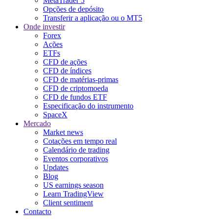
MetaTrader 5
Opções de depósito
Transferir a aplicação ou o MT5
Onde investir
Forex
Ações
ETFs
CFD de ações
CFD de índices
CFD de matérias-primas
CFD de criptomoeda
CFD de fundos ETF
Especificação do instrumento
SpaceX
Mercado
Market news
Cotações em tempo real
Calendário de trading
Eventos corporativos
Updates
Blog
US earnings season
Learn TradingView
Client sentiment
Contacto