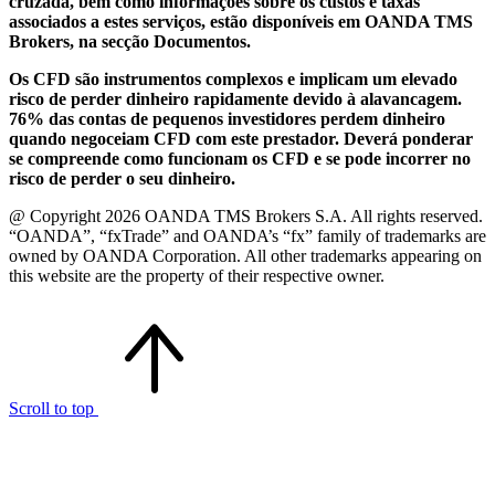
cruzada, bem como informações sobre os custos e taxas
associados a estes serviços, estão disponíveis em OANDA TMS
Brokers, na secção Documentos.
Os CFD são instrumentos complexos e implicam um elevado
risco de perder dinheiro rapidamente devido à alavancagem.
76% das contas de pequenos investidores perdem dinheiro
quando negoceiam CFD com este prestador. Deverá ponderar
se compreende como funcionam os CFD e se pode incorrer no
risco de perder o seu dinheiro.
@ Copyright 2026 OANDA TMS Brokers S.A. All rights reserved.
“OANDA”, “fxTrade” and OANDA’s “fx” family of trademarks are
owned by OANDA Corporation. All other trademarks appearing on
this website are the property of their respective owner.
Scroll to top