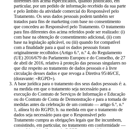
diferentes dos acima especificados, quando justificado, em
particular, por um pedido de informação recebido da sua parte
e pelo âmbito da atividade comercial do Responsável pelo
Tratamento. Os seus dados pessoais podem também ser
tratados para fins de marketing com base no consentimento
que concedeu ao Responsável pelo Tratamento. O tratamento
para fins diferentes dos acima referidos pode ser realizado: (i)
com base na obtenção de consentimento adicional, (ii) com
base na legislação aplicável, ou (iii) quando for compatível
com a finalidade para a qual os dados pessoais foram
originalmente recolhidos (Artigo 6.º, n.º 4, do Regulamento
(UE) 2016/679 do Parlamento Europeu e do Conselho, de 27
de abril de 2016, relativo à proteção das pessoas singulares no
que diz respeito ao tratamento de dados pessoais e à livre
circulação desses dados e que revoga a Diretiva 95/46/CE,
(doravante: «RGPD»).
A base jurídica para o tratamento dos seus dados pessoais é: a.
na medida em que o tratamento seja necessário para a
execução do Contrato de Serviços de Informação e Educação
ou do Contrato de Conta de Demonstração e para a tomada de
medidas antes da celebração de um contrato — artigo 6.º, n.º
1, alínea b) do RGPD; b. na medida em que o tratamento de
dados seja necessário para que o Responsável pelo
Tratamento cumpra as obrigações legais que lhe incumbem,
consistindo, em particular, no tratamento em conformidade —