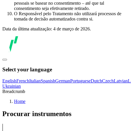
pessoais se basear no consentimento – até que tal
consentimento seja efetivamente retirado.
O Responsável pelo Tratamento não utilizará processos de
tomada de decisão automatizados contra si.
Data da última atualização: 4 de março de 2026.
Select your language
English
French
Italian
Spanish
German
Portuguese
Dutch
Czech
Latvian
L
Ukrainian
Breadcrumb
Home
Procurar instrumentos