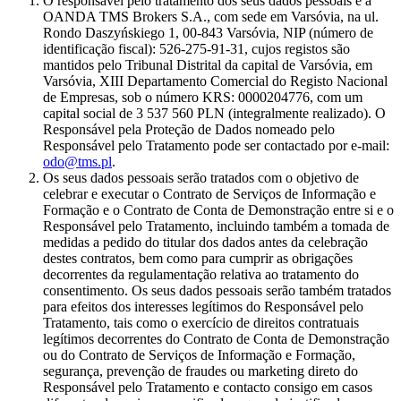
O responsável pelo tratamento dos seus dados pessoais é a
OANDA TMS Brokers S.A., com sede em Varsóvia, na ul.
Rondo Daszyńskiego 1, 00-843 Varsóvia, NIP (número de
identificação fiscal): 526-275-91-31, cujos registos são
mantidos pelo Tribunal Distrital da capital de Varsóvia, em
Varsóvia, XIII Departamento Comercial do Registo Nacional
de Empresas, sob o número KRS: 0000204776, com um
capital social de 3 537 560 PLN (integralmente realizado). O
Responsável pela Proteção de Dados nomeado pelo
Responsável pelo Tratamento pode ser contactado por e-mail:
odo@tms.pl
.
Os seus dados pessoais serão tratados com o objetivo de
celebrar e executar o Contrato de Serviços de Informação e
Formação e o Contrato de Conta de Demonstração entre si e o
Responsável pelo Tratamento, incluindo também a tomada de
medidas a pedido do titular dos dados antes da celebração
destes contratos, bem como para cumprir as obrigações
decorrentes da regulamentação relativa ao tratamento do
consentimento. Os seus dados pessoais serão também tratados
para efeitos dos interesses legítimos do Responsável pelo
Tratamento, tais como o exercício de direitos contratuais
legítimos decorrentes do Contrato de Conta de Demonstração
ou do Contrato de Serviços de Informação e Formação,
segurança, prevenção de fraudes ou marketing direto do
Responsável pelo Tratamento e contacto consigo em casos