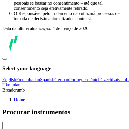
pessoais se basear no consentimento – até que tal
consentimento seja efetivamente retirado.
O Responsável pelo Tratamento não utilizará processos de
tomada de decisão automatizados contra si.
Data da última atualização: 4 de março de 2026.
Select your language
English
French
Italian
Spanish
German
Portuguese
Dutch
Czech
Latvian
L
Ukrainian
Breadcrumb
Home
Procurar instrumentos