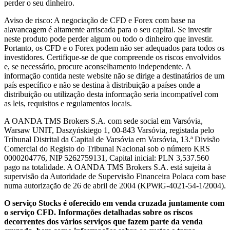
perder o seu dinheiro.
Aviso de risco: A negociação de CFD e Forex com base na
alavancagem é altamente arriscada para o seu capital. Se investir
neste produto pode perder algum ou todo o dinheiro que investir.
Portanto, os CFD e o Forex podem não ser adequados para todos os
investidores. Certifique-se de que compreende os riscos envolvidos
e, se necessário, procure aconselhamento independente. A
informação contida neste website não se dirige a destinatários de um
país específico e não se destina à distribuição a países onde a
distribuição ou utilização desta informação seria incompatível com
as leis, requisitos e regulamentos locais.
A OANDA TMS Brokers S.A. com sede social em Varsóvia,
Warsaw UNIT, Daszyńskiego 1, 00-843 Varsóvia, registada pelo
Tribunal Distrital da Capital de Varsóvia em Varsóvia, 13.ª Divisão
Comercial do Registo do Tribunal Nacional sob o número KRS
0000204776, NIP 5262759131, Capital inicial: PLN 3,537.560
pago na totalidade. A OANDA TMS Brokers S.A. está sujeita à
supervisão da Autoridade de Supervisão Financeira Polaca com base
numa autorização de 26 de abril de 2004 (KPWiG-4021-54-1/2004).
O serviço Stocks é oferecido em venda cruzada juntamente com
o serviço CFD. Informações detalhadas sobre os riscos
decorrentes dos vários serviços que fazem parte da venda