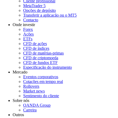
Cliente profissional
MetaTrader 5
Opções de depósito
Transferir a aplicação ou o MT5
Contacto
Onde investir
Forex
Ações
ETFs
CFD de ações
CFD de índices
CFD de matérias-primas
CFD de criptomoeda
CFD de fundos ETF
Especificação do instrumento
Mercado
Eventos corporativos
Cotações em tempo real
Rollovers
Market news
Sentimento do cliente
Sobre nós
OANDA Group
Carreira
Outros