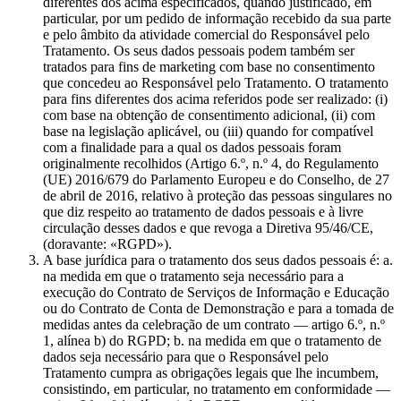
diferentes dos acima especificados, quando justificado, em
particular, por um pedido de informação recebido da sua parte
e pelo âmbito da atividade comercial do Responsável pelo
Tratamento. Os seus dados pessoais podem também ser
tratados para fins de marketing com base no consentimento
que concedeu ao Responsável pelo Tratamento. O tratamento
para fins diferentes dos acima referidos pode ser realizado: (i)
com base na obtenção de consentimento adicional, (ii) com
base na legislação aplicável, ou (iii) quando for compatível
com a finalidade para a qual os dados pessoais foram
originalmente recolhidos (Artigo 6.º, n.º 4, do Regulamento
(UE) 2016/679 do Parlamento Europeu e do Conselho, de 27
de abril de 2016, relativo à proteção das pessoas singulares no
que diz respeito ao tratamento de dados pessoais e à livre
circulação desses dados e que revoga a Diretiva 95/46/CE,
(doravante: «RGPD»).
A base jurídica para o tratamento dos seus dados pessoais é: a.
na medida em que o tratamento seja necessário para a
execução do Contrato de Serviços de Informação e Educação
ou do Contrato de Conta de Demonstração e para a tomada de
medidas antes da celebração de um contrato — artigo 6.º, n.º
1, alínea b) do RGPD; b. na medida em que o tratamento de
dados seja necessário para que o Responsável pelo
Tratamento cumpra as obrigações legais que lhe incumbem,
consistindo, em particular, no tratamento em conformidade —