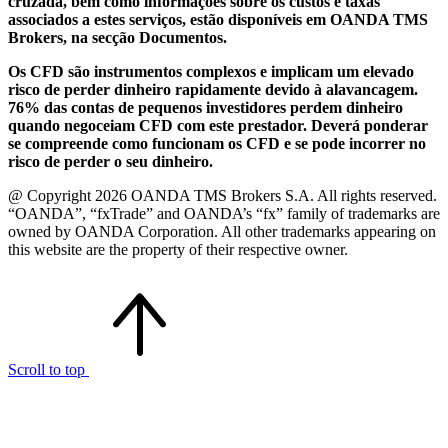
cruzada, bem como informações sobre os custos e taxas
associados a estes serviços, estão disponíveis em OANDA TMS
Brokers, na secção Documentos.
Os CFD são instrumentos complexos e implicam um elevado
risco de perder dinheiro rapidamente devido à alavancagem.
76% das contas de pequenos investidores perdem dinheiro
quando negoceiam CFD com este prestador. Deverá ponderar
se compreende como funcionam os CFD e se pode incorrer no
risco de perder o seu dinheiro.
@ Copyright 2026 OANDA TMS Brokers S.A. All rights reserved.
“OANDA”, “fxTrade” and OANDA’s “fx” family of trademarks are
owned by OANDA Corporation. All other trademarks appearing on
this website are the property of their respective owner.
Scroll to top