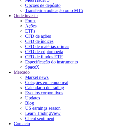
MetaTrader 5
Opções de depósito
Transferir a aplicação ou o MT5
Onde investir
Forex
Ações
ETFs
CFD de ações
CFD de índices
CFD de matérias-primas
CFD de criptomoeda
CFD de fundos ETF
Especificação do instrumento
SpaceX
Mercado
Market news
Cotações em tempo real
Calendário de trading
Eventos corporativos
Updates
Blog
US earnings season
Learn TradingView
Client sentiment
Contacto