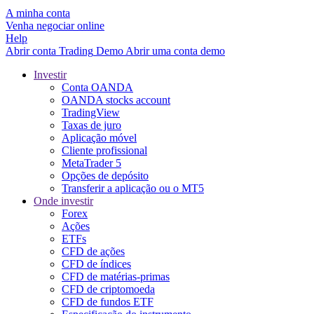
A minha conta
Venha negociar online
Help
Abrir conta
Trading
Demo
Abrir uma conta demo
Investir
Conta OANDA
OANDA stocks account
TradingView
Taxas de juro
Aplicação móvel
Cliente profissional
MetaTrader 5
Opções de depósito
Transferir a aplicação ou o MT5
Onde investir
Forex
Ações
ETFs
CFD de ações
CFD de índices
CFD de matérias-primas
CFD de criptomoeda
CFD de fundos ETF