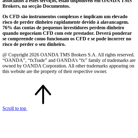
associados a estes serviços, estão disponíveis em OANDA TMS
Brokers, na secção Documentos.
Os CFD são instrumentos complexos e implicam um elevado
risco de perder dinheiro rapidamente devido à alavancagem.
76% das contas de pequenos investidores perdem dinheiro
quando negoceiam CFD com este prestador. Deverá ponderar
se compreende como funcionam os CFD e se pode incorrer no
risco de perder o seu dinheiro.
@ Copyright 2026 OANDA TMS Brokers S.A. All rights reserved.
“OANDA”, “fxTrade” and OANDA’s “fx” family of trademarks are
owned by OANDA Corporation. All other trademarks appearing on
this website are the property of their respective owner.
Scroll to top