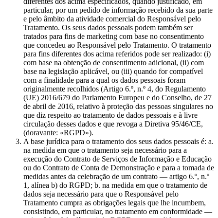
diferentes dos acima especificados, quando justificado, em
particular, por um pedido de informação recebido da sua parte
e pelo âmbito da atividade comercial do Responsável pelo
Tratamento. Os seus dados pessoais podem também ser
tratados para fins de marketing com base no consentimento
que concedeu ao Responsável pelo Tratamento. O tratamento
para fins diferentes dos acima referidos pode ser realizado: (i)
com base na obtenção de consentimento adicional, (ii) com
base na legislação aplicável, ou (iii) quando for compatível
com a finalidade para a qual os dados pessoais foram
originalmente recolhidos (Artigo 6.º, n.º 4, do Regulamento
(UE) 2016/679 do Parlamento Europeu e do Conselho, de 27
de abril de 2016, relativo à proteção das pessoas singulares no
que diz respeito ao tratamento de dados pessoais e à livre
circulação desses dados e que revoga a Diretiva 95/46/CE,
(doravante: «RGPD»).
A base jurídica para o tratamento dos seus dados pessoais é: a.
na medida em que o tratamento seja necessário para a
execução do Contrato de Serviços de Informação e Educação
ou do Contrato de Conta de Demonstração e para a tomada de
medidas antes da celebração de um contrato — artigo 6.º, n.º
1, alínea b) do RGPD; b. na medida em que o tratamento de
dados seja necessário para que o Responsável pelo
Tratamento cumpra as obrigações legais que lhe incumbem,
consistindo, em particular, no tratamento em conformidade —