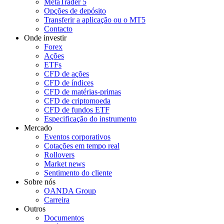
MetaTrader 5
Opções de depósito
Transferir a aplicação ou o MT5
Contacto
Onde investir
Forex
Ações
ETFs
CFD de ações
CFD de índices
CFD de matérias-primas
CFD de criptomoeda
CFD de fundos ETF
Especificação do instrumento
Mercado
Eventos corporativos
Cotações em tempo real
Rollovers
Market news
Sentimento do cliente
Sobre nós
OANDA Group
Carreira
Outros
Documentos