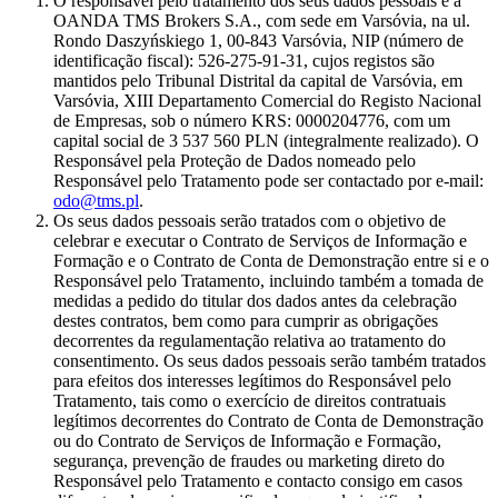
O responsável pelo tratamento dos seus dados pessoais é a
OANDA TMS Brokers S.A., com sede em Varsóvia, na ul.
Rondo Daszyńskiego 1, 00-843 Varsóvia, NIP (número de
identificação fiscal): 526-275-91-31, cujos registos são
mantidos pelo Tribunal Distrital da capital de Varsóvia, em
Varsóvia, XIII Departamento Comercial do Registo Nacional
de Empresas, sob o número KRS: 0000204776, com um
capital social de 3 537 560 PLN (integralmente realizado). O
Responsável pela Proteção de Dados nomeado pelo
Responsável pelo Tratamento pode ser contactado por e-mail:
odo@tms.pl
.
Os seus dados pessoais serão tratados com o objetivo de
celebrar e executar o Contrato de Serviços de Informação e
Formação e o Contrato de Conta de Demonstração entre si e o
Responsável pelo Tratamento, incluindo também a tomada de
medidas a pedido do titular dos dados antes da celebração
destes contratos, bem como para cumprir as obrigações
decorrentes da regulamentação relativa ao tratamento do
consentimento. Os seus dados pessoais serão também tratados
para efeitos dos interesses legítimos do Responsável pelo
Tratamento, tais como o exercício de direitos contratuais
legítimos decorrentes do Contrato de Conta de Demonstração
ou do Contrato de Serviços de Informação e Formação,
segurança, prevenção de fraudes ou marketing direto do
Responsável pelo Tratamento e contacto consigo em casos