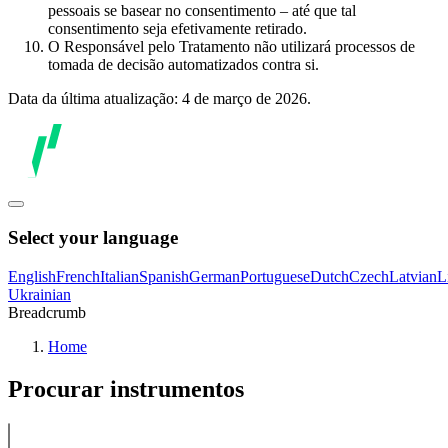
pessoais se basear no consentimento – até que tal
consentimento seja efetivamente retirado.
O Responsável pelo Tratamento não utilizará processos de
tomada de decisão automatizados contra si.
Data da última atualização: 4 de março de 2026.
Select your language
English
French
Italian
Spanish
German
Portuguese
Dutch
Czech
Latvian
L
Ukrainian
Breadcrumb
Home
Procurar instrumentos