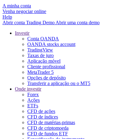
A minha conta
Venha negociar online
Help
Abrir conta
Trading
Demo
Abrir uma conta demo
Investir
Conta OANDA
OANDA stocks account
TradingView
Taxas de juro
Aplicação móvel
Cliente profissional
MetaTrader 5
Opções de depósito
Transferir a aplicação ou o MT5
Onde investir
Forex
Ações
ETFs
CFD de ações
CFD de índices
CFD de matérias-primas
CFD de criptomoeda
CFD de fundos ETF