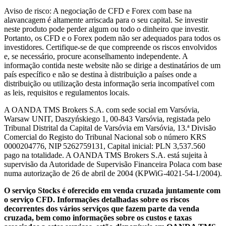
Aviso de risco: A negociação de CFD e Forex com base na
alavancagem é altamente arriscada para o seu capital. Se investir
neste produto pode perder algum ou todo o dinheiro que investir.
Portanto, os CFD e o Forex podem não ser adequados para todos os
investidores. Certifique-se de que compreende os riscos envolvidos
e, se necessário, procure aconselhamento independente. A
informação contida neste website não se dirige a destinatários de um
país específico e não se destina à distribuição a países onde a
distribuição ou utilização desta informação seria incompatível com
as leis, requisitos e regulamentos locais.
A OANDA TMS Brokers S.A. com sede social em Varsóvia,
Warsaw UNIT, Daszyńskiego 1, 00-843 Varsóvia, registada pelo
Tribunal Distrital da Capital de Varsóvia em Varsóvia, 13.ª Divisão
Comercial do Registo do Tribunal Nacional sob o número KRS
0000204776, NIP 5262759131, Capital inicial: PLN 3,537.560
pago na totalidade. A OANDA TMS Brokers S.A. está sujeita à
supervisão da Autoridade de Supervisão Financeira Polaca com base
numa autorização de 26 de abril de 2004 (KPWiG-4021-54-1/2004).
O serviço Stocks é oferecido em venda cruzada juntamente com
o serviço CFD. Informações detalhadas sobre os riscos
decorrentes dos vários serviços que fazem parte da venda
cruzada, bem como informações sobre os custos e taxas