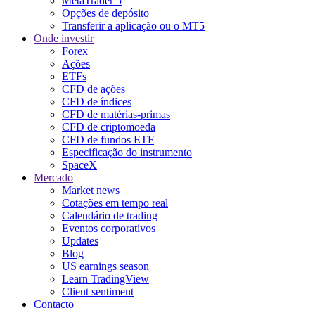
MetaTrader 5
Opções de depósito
Transferir a aplicação ou o MT5
Onde investir
Forex
Ações
ETFs
CFD de ações
CFD de índices
CFD de matérias-primas
CFD de criptomoeda
CFD de fundos ETF
Especificação do instrumento
SpaceX
Mercado
Market news
Cotações em tempo real
Calendário de trading
Eventos corporativos
Updates
Blog
US earnings season
Learn TradingView
Client sentiment
Contacto