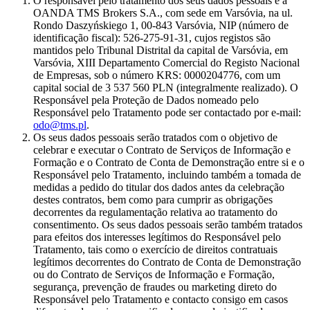
O responsável pelo tratamento dos seus dados pessoais é a
OANDA TMS Brokers S.A., com sede em Varsóvia, na ul.
Rondo Daszyńskiego 1, 00-843 Varsóvia, NIP (número de
identificação fiscal): 526-275-91-31, cujos registos são
mantidos pelo Tribunal Distrital da capital de Varsóvia, em
Varsóvia, XIII Departamento Comercial do Registo Nacional
de Empresas, sob o número KRS: 0000204776, com um
capital social de 3 537 560 PLN (integralmente realizado). O
Responsável pela Proteção de Dados nomeado pelo
Responsável pelo Tratamento pode ser contactado por e-mail:
odo@tms.pl
.
Os seus dados pessoais serão tratados com o objetivo de
celebrar e executar o Contrato de Serviços de Informação e
Formação e o Contrato de Conta de Demonstração entre si e o
Responsável pelo Tratamento, incluindo também a tomada de
medidas a pedido do titular dos dados antes da celebração
destes contratos, bem como para cumprir as obrigações
decorrentes da regulamentação relativa ao tratamento do
consentimento. Os seus dados pessoais serão também tratados
para efeitos dos interesses legítimos do Responsável pelo
Tratamento, tais como o exercício de direitos contratuais
legítimos decorrentes do Contrato de Conta de Demonstração
ou do Contrato de Serviços de Informação e Formação,
segurança, prevenção de fraudes ou marketing direto do
Responsável pelo Tratamento e contacto consigo em casos