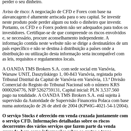
perder o seu dinheiro.
Aviso de risco: A negociação de CFD e Forex com base na
alavancagem é altamente arriscada para o seu capital. Se investir
neste produto pode perder algum ou todo o dinheiro que investir.
Portanto, os CFD e o Forex podem não ser adequados para todos os
investidores. Certifique-se de que compreende os riscos envolvidos
e, se necessário, procure aconselhamento independente. A
informação contida neste website não se dirige a destinatários de um
país específico e não se destina à distribuição a países onde a
distribuição ou utilização desta informação seria incompatível com
as leis, requisitos e regulamentos locais.
A OANDA TMS Brokers S.A. com sede social em Varsóvia,
Warsaw UNIT, Daszyńskiego 1, 00-843 Varsóvia, registada pelo
Tribunal Distrital da Capital de Varsóvia em Varsóvia, 13.ª Divisão
Comercial do Registo do Tribunal Nacional sob o número KRS
0000204776, NIP 5262759131, Capital inicial: PLN 3,537.560
pago na totalidade. A OANDA TMS Brokers S.A. está sujeita à
supervisão da Autoridade de Supervisão Financeira Polaca com base
numa autorização de 26 de abril de 2004 (KPWiG-4021-54-1/2004).
O serviço Stocks é oferecido em venda cruzada juntamente com
o serviço CFD. Informações detalhadas sobre os riscos
decorrentes dos vários serviços que fazem parte da venda