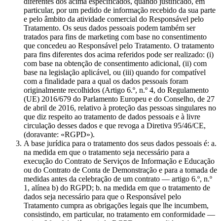
diferentes dos acima especificados, quando justificado, em
particular, por um pedido de informação recebido da sua parte
e pelo âmbito da atividade comercial do Responsável pelo
Tratamento. Os seus dados pessoais podem também ser
tratados para fins de marketing com base no consentimento
que concedeu ao Responsável pelo Tratamento. O tratamento
para fins diferentes dos acima referidos pode ser realizado: (i)
com base na obtenção de consentimento adicional, (ii) com
base na legislação aplicável, ou (iii) quando for compatível
com a finalidade para a qual os dados pessoais foram
originalmente recolhidos (Artigo 6.º, n.º 4, do Regulamento
(UE) 2016/679 do Parlamento Europeu e do Conselho, de 27
de abril de 2016, relativo à proteção das pessoas singulares no
que diz respeito ao tratamento de dados pessoais e à livre
circulação desses dados e que revoga a Diretiva 95/46/CE,
(doravante: «RGPD»).
A base jurídica para o tratamento dos seus dados pessoais é: a.
na medida em que o tratamento seja necessário para a
execução do Contrato de Serviços de Informação e Educação
ou do Contrato de Conta de Demonstração e para a tomada de
medidas antes da celebração de um contrato — artigo 6.º, n.º
1, alínea b) do RGPD; b. na medida em que o tratamento de
dados seja necessário para que o Responsável pelo
Tratamento cumpra as obrigações legais que lhe incumbem,
consistindo, em particular, no tratamento em conformidade —