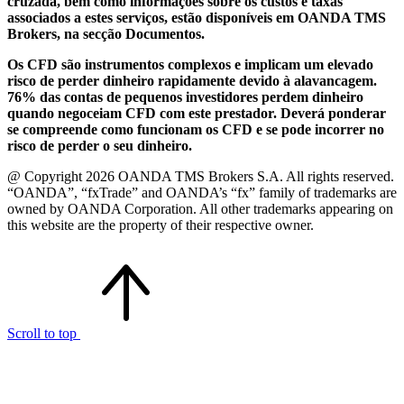
cruzada, bem como informações sobre os custos e taxas
associados a estes serviços, estão disponíveis em OANDA TMS
Brokers, na secção Documentos.
Os CFD são instrumentos complexos e implicam um elevado
risco de perder dinheiro rapidamente devido à alavancagem.
76% das contas de pequenos investidores perdem dinheiro
quando negoceiam CFD com este prestador. Deverá ponderar
se compreende como funcionam os CFD e se pode incorrer no
risco de perder o seu dinheiro.
@ Copyright 2026 OANDA TMS Brokers S.A. All rights reserved.
“OANDA”, “fxTrade” and OANDA’s “fx” family of trademarks are
owned by OANDA Corporation. All other trademarks appearing on
this website are the property of their respective owner.
Scroll to top