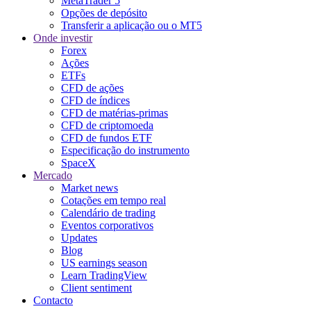
MetaTrader 5
Opções de depósito
Transferir a aplicação ou o MT5
Onde investir
Forex
Ações
ETFs
CFD de ações
CFD de índices
CFD de matérias-primas
CFD de criptomoeda
CFD de fundos ETF
Especificação do instrumento
SpaceX
Mercado
Market news
Cotações em tempo real
Calendário de trading
Eventos corporativos
Updates
Blog
US earnings season
Learn TradingView
Client sentiment
Contacto