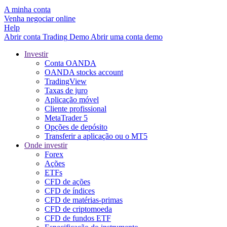
A minha conta
Venha negociar online
Help
Abrir conta
Trading
Demo
Abrir uma conta demo
Investir
Conta OANDA
OANDA stocks account
TradingView
Taxas de juro
Aplicação móvel
Cliente profissional
MetaTrader 5
Opções de depósito
Transferir a aplicação ou o MT5
Onde investir
Forex
Ações
ETFs
CFD de ações
CFD de índices
CFD de matérias-primas
CFD de criptomoeda
CFD de fundos ETF