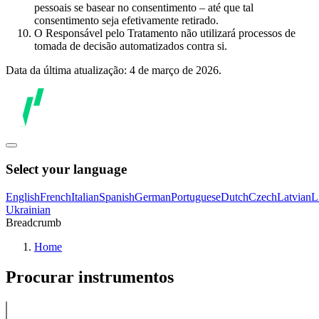
pessoais se basear no consentimento – até que tal
consentimento seja efetivamente retirado.
O Responsável pelo Tratamento não utilizará processos de
tomada de decisão automatizados contra si.
Data da última atualização: 4 de março de 2026.
Select your language
English
French
Italian
Spanish
German
Portuguese
Dutch
Czech
Latvian
L
Ukrainian
Breadcrumb
Home
Procurar instrumentos