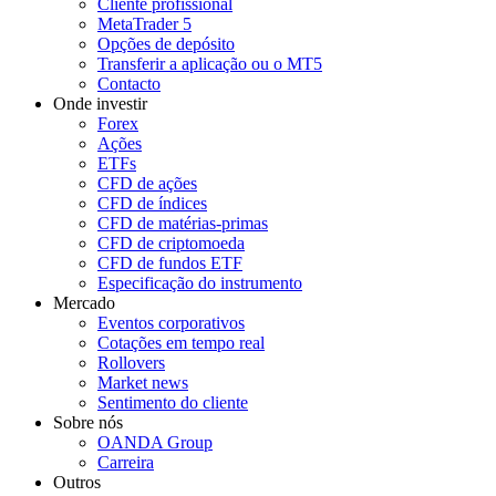
Cliente profissional
MetaTrader 5
Opções de depósito
Transferir a aplicação ou o MT5
Contacto
Onde investir
Forex
Ações
ETFs
CFD de ações
CFD de índices
CFD de matérias-primas
CFD de criptomoeda
CFD de fundos ETF
Especificação do instrumento
Mercado
Eventos corporativos
Cotações em tempo real
Rollovers
Market news
Sentimento do cliente
Sobre nós
OANDA Group
Carreira
Outros